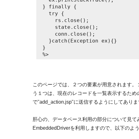
} finally {
  try {
    rs.close();
    state.close();
    conn.close();
  }catch(Exception ex){}
}
%>
このページでは、２つの要素が用意されます。
う１つは、現在のレコードを一覧表示するための
で"add_action.jsp"に送信するように
肝心の、データベース利用の部分について見て
EmbeddedDriverを利用しますので、以下