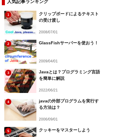
人気記事ランキング
クリップボードによるテキスト
1
の受け渡し
2008/07/01
GlassFishサーバーを使おう！
2
2009/04/01
Javaとは？プログラミング言語
3
を簡単に解説
2022/06/21
javaの外部プログラムを実行す
4
る方法は？
2006/09/01
クッキーをマスターしよう
5