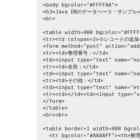
<body bgcolor="#FFFFAA">
<h3>Java DBのデータベース・サンプル<
<br>
<table width=400 bgcolor="#FFFF
<tr><td colspan=2>※レコードの追加<
<form method="post" action="add
<tr><td>整理番号：</td>
<td><input type="text" name="nu
<tr><td>名前：</td>
<td><input type="text" name="na
<tr><td>その他：</td>
<td><input type="text" name="et
<tr><td></td><td><input type="s
</form>
</table>
<br><br>
<table border=1 width=400 bgcol
  <tr bgcolor="#AAAAFF"><th>整