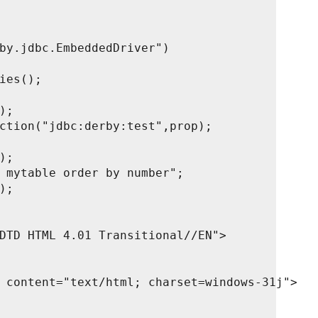
by.jdbc.EmbeddedDriver")
ies();
);
ction("jdbc:derby:test",prop);
);
 mytable order by number";
);
DTD HTML 4.01 Transitional//EN">
 content="text/html; charset=windows-31j">