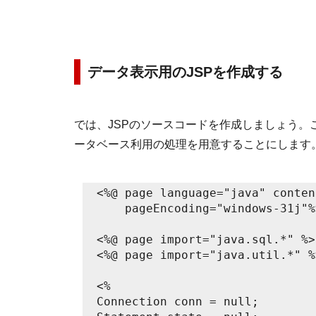
データ表示用のJSPを作成する
では、JSPのソースコードを作成しましょう。ここ
ータベース利用の処理を用意することにします
<%@ page language="java" conten
    pageEncoding="windows-31j"%
<%@ page import="java.sql.*" %>
<%@ page import="java.util.*" %
<%
Connection conn = null;