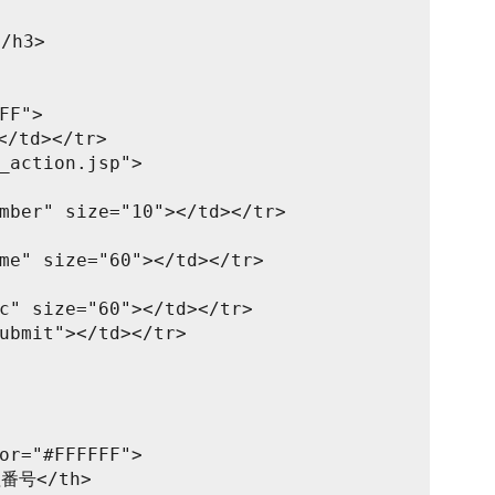
/h3>
FF">
/td></tr>
_action.jsp">
mber" size="10"></td></tr>
me" size="60"></td></tr>
c" size="60"></td></tr>
ubmit"></td></tr>
or="#FFFFFF">
理番号</th>