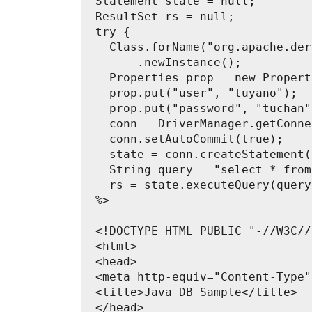
Statement state = null;
ResultSet rs = null;
try {
  Class.forName("org.apache.der
      .newInstance();
  Properties prop = new Propert
  prop.put("user", "tuyano");
  prop.put("password", "tuchan"
  conn = DriverManager.getConne
  conn.setAutoCommit(true);
  state = conn.createStatement(
  String query = "select * from
  rs = state.executeQuery(query
%>
<!DOCTYPE HTML PUBLIC "-//W3C//
<html>
<head>
<meta http-equiv="Content-Type"
<title>Java DB Sample</title>
</head>