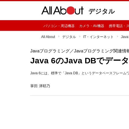
デジタル
パソコン・周辺機器
カメラ・AV機器
携帯電話・
All About
デジタル
IT・インターネット
Ja
Javaプログラミング
／Javaプログラミング関連情
Java 6のJava DBでデ
Java 6には、標準で「Java DB」というデータベースフ
掌田 津耶乃