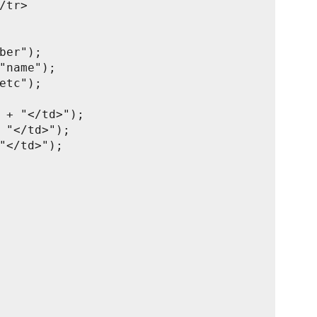
/tr>
ber");
"name");
etc");
 + "</td>");
 "</td>");
"</td>");