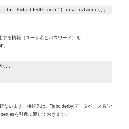
.jdbc.EmbeddedDriver").newInstance();
用する情報（ユーザ名とパスワード）を
ます。
s();
で接続を行ないます。接続先は、"jdbc:derby:データベース名"と
ertiesを引数に渡しておきます。