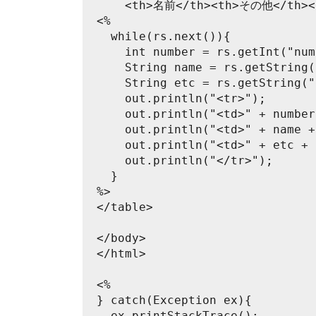
    <th>名前</th><th>その他</th><
<%
  while(rs.next()){
    int number = rs.getInt("num
    String name = rs.getString(
    String etc = rs.getString("
    out.println("<tr>");
    out.println("<td>" + number
    out.println("<td>" + name +
    out.println("<td>" + etc + 
    out.println("</tr>");
  }
%>
</table>
</body>
</html>
<%
} catch(Exception ex){
  ex.printStackTrace();