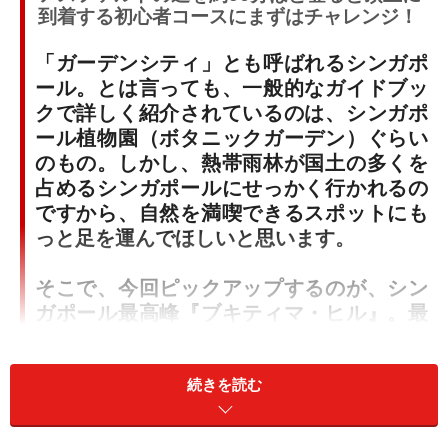
到着する初心者コースにまずはチャレンジ！
「ガーデンシティ」とも呼ばれるシンガポ
ール。とは言っても、一般的なガイドブッ
クで詳しく紹介されているのは、シンガポ
ール植物園（ボタニックガーデン）ぐらい
のもの。しかし、熱帯雨林が国土の多くを
占めるシンガポールにせっかく行かれるの
ですから、自然を満喫できるスポットにも
っと足を運んでほしいと思います。
そこで、今回ピックアップするのが、シン
ガポール最高峰『ブキティマ・ヒル』。最
高峰と言っても、標高163.63メートルです
ので、お子さんと一緒でも気軽に登ること
が出来る場所です。週末になると、ウォー
続きを読む
キングを楽しむ家族やグループを多く見か
けます。中にはベビーカーに赤ちゃんを乗