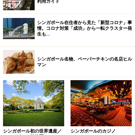
利用ガイド
私も先日『ブキティマ・ヒル』に登る道中
で、マレーヒヨケザル（Malayan flying
lemur）とカニクイザル（Long-Tailed
シンガポール在住者から見た「新型コロナ」事
Macaque）の家族に遭遇しました！特に、
情。コロナ対策「成功」から一転クラスター発
珍しいマレーヒヨケザルを見たときは感
生も…
動……。このマレーヒヨケザルにはモモンガ
のような皮膜があり、木から木へ飛び移る
ことが出来るんです。100メートル以上飛ぶ
シンガポール名物、ペーパーチキンの名店ヒル
ときもあるそうです。すごいですよね。や
マン
はりシンガポーリアンにとっても珍しいら
しく、みんな挙って写真を撮っていました
よ。その他、ルリコノハドリやカザリオウ
チュウなどの鳥たちにも注目してみてくだ
さいね。
⇒次のページでは、アクセス方法をご案内
します。
シンガポール初の世界遺産／
シンガポールのカジノ