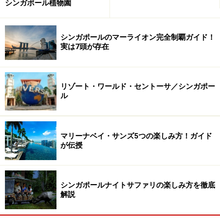
シンガポール植物園
※記事内容は執筆時点のものです。最新の内容をご確認くださ
い。
※海外を訪れる際には最新情報の入手に努め、「
外務省 海外安全
シンガポールのマーライオン完全制覇ガイド！
ホームページ
」を確認するなど、安全確保に十分注意を払ってく
ださい。
実は7頭が存在
次のページへ
1
/
2
リゾート・ワールド・セントーサ／シンガポー
ル
マリーナベイ・サンズ5つの楽しみ方！ガイド
が伝授
シンガポールナイトサファリの楽しみ方を徹底
解説