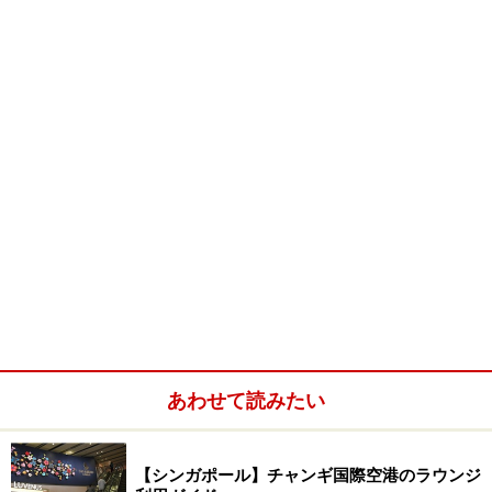
せてジョギングしているお母さんも！ただ
し、一部急勾配な道もありますので、初め
てお出かけになる方は充分気をつけて下さ
いね。
珍しい動植物たちとの出会い
ブキティマ自然保護区周辺では野生のサルを
よく見かけます。
この『ブキティマ・ヒル』は、ブキティマ
自然保護区（Bukit Timah Nature
Reserve）の中にあります。様々な種類の
植物、動物が生息する164ヘクタールの熱帯
雨林には、北米大陸全体より多い種類の樹
あわせて読みたい
木があるとのこと。あらためてシンガポー
ルの自然の豊かさに気づかされます。
【シンガポール】チャンギ国際空港のラウンジ