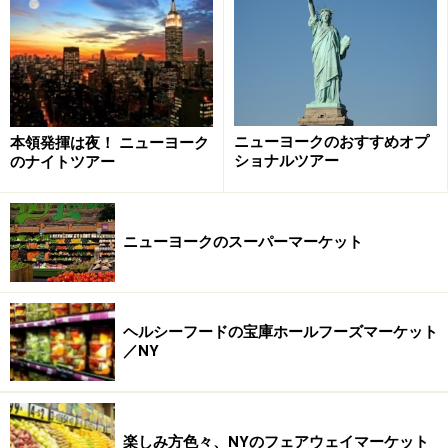
レストラン側もその影響力に注目
しかし、イェルプの人気は、決してYelper(イェルパー)と
ニューヨークのおすすめオプ
本領発揮は夜！ ニューヨーク
呼ばれる会員の間だけではない。閲覧者にとっては、一
ショナルツアー
のナイトツアー
般人の意見というものがレストラン選びにおいて非常に
信頼できるからだ。アメリカの権威あるメディアでもレ
ストランレビューの欄はあるが、その批評家にも偏った
ニューヨークのスーパーマーケット
好みが見て取れるうえ、読者の彼らに対する好き・嫌い
はかなりハッキリしている。その点、このイェルプでは
普通の人が訪れた感想を述べているので、自分たち読者
ヘルシーフードの宝庫ホールフーズマーケット
にとってより身近な意見なのである。「この店って手探
／NY
り状態に暗いから、ついついデートもムフフなムードに
なっちゃうハズ」なんて非常に使える(？)情報も満載な
ので、デートに指定した店について予習するのにもぴっ
楽しみ方色々、NYのフェアウェイマーケット