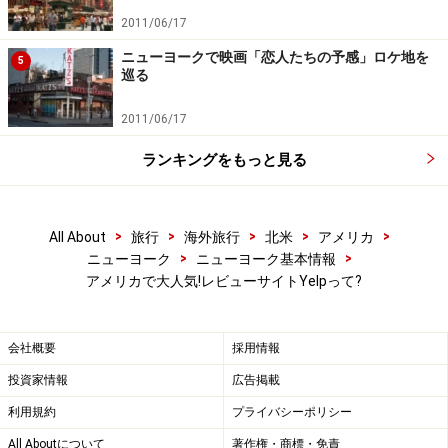
2011/06/17
ニューヨークで映画「恋人たちの予感」ロケ地を
5
巡る
2011/06/17
ランキングをもっと見る
>
>
>
>
>
All About
旅行
海外旅行
北米
アメリカ
>
>
ニューヨーク
ニューヨーク基本情報
アメリカで大人気!レビューサイトYelpって?
会社概要
採用情報
投資家情報
広告掲載
利用規約
プライバシーポリシー
All Aboutについて
著作権・商標・免責