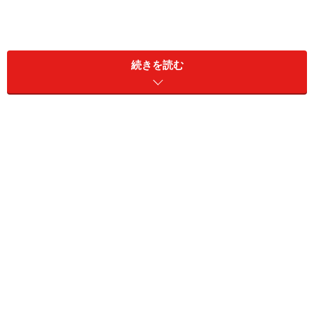
続きを読む
ユーザー登録さえすれば、誰もがお店の感想を書くこと
ができるシステムに他社との差異はない。しかし、この
Yelpがユニークなのは、他のユーザーのレビューを
「Cool！(やるね！)」「Funny！(面白い！)」など、賞賛
する機能があること。顔写真と本名を公開しているた
め、全体的にフレンドリーなオーラに包まれている(アマ
ゾンのブックレビューは炎上してしまうこともしばしば
で、ネガティブコメントが目立つ)。さらに、毎回面白い
レビューを書けば、ファンまでついてしまうのである。
誰でもが批評家になれるという手軽さと、ファンに向け