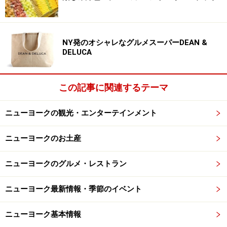
たりだ。
「あるピザ屋について『ピザも美味しいけど、何より店
NY発のオシャレなグルメスーパーDEAN &
員のルックスがデリシャス！』って書いたら、数日後に
DELUCA
その店員から『アンタ、イェルプに俺のコト書いただ
ろ？』ってばれてしまったの」と会員のミーガンさんが
この記事に関連するテーマ
語るように、レストラン側もこの影響力抜群のイェルプ
をマメにチェックしている。レストランにとって怖いの
ニューヨークの観光・エンターテインメント
は、今や大御所フードジャーナリストよりも、ギャグを
交えてバッサリ斬るイェルパーたちなのかもしれない。
ニューヨークのお土産
ニューヨークのグルメ・レストラン
【関連情報】
ニューヨーク最新情報・季節のイベント
・ニューヨーカーに人気の和のエッセンス
・ニューヨークらしさ満点！ B級グルメ散歩
ニューヨーク基本情報
・ニューヨークで人気爆発！「博多 一風堂」