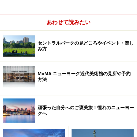
たある種の使命感から、ハマってしまう人が続出なのだ
という。サイト内に1,000人近くの友達をもち、200人も
あわせて読みたい
のファンがいるという“エリート会員”も多く存在する。
エリートにはレストランでの特別ミーティングやテイス
ティングに参加できる特権があり、いわゆるオフ会も頻
セントラルパークの見どころやイベント・楽し
み方
繁。
MoMA ニューヨーク近代美術館の見所や予約
方法
頑張った自分へのご褒美旅！憧れのニューヨー
クへ