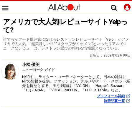
アメリカで大人気!レビューサイトYelpっ
て?
誰でもがフード批評家になれるレストランレビューサイト「Yelp」がアメ
リカで大人気。“超美味しい！”“スタッフがイケメン”といったリアルでユ
ニークなレビューは、レストラン選びの頼れる情報源となっている。
更新日：
2009年02月09日
小松 優美
ニューヨーク ガイド
NY在住。ライター・コーディネーターとして、日本の雑誌に
NYの情報を提供。ファッション、グルメやアート・スポット紹
介を得意とする。主な雑誌は「NYLON」「Harper's Bazaar」
「GQ JAPAN」「VOGUE NIPPON」「ELLE a Table」など。
プロフィール詳細
執筆記事一覧