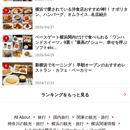
横浜で愛されている洋食店おすすめ9軒！ ナポリタ
3
ン、ハンバーグ、オムライス…名店紹介
2026/04/27
ベースゲート横浜関内だけで食べられる「ワンハ
4
ンドスイーツ」9選！ “最高の”シュー、幸せを呼ぶ
ソフトetc…
2026/04/29
新横浜でモーニング！ 早朝オープンのおすすめレ
5
ストラン・カフェ・ベーカリー
2024/12/23
ランキングをもっと見る
>
>
>
>
All About
旅行
国内旅行
関東の観光・旅行
>
>
>
神奈川の観光・旅行
横浜の観光・旅行
横浜関連情報