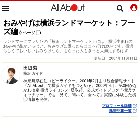
おみやげは横浜ランドマーケット：フー
ズ編
(2ページ目)
ランドマークプラザ1Fの「横浜ランドマーケット」には、横浜生まれの
おみやげ品がいっぱい。おみやげに困ったらココへ行けばOKです。横浜
らしくておいしいおみやげなら、もらった人もきっと大満足するはず！
更新日：
2004年11月11日
田辺 紫
横浜 ガイド
神奈川県在住コピーライター。2001年2月より総合情報サイト
「All About」で横浜ガイドをつとめる。2009年4月、第3回かな
がわ検定 横浜ライセンス1級取得。公式ガイドブログ「横浜ウ
ォッチャー」でも「見て、聞いて、食べて」実際に体験した横
浜情報を発信。
プロフィール詳細
執筆記事一覧