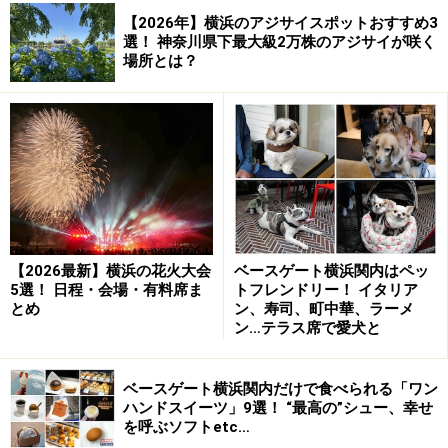
【2026年】横浜のアジサイスポットおすすめ3
選！ 神奈川県下最大級2万株のアジサイが咲く
場所とは？
【2026最新】横浜の花火大会
ベースゲート横浜関内はペッ
5選！ 日程・会場・有料席ま
トフレンドリー！ イタリア
とめ
ン、寿司、町中華、ラーメ
ン…テラス席で愛犬と
ベースゲート横浜関内だけで食べられる「ワン
ハンドスイーツ」9選！ “最高の”シュー、幸せ
を呼ぶソフトetc…