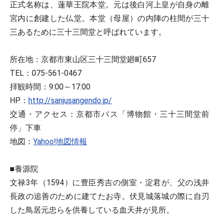
正式名称は、蓮華王院本堂。元は後白河上皇が自身の離
宮内に創建した仏堂。本堂（母屋）の内陣の柱間が三十
三あるために三十三間堂と呼ばれています。
所在地：京都市東山区三十三間堂廻町657
TEL：075-561-0467
拝観時間：9:00～17:00
HP：
http://sanjusangendo.jp/
交通・アクセス：京都市バス「博物館・三十三間堂前
停」下車
地図：
Yahoo!地図情報
■養源院
文禄3年（1594）に豊臣秀吉の側室・淀君が、父の浅井
長政の追善のために建てたお寺。伏見城落城の際に自刃
した鳥居元忠らを供養している血天井が見所。