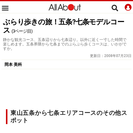
ぶらり歩きの旅！五条?七条モデルコー
ス
(3ページ目)
静かな観光コース、五条辺りから七条辺り。以外に近く一寸した時間で
楽しめます。五条界隈から七条までのぶらぶら歩くコースは、いかがで
すか。
更新日：
2008年07月23日
岡本 美科
東山五条から七条エリアコースのその他ス
ポット