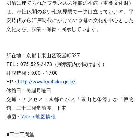
明治に建てられたフランスの洋館の本館（重要文化財）
は、寺社仏閣の多い七条界隈で一際目立っています。平
安時代から江戸時代にかけての京都の文化を中心とした
文化財を、収集・保管・展示しています。
所在地：京都市東山区茶屋町527
TEL：075-525-2473（展示案内が聞けます）
拝観時間：9:00～17:00
HP：
http://www.kyohaku.go.jp/
休館日：毎週月曜日
交通・アクセス：京都市バス「東山七条停」か「博物
館・三十三間堂前停」下車
地図：
Yahoo!地図情報
■三十三間堂