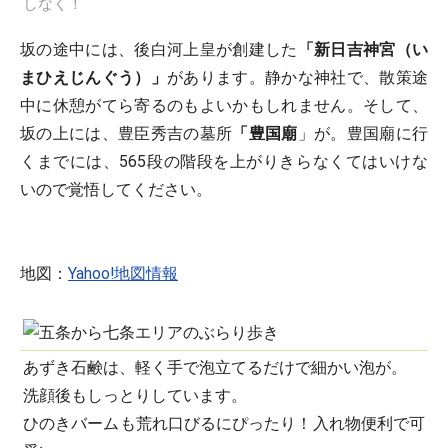
しなく！
坂の途中には、後白河上皇が創建した
「新日吉神宮（い
まひえじんぐう）」
があります。静かな神社で、散策途
中に休憩がてら寄るのもよいかもしれません。そして、
坂の上には、豊臣秀吉の墓所
「豊国廟
」が。豊国廟に行
くまでには、565段の階段を上がりきらなくてはいけな
いので覚悟してください。
地図：
Yahoo!地図情報
あずき石鹸は、軽く手で泡立てるだけで細かい泡が。
洗顔後もしっとりしています。
ひのきバームも荒れ口びるにぴったり！入れ物便利で可