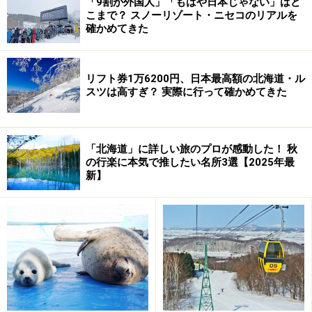
「9割が外国人」「もはや日本じゃない」はど
こまで？ スノーリゾート・ニセコのリアルを
確かめてきた
■
長寿と健康の足つぼの湯＆足のふれあい太郎の湯
（札
幌・定山渓温泉）
定山渓温泉郷では足湯を2ヵ所に設置。湯船に小石を敷
リフト券1万6200円、日本最高額の北海道・ル
き詰め、足裏のつぼをコリコリ刺激する造りに。すぐ近
スツは高すぎ？ 実際に行って確かめてきた
くには「かっぱ家族の願かけ手湯」も。[無料]
▼詳細はこちら
：
定山渓観光協会
＞見どころと施設＞足
つぼの湯
「北海道」に詳しい旅のプロが感動した！ 秋
の行楽に本気で推したい名所3選【2025年最
新】
▼周辺情報
：味→そば処 鳥花雪TEL011・598・5755｜
-----------------------------------------------------------
■
元祖 湯元館
（十勝・ぬかびら温泉）
こちらの湯宿はぬかびら温泉発祥の湯。自然湧出の源泉