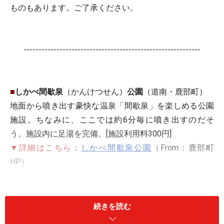
ものもあります。ご了承ください。
-----------------------------------------------------------
■
しかべ間歇泉
（かんけつせん）
公園
（道南・鹿部町）
地面から噴き出す豪快な温泉「間歇泉」を楽しめる公園
施設。ちなみに、ここでは約6分毎に噴き出すのだそ
う。施設内に足湯を完備。[施設利用料300円]
▼詳細はこちら
：
しかべ間歇泉公園
（From：鹿部町
HP）
▼周辺情報
：ガイド記事→
函館の春情報
｜土産→中島廉
売
紺地鮮魚店
｜味→こなひき小屋TEL0138・65・
続きを読む
8513（七飯町）