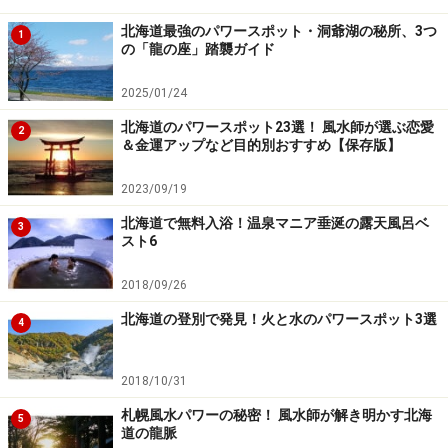
協会
北海道最強のパワースポット・洞爺湖の秘所、3つ
1
の「龍の座」踏襲ガイド
-----------------------------------------------------------
2025/01/24
■
湯元 銀泉閣「足つぼの湯」
（道北・層雲峡温泉）
北海道のパワースポット23選！ 風水師が選ぶ恋愛
2
＆金運アップなど目的別おすすめ【保存版】
黒岳ロープウェイのすぐ近く、スタッフ手づくりの足湯
を無料開放。玉砂利が心地よい刺激を与えてくれる。[無
2023/09/19
料]
※冬期間は足湯休業
北海道で無料入浴！温泉マニア垂涎の露天風呂ベ
3
▼詳細はこちら
：
湯元 銀泉閣
スト6
2018/09/26
▼周辺情報
：絶景→ロープウェイ＆リフトを乗り継ぎ黒
北海道の登別で発見！火と水のパワースポット3選
岳登山｜絶景→銀河・流星の滝｜
これらの情報は→層雲
4
峡観光協会
2018/10/31
-----------------------------------------------------------
札幌風水パワーの秘密！ 風水師が解き明かす北海
5
道の龍脈