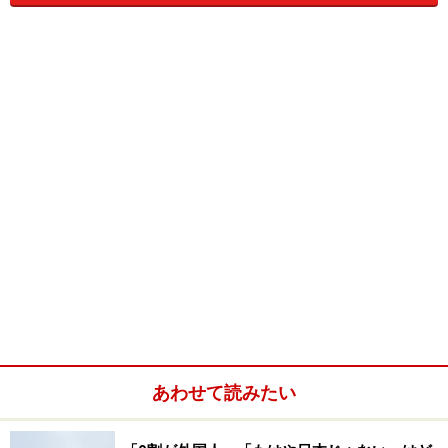
-----------------------------------------------------------
■
洞龍
（とうろん）
の湯
（道央・洞爺湖温泉）
洞爺湖温泉の湖畔遊歩道前に2003年12月にオープンした
ばかり。東屋風の造りで一度に20人は座れる大きさが魅
力。[無料]
▼詳細はこちら
：
洞爺湖温泉観光協会
＞最新情報
▼周辺情報
：ひと休み→
リフレクソロジーサロンtetote
｜乗馬→
トーヤ・レイク・ランチ
※冬期間休業
｜宿→
フ
ェニックス洞爺クラブ
あわせて読みたい
-----------------------------------------------------------