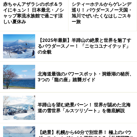
赤ちゃんアザラシのポポ＆ラ
シティーホテルからゲレンデ
温泉が注ぐ足湯には、足裏を刺激する石のつぼ押し付
イにキュン！ 日本最北・ノシ
巡り！ パウダースノー天国・
き。[無料]
※冬期間は足湯休業
ャップ寒流水族館で過ごす涼
旭川でぜいたくなはしごスキ
▼詳細はこちら
：
上士幌町
＞温泉宿・宿泊施設の紹介＞
しい夏休み
ー旅
元祖 湯元館
【2025年最新】羊蹄山の絶景と世界を魅了す
るパウダースノー！ 「ニセコユナイテッド」
▼周辺情報
：絶景→国の有形文化財登録ひがし大雪アー
の全貌
チ橋｜土産→
しんむら牧場
｜宿→温泉民宿山湖荘
-----------------------------------------------------------
北海道最強のパワースポット・洞爺湖の秘所、
3つの「龍の座」踏襲ガイド
■
川湯温泉あし湯
（道東・川湯温泉）
羊蹄山を望む絶景バーン！ 世界が認めた北海
硫黄が香る温泉らしい温泉を楽しめる湯の街。足湯には
道の雪世界「ルスツリゾート」を徹底解説
酸性硫黄泉が注いでいます。屈斜路湖や摩周湖ドライブ
の道中にどうぞ。[無料]
【絶景】札幌から60分で別世界！ 極上のパウ
▼詳細はこちら
：
川湯温泉観光協会
＞川湯の観光＞施設