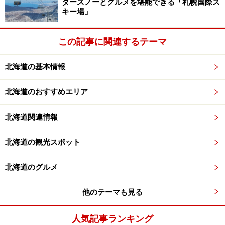
ダースノーとグルメを堪能できる「札幌国際ス
めぐり
キー場」
▼周辺情報
：施設→川湯エコミュージアムセンター｜味
この記事に関連するテーマ
→お多福食堂TEL01548・3・2105｜体験→摩周湖星紀行
川湯温泉観光協会
北海道の基本情報
-----------------------------------------------------------
北海道のおすすめエリア
北海道関連情報
■
ホテル阿寒湖荘「弁慶の湯」
（道東・阿寒湖温泉）
阿寒湖沿いの散策路に足湯を設置している。阿寒湖温泉
北海道の観光スポット
郷にはこのほか手湯4ヵ所、遊び湯1ヵ所あり。[無料]
※冬
期間は足湯休業
北海道のグルメ
▼詳細はこちら
：
ホテル阿寒湖荘
＞TOPICS＞足湯
他のテーマも見る
▼周辺情報
：ひと休み→アカンアート・ココペリ｜施設
人気記事ランキング
→阿寒湖畔エコミュージアムセンター｜手湯→
阿寒観光