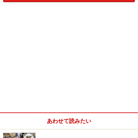
INDEX
■森のカフェで体に優しいメニューと“みそづくり”体験
■
“刺身コンニャク”作りが体験できる渓谷沿いの温泉宿
■
親子で「そば」を食べるならこんなお店がおすすめ！
奥多摩の森に佇む和風の一軒家
奥多摩の自然に囲まれた、「森のカフェ アースガーデン」
あわせて読みたい
2007年4月にオープンしたばかりの「森のカフェ アース
ガーデン」は、奥多摩、白丸ダムの美しい風景の中にひ