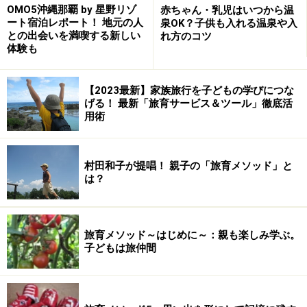
高い吹き抜け、木のぬくもりを感じる広々とした店内
OMO5沖縄那覇 by 星野リゾ
赤ちゃん・乳児はいつから温
ート宿泊レポート！ 地元の人
泉OK？子供も入れる温泉や入
は、つい長居をしてしまいたくなる居心地の良さ。その
との出会いを満喫する新しい
れ方のコツ
大きなガラス窓の外には多摩川沿いの木々を眺められる
体験も
という贅沢な立地にありながら、駅（白丸駅）からも徒
歩5分とアクセスしやすいのも魅力です。車なら青梅街
【2023最新】家族旅行を子どもの学びにつな
道沿いのパーキングに駐車して、数馬峡橋を渡れば右手
げる！ 最新「旅育サービス＆ツール」徹底活
用術
に瓦屋根の建物が見えてきます。緑の大きなのれんが目
印です。
村田和子が提唱！ 親子の「旅育メソッド」と
は？
中に入るとテーブル席の他にお座敷も二間あり、暖かい
季節にはテラス席も人気です。昔懐かしい囲炉裏が配さ
れたお部屋では、時折開催されるアートイベントなど
旅育メソッド～はじめに～：親も楽しみ学ぶ。
が、その空間にアクセントを持たせ、訪れる人の気持ち
子どもは旅仲間
を弾ませます。