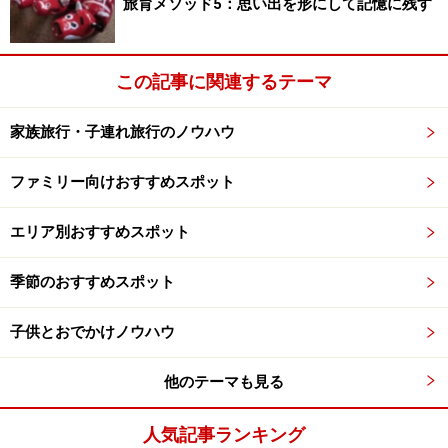
旅育メソッド5：思い出を形にして記憶に残す
ママたちが作る、地元素材をふんだんに使
った身体と心に優しいメニュー
この記事に関連するテーマ
体に優しい素材にこだわったスイーツは甘さ控えめで美
家族旅行・子連れ旅行のノウハウ
味。
ファミリー向けおすすめスポット
料理には奥多摩の旬の素材や、その日に採れた新鮮な野
菜を使用しているのだそう。「アースガーデンランチ」
エリア別おすすめスポット
では大丹波のマスのフライが食せます。奥多摩産のじゃ
がいも、とうふ、しめじ、やまめの燻製を使ったグラタ
季節のおすすめスポット
ンも秋冬の人気メニューのひとつ。
子供とおでかけノウハウ
洋食がメインですが、一工夫された蕎麦メニューや、奥
他のテーマも見る
多摩の手づくりとうふを使ったヘルシーなチーズケーキ
やとうふアイス、わさびを使ったジェラートなど、手づ
人気記事ランキング
くりスイーツも好評です。