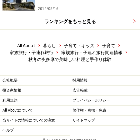
楽しめそうな「味噌づくり体験」をご紹介しましょう。
2012/05/16
臼と杵を使うあたりが子供にも喜ばれそうです。
ランキングをもっと見る
>
>
>
>
All About
暮らし
子育て・キッズ
子育て
たっぷりとゆでられた大豆がおいしそう！
>
>
家族旅行・子連れ旅行
家族旅行・子連れ旅行関連情報
秋冬の奥多摩で美味しい料理と手作り体験
味噌作り体験は要事前予約。というのも、大豆をちょう
どいい硬さにゆでるには半日近くかかるためです。予約
した時間に訪れると、いろり部屋の炭火にかけられた鍋
会社概要
採用情報
の中でふっくらとゆであがった大豆が湯気をあげていま
投資家情報
広告掲載
した。
利用規約
プライバシーポリシー
All Aboutについて
著作権・商標・免責
当サイトの情報についての注意
サイトマップ
手順は比較的簡単で、豆をざるですくってゆで汁と分け
ヘルプ
（1）、大豆を臼に入れて杵ですりつぶしていきます。