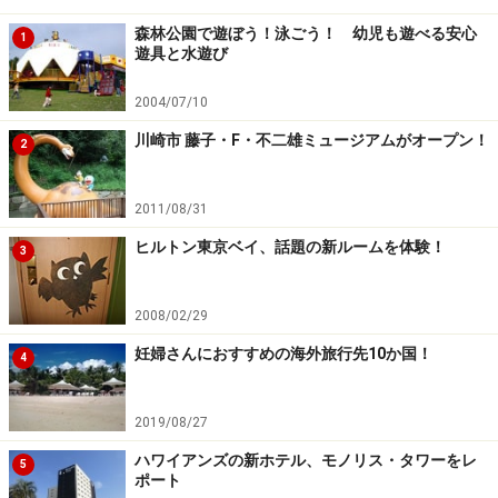
森林公園で遊ぼう！泳ごう！ 幼児も遊べる安心
1
遊具と水遊び
このお店を運営しているのは、実は地元の主婦たちで、
子供の保育園で集まったママグループなのだそう。こだ
2004/07/10
わりを見せる料理の一つ一つには奥多摩の素晴らしさを
川崎市 藤子・F・不二雄ミュージアムがオープン！
2
「食」を通して伝え、発信していきたいという意気込み
が感じられます。身体にも心にも優しいメニューには、
2011/08/31
そんなママたちの願いがこめられているのです。
ヒルトン東京ベイ、話題の新ルームを体験！
3
多彩な体験プログラムを企画中！
2008/02/29
妊婦さんにおすすめの海外旅行先10か国！
4
臼と杵で大豆をすりつぶしていきます。
2019/08/27
「森のカフェ アースガーデン」では、様々な体験プロ
ハワイアンズの新ホテル、モノリス・タワーをレ
5
ポート
グラムを企画しています。今回はそんな中から、親子で