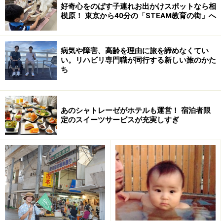
っそりと佇む和風の一軒家です。
好奇心をのばす子連れお出かけスポットなら相
模原！ 東京から40分の「STEAM教育の街」へ
病気や障害、高齢を理由に旅を諦めなくてい
い。リハビリ専門職が同行する新しい旅のかた
ち
あのシャトレーゼがホテルも運営！ 宿泊者限
定のスイーツサービスが充実しすぎ
大きな窓ガラスの向こうには多摩川の渓谷が。天気の良い
日はテラス席も人気。