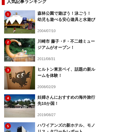
人気記事ランキング
森林公園で遊ぼう！泳ごう！
1
幼児も遊べる安心遊具と水遊び
2004/07/10
川崎市 藤子・F・不二雄ミュー
2
ジアムがオープン！
2011/08/31
ヒルトン東京ベイ、話題の新ル
3
ームを体験！
2008/02/29
妊婦さんにおすすめの海外旅行
4
先10か国！
2019/08/27
ハワイアンズの新ホテル、モノ
5
リス・タワーをレポート