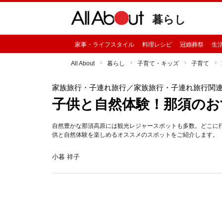
暮らし
家事・ライフスタイル
料理レシピ
冠婚葬祭
生
All About
暮らし
子育て・キッズ
子育て
家族旅行・子連れ旅行
／家族旅行・子連れ旅行関
子供と自然体験！那須のお
自然豊かな那須高原には観光レジャースポットも多数。どこに
供と自然体験を楽しめるオススメのスポットをご紹介します。
小暮 祥子