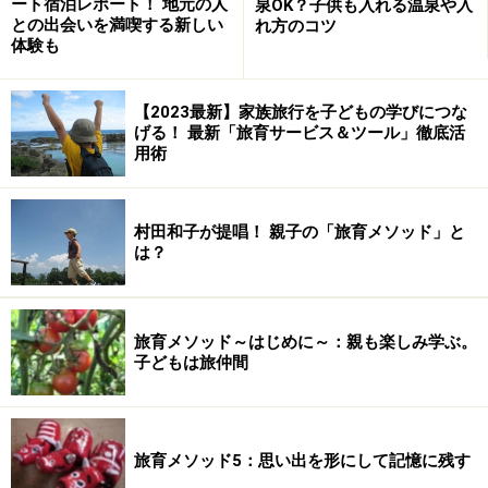
ート宿泊レポート！ 地元の人
泉OK？子供も入れる温泉や入
との出会いを満喫する新しい
れ方のコツ
体験も
【2023最新】家族旅行を子どもの学びにつな
げる！ 最新「旅育サービス＆ツール」徹底活
用術
村田和子が提唱！ 親子の「旅育メソッド」と
は？
旅育メソッド～はじめに～：親も楽しみ学ぶ。
子どもは旅仲間
旅育メソッド5：思い出を形にして記憶に残す