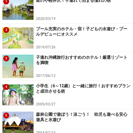
星のや軽井沢！子連れで泊まる憧れの宿
1
2020/03/19
プール充実のホテル・宿！子どもの水遊び・プー
2
ルデビューにオススメ
2019/07/26
子連れ沖縄旅行おすすめのホテル！厳選リゾート
3
を満喫
2017/06/12
小学生（6～12歳）と一緒に旅行！おすすめプラン
4
と成功させる術
2009/03/27
森林公園で遊ぼう！泳ごう！ 幼児も遊べる安心
5
遊具と水遊び
2004/07/10