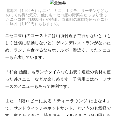
北海丼（1,500円）はエビ、カニ、ホタテ、サーモンなども
のってお得な気分。他にもニセコ産の野菜をたっぷり使っ
たニセコ丼（1,000円）や隣町、寿都町の豚肉を使ったニセ
コ豚丼（1,100円）もおすすめ。
ニセコ東山のコース上には山頂付近まで行かないと（も
しくは横に移動しないと）ゲレンデレストランがないた
め、ランチを食べるならホテルが一番近く、またメニュ
ーも充実しています。
「和食 函館」もランチタイムならお安く道産の食材を使
った丼メニューなどが楽しめます。子供用にはハーフサ
ーズのメニューもあって便利です。
また、1階ロビーにある「ティーラウンジ はまなす」
で、サンドウィッチやホットサンド、というのも気軽で
す。疲れたときに、焼きキャラメルミルク（600円）も