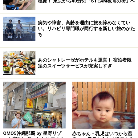
模原！ 東京から40分の「STEAM教育の街」へ
病気や障害、高齢を理由に旅を諦めなくてい
い。リハビリ専門職が同行する新しい旅のかた
ち
あのシャトレーゼがホテルも運営！ 宿泊者限
定のスイーツサービスが充実しすぎ
OMO5沖縄那覇 by 星野リゾ
赤ちゃん・乳児はいつから温