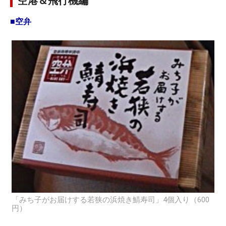
空港＆飛行機編
■空弁
「みち子がお届けする若狭の浜焼き鯖寿司」4個入り（600
円）