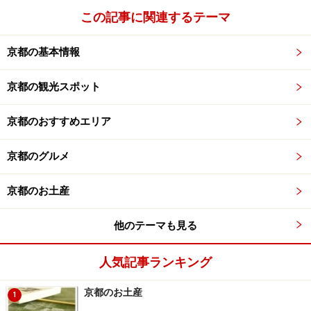
この記事に関連するテーマ
おばんざい
京都の基本情報
おばんざいとは京都で日常的に食べるお惣菜のことで
す。京都は内陸地であるため、昔は新鮮な食材がいつも
京都の観光スポット
手に入るわけではありませんでした。そこで、上手に食
べるための調理法や、調味料が発達したというわけで
京都のおすすめエリア
す。野菜や魚などの素材をシンプルに煮たり焼いたりし
た素朴な料理が多いですが、素朴な料理だからこそ、腕
京都のグルメ
前の違いが浮き彫りになります。
京都のお土産
煮込み料理のダシの味、焼き魚の塩加減、野菜料理の下
他のテーマも見る
ごしらえの手間など、一口食べれば「明らかに真似ので
きないプロの家庭料理」を知ることになるでしょう。価
人気記事ランキング
格も手ごろでおすすめです。祇園にある「おくむら」
は、地元人も通うおばんざいの店で、リーズナブルに季
京都のお土産
1