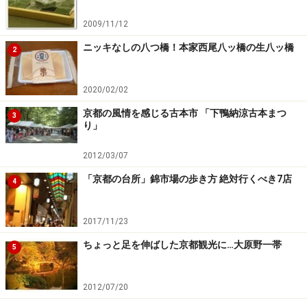
節の味を楽しむことができます。昼は行列していること
が多いです。
2009/11/12
ニッキなしの八つ橋！本家西尾八ッ橋の生八ッ橋
2
■
四季の味 おくむら
わかりやすい立地も安心できるポイント。昼のランチも
2020/02/02
お得です。
京都の風情を感じる古本市 「下鴨納涼古本まつ
住所：京京都市東山区西之門町563
3
り」
TEL：075-541-2360
営業時間：11:00～14:30（14:00 LO）、17:00～
2012/03/07
21:00（20:00 LO）
「京都の台所」錦市場の歩き方 絶対行くべき7店
4
定休日：月曜日
2017/11/23
※記事内容は執筆時点のものです。最新の内容をご確認くださ
ちょっと足を伸ばした京都観光に…大原野一帯
5
い。
2012/07/20
次のページへ
1
/
4