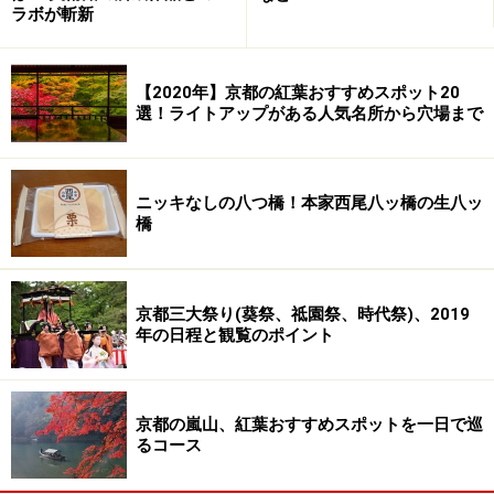
ラボが斬新
囲気なので、デートなどにも使えます。
住所：京都府京都市下京区難波町420-7
TEL：075-343-7070
【2020年】京都の紅葉おすすめスポット20
営業時間： 17:30～23:00
選！ライトアップがある人気名所から穴場まで
定休日：毎月最終月曜日
■京料理 たにぐち
ニッキなしの八つ橋！本家西尾八ッ橋の生八ッ
橋
街のど真ん中にあり、気さくな雰囲気の和食店。地元の
上品なご婦人などがよく来ておられます。この場所で夜
のコースは4000円からというのも驚きですが、昼の定食
京都三大祭り(葵祭、祗園祭、時代祭)、2019
はさらに値打ちありです。
年の日程と観覧のポイント
住所：京都市中京区四条大橋西詰柏屋町171
TEL：075-221-4742
営業時間：11:30～21:00
京都の嵐山、紅葉おすすめスポットを一日で巡
るコース
定休日：木曜日