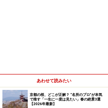
どのような色・形の器を使うのか、どのように料理を盛
り付けるのか。味が美味しいことを「当たり前の出発
点」として、どれだけ見た目を追求するか。それが京料
理の真骨頂と言えるでしょう。その美意識が、店内のし
つらえ（掛け軸や花、内装など）にも行き渡っており、
舌だけでなく五感で味わうことを客側も求められます。
ここでは入門編として、気軽に行けてリーズナブル、か
つとっても美味しい和食店をご紹介します。
■
京料理 かじ
これぞ正統派！ というような、折り目正しい季節の京料
理が手軽に楽しめるお店です。割烹入門は、まずここか
あわせて読みたい
らどうぞ。
住所：京都市中京区丸太町通小川東入ル南側
京都の桜、どこが正解？ “名所のプロ”が本気
TEL：075-231-3801
で推す「一生に一度は見たい」春の絶景3選
【2026年最新】