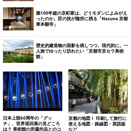
築100年超の京町家は、どうモダンによみがえ
ったのか。匠の技が随所に残る「Nazuna 京都
東本願寺」
歴史的建造物の面影を残しつつ、現代的に。一
人旅でゆったり訪れたい「京都市京セラ美術
館」
営業時間：12:00～15:00（L.O.13:45）、17:30～
22:00（L.O.21:00）
定休日：水曜日
■
枝魯枝魯 ひとしな
日本上陸60周年の「グッ
京都の地図！ 印刷して旅行に
1皿1皿に驚きのある創作和食店。4000円弱のおまかせコ
チ」、世界巡回展の見どころ
使える地図・路線図・英語版
ース1種類のみの展開です。肩肘はらずにすむ気軽な雰
は？ 美術館の所蔵作品とのコ
など