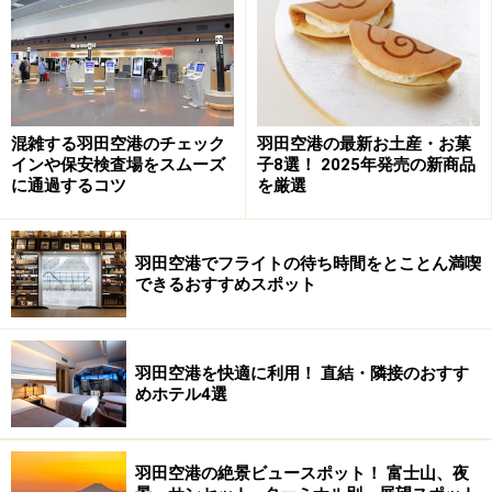
の手配にも利用できます。JTBはJRや私鉄切符の手配に
は利用できませんが、インターネット経由の申し込みに
も対応しています。
また、積立金額についても、無理なく利用できる範囲に
混雑する羽田空港のチェック
羽田空港の最新お土産・お菓
留めることが重要です。以下のポイントを参考に、具体
インや保安検査場をスムーズ
子8選！ 2025年発売の新商品
に通過するコツ
を厳選
的なプランを検討されるといいでしょう。
羽田空港でフライトの待ち時間をとことん満喫
できるおすすめスポット
羽田空港を快適に利用！ 直結・隣接のおすす
めホテル4選
羽田空港の絶景ビュースポット！ 富士山、夜