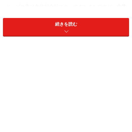
サービス率は各旅行会社によってまちまちですが、
大体
1年間の積立で年利換算1％～3％ぐらい
が平均的。分割
よりも一括払い、積立期間が長い方が年利換算は高くな
続きを読む
ります。ただし利用にあたっては注意したいこともいく
つかあります。例えば、満期時には現金ではなく、旅行
券などで戻ってくる為、旅行以外の目的では利用ができ
ません。言い換えれば旅の資金を確実に貯めたい人にオ
ススメの手段です。低金利時代において、この利率は非
常に魅力的なサービスといえるでしょう。
旅行積立の選び方
積立をするとなると、何処に積立てるかが重要になって
きます。少しでも利率のいいところへ……と思いがちです
が、利率だけで決めてしまうのはオススメできません。