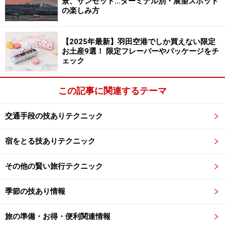
景、サンセット…ターミナル別・展望スポット
の楽しみ方
目標を決めると貯めている間も意外と楽しめる
【2025年最新】羽田空港でしか買えない限定
■積立先の信用度を確認
お土産9選！ 限定フレーバーやパッケージをチ
ェック
各旅行会社への積立となる為、万が一積立て先が倒産な
どに至った場合は、積立てたお金が全額は戻ってこない
リスクもあります。積立てる時には、きちんと自分の目
この記事に関連するテーマ
で”ここなら大丈夫”と思える旅行会社を選びましょう。
交通手段の技ありテクニック
■満期時に利用できるサービス範囲を確認
宿をとる技ありテクニック
満期時には、各旅行会社で利用可能な旅行券などの形で
戻ってきますが、この利用範囲について確認をきちんと
その他の賢い旅行テクニック
しましょう。現金と全く同様に利用できる会社もありま
すし、一定の制約がある会社もあります。
季節の技あり情報
大抵は、自社及び提携している他社のツアーや宿泊代金
旅の準備・お得・便利関連情報