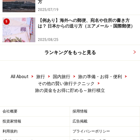
方
航空会社の利用が多い方は、それを見越して、各航空会
2025/07/19
社の積立を利用するといいでしょう。例えばJALの積立
【例あり】海外への郵便、宛名や住所の書き方
なら、ツアー、航空券の他、JAL系のホテルでの宿泊や
5
は？ 日本からの送り方（エアメール・国際郵便）
食事、機内販売などにも利用できます。
2025/08/25
ランキングをもっと見る
満期時に現金か旅行を選択できるこんなサ
ービスも！
>
>
>
>
お得な旅行積立ですが、満期時には旅行券などで全額戻
All About
旅行
国内旅行
旅の準備・お得・便利
>
その他の賢い旅行テクニック
るため、利用が旅に制限されてしまうことが最大のリス
旅の資金をお得に貯める～旅行積立
ク。貯めるときは”旅へ行こう”と思っていても、満期時
には、もっと違うものへ投資したくなったり、諸事情で
旅へ出られないリスクもあります。
会社概要
採用情報
投資家情報
広告掲載
｢お得に旅の資金を貯めたい、でも使い道を限られるのは
利用規約
プライバシーポリシー
嫌｣という方には“商品購入権申込特約付定期預金「わく