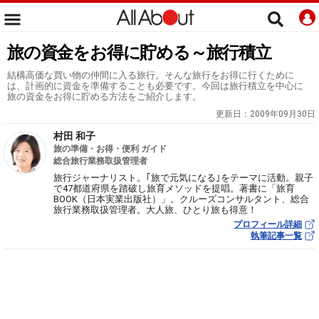
旅の資金をお得に貯める～旅行積立
結構高価な買い物の仲間に入る旅行。そんな旅行をお得に行くために
は、計画的に資金を準備することも必要です。今回は旅行積立を中心に
旅の資金をお得に貯める方法をご紹介します。
更新日：
2009年09月30日
村田 和子
旅の準備・お得・便利 ガイド
総合旅行業務取扱管理者
旅行ジャーナリスト。｢旅で元気になる｣をテーマに活動。親子
で47都道府県を踏破し旅育メソッドを提唱。著書に「旅育
BOOK（日本実業出版社）」。クルーズコンサルタント、総合
旅行業務取扱管理者。大人旅、ひとり旅も得意！
プロフィール詳細
執筆記事一覧