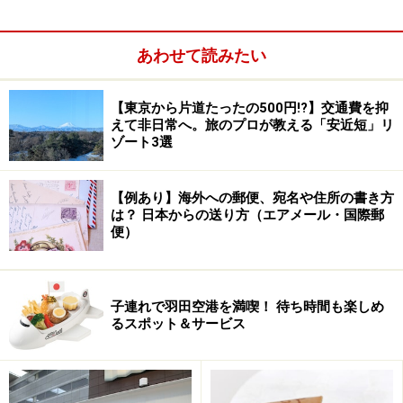
満期時に旅行券を利用するときのことも考えて決めるの
が重要となります。
あわせて読みたい
【東京から片道たったの500円!?】交通費を抑
えて非日常へ。旅のプロが教える「安近短」リ
ゾート3選
【例あり】海外への郵便、宛名や住所の書き方
は？ 日本からの送り方（エアメール・国際郵
便）
子連れで羽田空港を満喫！ 待ち時間も楽しめ
るスポット＆サービス
例えば旅行会社の積立の場合、ツアーはもちろん、近畿
日本ツーリストや日本旅行などは、JRや私鉄の切符など