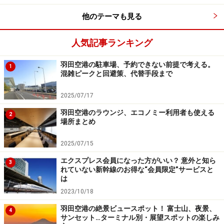
には利用できますが、交通機関のみ（航空券、JRの切符
他のテーマも見る
など）の手配については利用できる・できないが各社分
かれるところ。交通機関のみの手配が可能であれば、出
人気記事ランキング
張や帰省などの切符の手配時に利用できるため、満期時
の使い勝手はよいでしょう。
羽田空港の駐車場、予約できない前提で考える。
1
混雑ピークと回避策、代替手段まで
■他社主催のパッケージ旅行も利用ができる点を考慮
2025/07/17
ご存知ない方も多いようなのですが、旅行会社では提携
羽田空港のラウンジ、エコノミー利用者も使える
2
している他社の主催パッケージ旅行についても、手配が
場所まとめ
可能です。例えば、JTBの場合、国内であれば約100
2025/07/15
社、海外であれば約70社と提携関係にあり、この提携会
社の主催ツアーについてもJTBで手配ができます。積立
エクスプレス会員になった方がいい？ 意外と知ら
3
れていない新幹線のお得な“会員限定”サービスと
をした旅行会社のツアーしか利用ができないということ
は
はありませんので、そこを踏まえて積立先や金額を検討
2023/10/18
しましょう。
羽田空港の絶景ビュースポット！ 富士山、夜景、
4
サンセット…ターミナル別・展望スポットの楽しみ