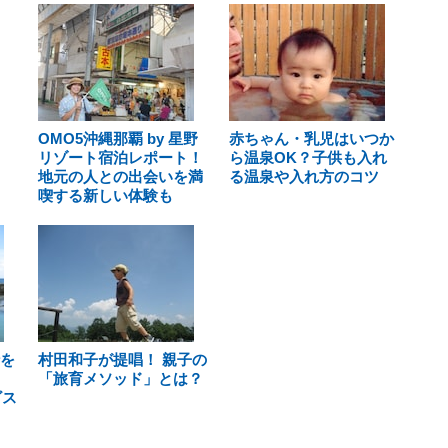
OMO5沖縄那覇 by 星野
赤ちゃん・乳児はいつか
リゾート宿泊レポート！
ら温泉OK？子供も入れ
地元の人との出会いを満
る温泉や入れ方のコツ
喫する新しい体験も
行を
村田和子が提唱！ 親子の
「旅育メソッド」とは？
ビス