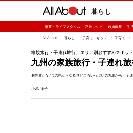
暮らし
家事・ライフスタイル
料理レシピ
冠婚葬祭
生
All About
暮らし
子育て・キッズ
子育て
家族旅行・子連れ旅行
／エリア別おすすめスポッ
九州の家族旅行・子連れ旅
個性豊かな7つの県からなる見どころいっぱいの九州から、子
小暮 祥子