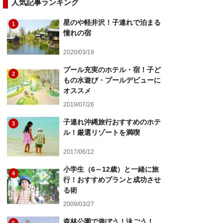
人気記事ランキング
星のや軽井沢！子連れで泊まる
1
憧れの宿
2020/03/19
プール充実のホテル・宿！子ど
2
もの水遊び・プールデビューに
オススメ
2019/07/26
子連れ沖縄旅行おすすめのホテ
3
ル！厳選リゾートを満喫
2017/06/12
小学生（6～12歳）と一緒に旅
4
行！おすすめプランと成功させ
る術
2009/03/27
森林公園で遊ぼう！泳ごう！