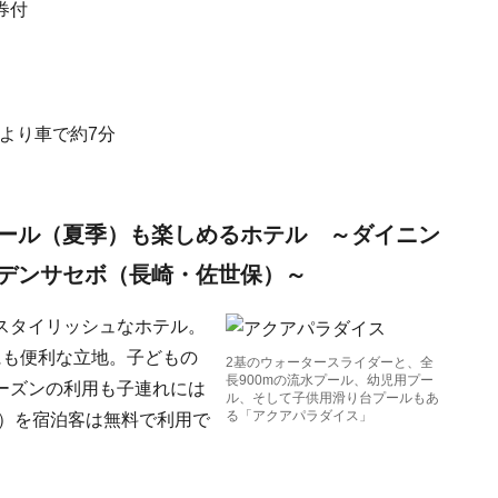
券付
より車で約7分
ール（夏季）も楽しめるホテル ～ダイニン
デンサセボ（長崎・佐世保）～
スタイリッシュなホテル。
にも便利な立地。子どもの
2基のウォータースライダーと、全
長900mの流水プール、幼児用プー
ーズンの利用も子連れには
ル、そして子供用滑り台プールもあ
る「アクアパラダイス」
ル）を宿泊客は無料で利用で