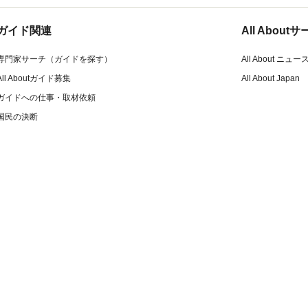
ガイド関連
All Abou
専門家サーチ（ガイドを探す）
All About ニュー
All Aboutガイド募集
All About Japan
ガイドへの仕事・取材依頼
国民の決断