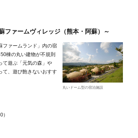
蘇ファームヴィレッジ（熊本・阿蘇）～
蘇ファームランド」内の宿
50棟の丸い建物が不規則
って遊ぶ「元気の森」や
って、遊び飽きないおすす
丸いドーム型の宿泊施設
30）