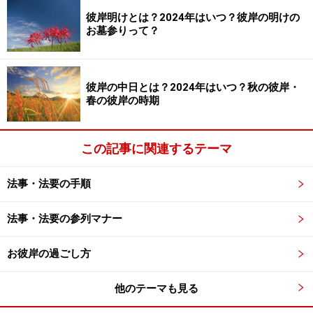
彼岸明けとは？2024年はいつ？彼岸の明けの
百
死後百日目に行われます。
お墓参りって？
日
祭
式
故人の祥月命日に行う儀式で、仏式では年忌法要に
彼岸の中日とは？2024年はいつ？秋の彼岸・
春の彼岸の時期
年
あたります。一年祭、三年祭、五年祭、十年祭、二
祭
十年祭、三十年祭、四十年祭、五十年祭、百年祭と
続きますが、一般に行事が行われるのは、五十年祭
この記事に関連するテーマ
まで。特に一、三、五、十年祭は盛大に。
法事・法要の手順
式年祭の流れは、
清祓（きよはらい）→献饌（けん
法事・法要の参列マナー
せん）→祝詞奏上→玉串奉奠
と進行します。その後
は、仏式のお斎（とき）と同様に出席者に会食でお
お彼岸の過ごし方
もてなしを。
他のテーマも見る
※清祓（きよはらい）→五十日祭を終え家中を祓いし