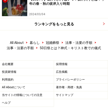
5
年の春・秋の彼岸入り時期
2024/03/04
キリスト教の儀式
ランキングをもっと見る
キリスト教式では、決まった日ごとに故人をしのぶ行事を行
>
>
>
>
All About
暮らし
冠婚葬祭
法事・法要の手順
います
>
法事・法要の手順
50日祭とは？神式・キリスト教での儀式
▼キリスト教 カトリックの場合
キリスト教の場合、仏式の法要にあたるものを、カトリ
会社概要
採用情報
ックでは
追悼ミサ
といいます。 故人の死後、三日目、七
投資家情報
広告掲載
日目、三十日目に教会で、親族や知人・友人を招いて追
利用規約
プライバシーポリシー
悼ミサが行われます。
All Aboutについて
著作権・商標・免責
当サイトの情報についての注意
サイトマップ
その後１年後の昇天日（命日）に盛大に死者記念のミサ
ヘルプ
を行います。以後は、特に決まりはありませんが、十年