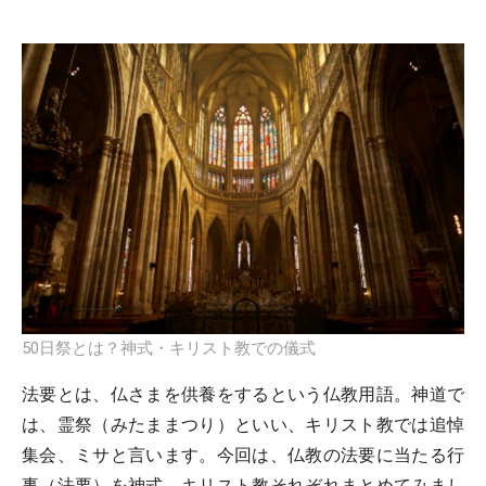
50日祭とは？神式・キリスト教での儀式
法要とは、仏さまを供養をするという仏教用語。神道で
は、霊祭（みたままつり）といい、キリスト教では追悼
集会、ミサと言います。今回は、仏教の法要に当たる行
事（法要）を神式、キリスト教それぞれまとめてみまし