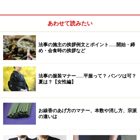
的な功績を述べ、祖霊となって遺族を守るように祈るこ
と。
あわせて読みたい
十
仏式の初七日。親族、知人を招き、神職による祭儀
日
を行います。
法事の施主の挨拶例文とポイント……開始・締
祭
め・会食時の挨拶など
二
一般的に省略されます。
十
法事の服装マナー……平服って？ パンツは可？
日
夏は？【女性編】
祭
三
仏式の三十五日。
十
お線香のあげ方のマナー、本数や消し方、宗派
日
の違いは
祭
四
一般的に省略されます。