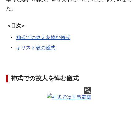
た。
＜目次＞
神式での故人を悼む儀式
キリスト教の儀式
神式での故人を悼む儀式