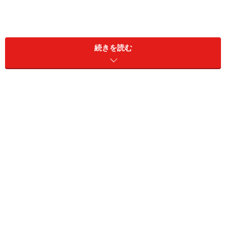
続きを読む
神式では、五十日祭の霊祭で忌明けを迎えます
霊祭（みたままつり）
を行う日を
斎日（いみび）
とい
い、故人の死亡した日から数えて十日ごとに行います。
霊祭は神社ではなく、自宅、墓前、斉場で行います。百
日祭までの霊祭は、墓前または祭壇に故人の好物などを
供え、神官に
祝詞（のりと）奏上
をしてもらい
玉串奉奠
（たまぐしほうてん）
などの神事を行います。
※祝詞（のりと）奏上
→神官が故人の経歴や人柄、社会