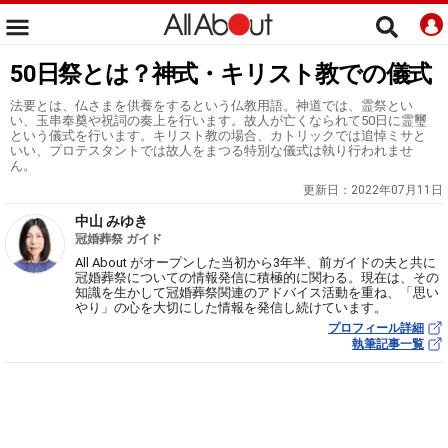
50日祭とは？神式・キリスト教での儀式
法要とは、仏さまを供養をするという仏教用語。神道では、霊祭とい
い、玉串奉奠や祝詞の奏上を行います。故人が亡くなられて50日に霊璽
という儀式を行います。キリスト教の場合、カトリックでは追悼ミサと
いい、プロテスタントでは故人をまつる特別な儀式は執り行われませ
ん。
更新日：
2022年07月11日
中山 みゆき
冠婚葬祭 ガイド
All About がオープンした当初から3年半、前ガイドの夫と共に
冠婚葬祭についての情報発信に積極的に関わる。現在は、その
知識を生かして冠婚葬祭関連のアドバイス活動を重ね、「思い
やり」の心を大切にした情報を発信し続けています。
プロフィール詳細
執筆記事一覧