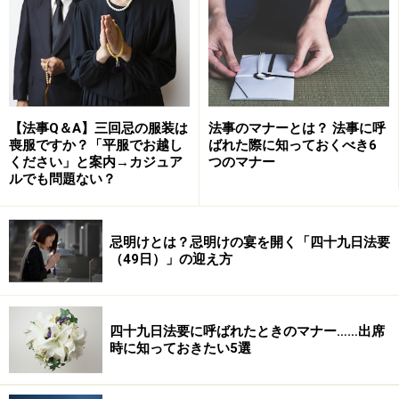
十
日
祭
五
仏式の四十九日。忌明けとされます。
「清祓い（き
十
よはらい）の儀」
の後に
霊璽（れいじ）
を
御霊舎
【法事Q＆A】三回忌の服装は
法事のマナーとは？ 法事に呼
日
（みたまや）
に移してまつる合祀祭（ごうしさい）
喪服ですか？「平服でお越し
ばれた際に知っておくべき6
ください」と案内→カジュア
つのマナー
祭
も併せて行うことが多いようです。
ルでも問題ない？
※清祓い（きよはらい）の儀→神棚や御霊舎（みたま
忌明けとは？忌明けの宴を開く「四十九日法要
や）に貼った白紙をはがす。
（49日）」の迎え方
※霊璽（れいじ）→神道における霊のしるし。仏式の
位牌にあたります。
四十九日法要に呼ばれたときのマナー……出席
時に知っておきたい5選
※御霊舎（みたまや）→仏式でいう仏壇にあたるも
の。祖先の霊が鎮まる霊璽を納めるところです。