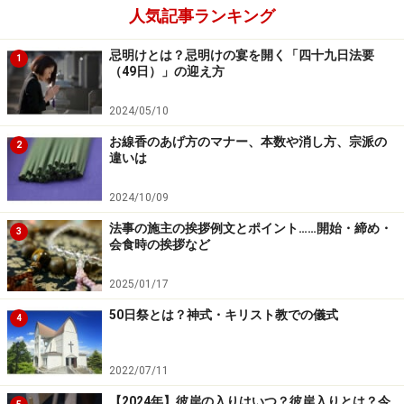
て、神棚のおまつりを再開します。
人気記事ランキング
忌明けとは？忌明けの宴を開く「四十九日法要
※献饌（けんせん）→饌とは、供物のことで、米、
1
（49日）」の迎え方
酒、塩、水餅、卵、魚、乾物、野菜、果物、菓子な
ど。
2024/05/10
お線香のあげ方のマナー、本数や消し方、宗派の
2
違いは
2024/10/09
法事の施主の挨拶例文とポイント……開始・締め・
3
会食時の挨拶など
2025/01/17
50日祭とは？神式・キリスト教での儀式
4
2022/07/11
【2024年】彼岸の入りはいつ？彼岸入りとは？今