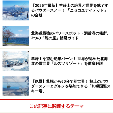
【2025年最新】羊蹄山の絶景と世界を魅了す
るパウダースノー！ 「ニセコユナイテッド」
の全貌
北海道最強のパワースポット・洞爺湖の秘所、
3つの「龍の座」踏襲ガイド
羊蹄山を望む絶景バーン！ 世界が認めた北海
道の雪世界「ルスツリゾート」を徹底解説
【絶景】札幌から60分で別世界！ 極上のパウ
ダースノーとグルメを堪能できる「札幌国際ス
キー場」
この記事に関連するテーマ