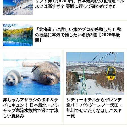
リフト券1万6200円、日本最高額の北海道・ル
スツは高すぎ？ 実際に行って確かめてきた
「北海道」に詳しい旅のプロが感動した！ 秋
の行楽に本気で推したい名所3選【2025年最
新】
赤ちゃんアザラシのポポ＆ラ
シティーホテルからゲレンデ
イにキュン！ 日本最北・ノシ
巡り！ パウダースノー天国・
ャップ寒流水族館で過ごす涼
旭川でぜいたくなはしごスキ
しい夏休み
ー旅