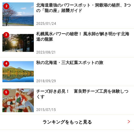
北海道最強のパワースポット・洞爺湖の秘所、3つ
2
の「龍の座」踏襲ガイド
2025/01/24
札幌風水パワーの秘密！ 風水師が解き明かす北海
3
道の龍脈
2023/08/21
秋の北海道・三大紅葉スポットの旅
4
2018/09/29
チーズ好き必見！ 富良野チーズ工房を体験しつ
5
くす
2015/07/15
ランキングをもっと見る