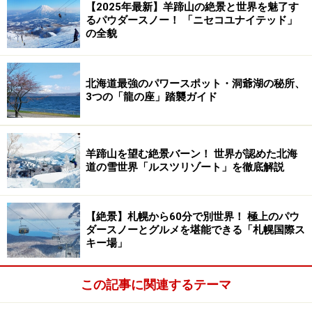
【2025年最新】羊蹄山の絶景と世界を魅了す
るパウダースノー！ 「ニセコユナイテッド」
の全貌
北海道最強のパワースポット・洞爺湖の秘所、
3つの「龍の座」踏襲ガイド
羊蹄山を望む絶景バーン！ 世界が認めた北海
道の雪世界「ルスツリゾート」を徹底解説
【絶景】札幌から60分で別世界！ 極上のパウ
ダースノーとグルメを堪能できる「札幌国際ス
キー場」
この記事に関連するテーマ