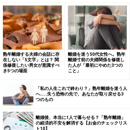
熟年離婚する夫婦の会話に存
離婚を迷う50代女性へ。熟年
在しない「5文字」とは？ 関
離婚寸前の夫婦関係を修復し
係修復したい男女が意識すべ
た人が「最初にやめた3つの
あなたが子どもに見せる後ろ姿は大丈夫で
き5つの場面
こと」
すか？
「私の人生これで終わり？」熟年離婚を迷う人
へ……失う恐怖の先で、あなたが取り戻せる3
つのもの
おい！ メシはまだかよっ。早く食べたかったら手伝ってよ
離婚後、本当に1人で暮らせる？「熟年離婚」
っ。
の経済的不安を解消する【お金のチェックリス
ト10】