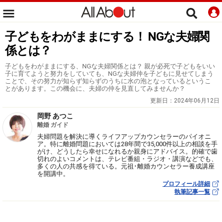
子どもをわがままにする！ NGな夫婦関
係とは？
子どもをわがままにする、NGな夫婦関係とは？ 親が必死で子どもをいい
子に育てようと努力をしていても、NGな夫婦仲を子どもに見せてしまう
ことで、その努力が知らず知らずのうちに水の泡となっているというこ
とがあります。この機会に、夫婦の仲を見直してみませんか？
更新日：
2024年06月12日
岡野 あつこ
離婚 ガイド
夫婦問題を解決に導くライフアップカウンセラーのパイオニ
ア。特に離婚問題においては28年間で35,000件以上の相談を手
がけ、どうしたら幸せになれるか親身にアドバイス。的確で歯
切れのよいコメントは、テレビ番組・ラジオ・講演などでも、
多くの人の共感を得ている。元祖･離婚カウンセラー養成講座
を開講中。
プロフィール詳細
執筆記事一覧