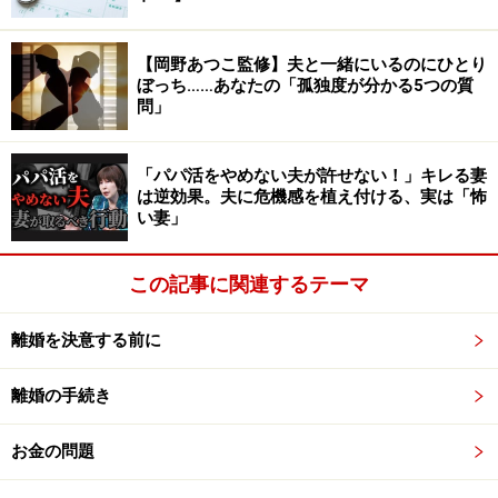
では、夫婦の関係がどんなものだと子どもをわがままに
してしまうのでしょう？
【岡野あつこ監修】夫と一緒にいるのにひとり
ぼっち……あなたの「孤独度が分かる5つの質
■わが子をわがままにするＮＧな夫婦仲
問」
夫婦喧嘩が絶えない
喧嘩とは、自己主張と自己主張がぶつかることで起
「パパ活をやめない夫が許せない！」キレる妻
は逆効果。夫に危機感を植え付ける、実は「怖
こります。夫婦がどうしてもお互い譲れないことで
い妻」
たまに喧嘩になるのは仕方がないですし、我慢する
必要はありません(しかし、できれば子どものいない
この記事に関連するテーマ
ところで喧嘩というよりは意見調整という話し合い
にしましょう！)。が、寄ると触ると小競り合い・言
離婚を決意する前に
い争いをしている両親の姿を目にする子どもは、
「ちょっとでも気に入らないことがあったら徹底的
離婚の手続き
に喧嘩してでも我を通していいのだ」と学んでしま
います。こんな両親の姿を見せつけられては、思い
お金の問題
やりの心を持って相手の気持ちになる、時には相手