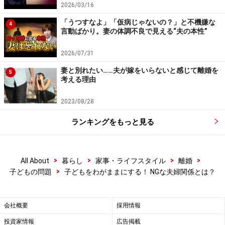
2026/03/16
す。このような父親の姿勢を反面教師にする方向で
「うつすなよ」「仮病じゃないの？」と不機嫌な
子どもが育ってくれればよいですが、「こういうも
4
言動ばかり。妻の体調不良で見える“夫の本性”
のなのだ」と刷り込まれてしまうと、「人が助けを
求めていても、面倒くさかったり疲れていれば、何
2026/07/31
もしなくていいのだ、無視してもいいのだ」という
妻と別れたい……夫が嫁をいらないと感じて離婚を
5
考える理由
考え方を育ててしまいます。
2023/08/28
親が必死で子どもをいい子に育てようと努力をしていて
ランキングをもっと見る
も、ＮＧな夫婦仲を子どもに見せてしまうことで、その
努力が知らず知らずのうちに水の泡となっているという
ことがあるのです。「ちゃんと教育しているのに、子ど
>
>
>
>
All About
暮らし
家事・ライフスタイル
離婚
>
もが言うことを聞かない、わがままで困ってしまう」と
子どもの問題
子どもをわがままにする！ NGな夫婦関係とは？
嘆く前に、一度子どもに日頃見せている自らの後ろ姿、
夫婦の仲を見直してみませんか？ もしドキッ！と思い当
会社概要
採用情報
たるフシのある方は、今からでもお互いに思いやり、協
投資家情報
広告掲載