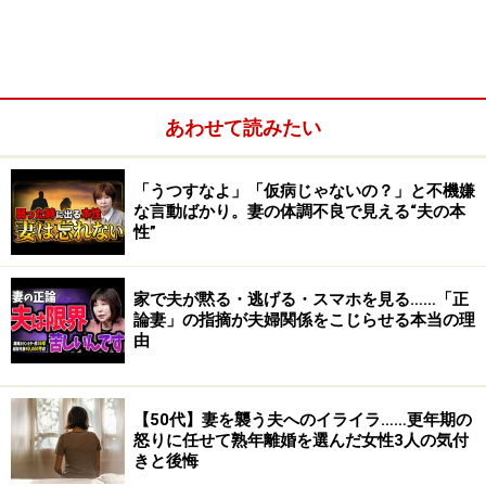
どもがそのように育ってくれないんです」などという場
合、我に返ってみる必要は大いにあるのではないでしょ
うか？
あわせて読みたい
我が子が「わがままコドモ」となっている原因は一体ど
こにあるのか？ 子どもが育つ家庭環境をつくっているの
「うつすなよ」「仮病じゃないの？」と不機嫌
は、父親・母親でもある夫婦です。子どもはこの両親の
な言動ばかり。妻の体調不良で見える“夫の本
性”
関係、その姿に、家庭内でずっと接して、そこから日々
さまざまなことを学び取っています。もしかしたら、子
どもをわがままにしているのは、自分たち夫婦の関係に
家で夫が黙る・逃げる・スマホを見る……「正
論妻」の指摘が夫婦関係をこじらせる本当の理
問題・原因があるとは考えられませんか？
由
【50代】妻を襲う夫へのイライラ……更年期の
怒りに任せて熟年離婚を選んだ女性3人の気付
きと後悔