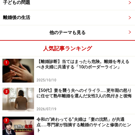
子どもの問題
に譲ることも大切、という心は育たないでしょう。
離婚後の生活
夫が極端な亭主関白か妻が鬼嫁
いくら夫婦間でこの主従関係がうまい具合で成り立
他のテーマも見る
っているのだという場合でも、それが子どもに悪影
響を及ぼしてしまうことがあるので要注意です。気
人気記事ランキング
づかぬうちに「人をアゴでこきつかっていいのだ、
【離婚診断】当てはまったら危険。離婚を考える
あんなに威張っていてもいいのだ、何を言っても周
1
べき夫婦に共通する「10のボーダーライン」
りは自分の言うことを聞いてくれるのだ」と子ども
に刷り込んでいることになってしまいます。
2025/10/10
【50代】妻を襲う夫へのイライラ……更年期の怒り
2
に任せて熟年離婚を選んだ女性3人の気付きと後悔
家事を手伝わない夫、それに対し腹を立てている妻
妻が夫に家事を手伝って欲しい、手を貸して欲しい
2026/07/19
という状況がそこにあるのに、夫は気づかないか見
令和の“終わってる”夫婦は「妻の沈黙」が共通
3
て見ぬフリか、堂々と拒否。つまり、そこには夫の
点……専門家が指摘する離婚のサインと修復のヒン
ト
思いやりの欠如、わがままということが見て取れま