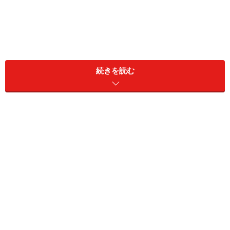
続きを読む
いくら親が「わがままはいけません」「人に思いやりを
持って接しなさい」「優しい人間になりなさい」などと
教えて、「はい。私はちゃんと子育てしています。人と
して大切なことはしっかりと教えてきました。でも、子