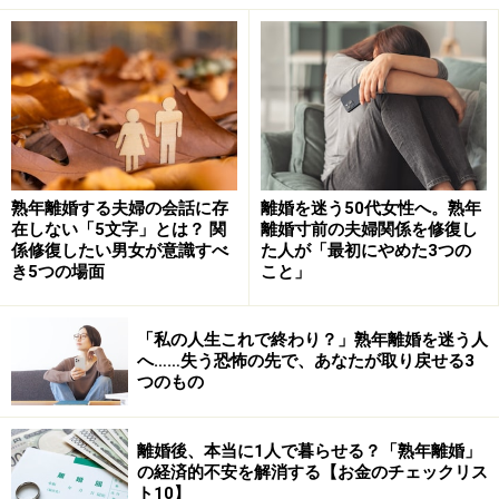
てしまう。
もっとねぎらって！ と角が立たないようにストレート
に言って、それでもダメなら、少しパートナーとはいえ
精神的に距離を置いてみましょう。そして、忙しい家事
の合間をぬって、自分の時間を確保してください。自分
の世界を築くことができれば、パートナーへのさまざま
熟年離婚する夫婦の会話に存
離婚を迷う50代女性へ。熟年
な不満もいっぺんに解消されてしまうということがあり
在しない「5文字」とは？ 関
離婚寸前の夫婦関係を修復し
ます。
係修復したい男女が意識すべ
た人が「最初にやめた3つの
き5つの場面
こと」
「私の人生これで終わり？」熟年離婚を迷う人
自分の世界を持ってみる……趣味が高じてビ
へ……失う恐怖の先で、あなたが取り戻せる3
ジネスへ
つのもの
夫婦関係修復カウンセリングに通っていたＳ美さん（38
歳）。Ｓ美さんは結婚12年目。一人息子は中学に入り、
離婚後、本当に1人で暮らせる？「熟年離婚」
の経済的不安を解消する【お金のチェックリス
いよいよママからは離れてお友だちとの付き合いが楽し
ト10】