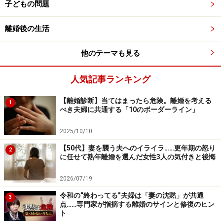
子どもの問題
るさくすればする程、妻が鬱陶しくなります。ですか
ら、放っておくのが一番。
離婚後の生活
そしてＳ美さんに趣味とか、何か好きなことはある？
他のテーマも見る
と聞けば「今ビーズアクセサリー作りに凝っています」
との返事。「だったら、それをもっと勉強して、ビジネ
人気記事ランキング
スにするくらい頑張ってやってみたら、どう？ 」「そ
【離婚診断】当てはまったら危険。離婚を考える
うですね。ビジネスまでは無理にしても…。学校でも通
1
べき夫婦に共通する「10のボーダーライン」
って見ようかしら？ 」。
2025/10/10
それからのＳ美さんは見違えるように元気に。ビーズア
【50代】妻を襲う夫へのイライラ……更年期の怒り
2
に任せて熟年離婚を選んだ女性3人の気付きと後悔
クセサリー制作講座では、同年代の人が多くお友だちが
沢山できました。方向性が同じ人たちの集まりなので、
2026/07/19
ランチをしたり一緒に制作をしたり、急にＳ美さんの生
令和の“終わってる”夫婦は「妻の沈黙」が共通
3
活は活気づいていきました。
点……専門家が指摘する離婚のサインと修復のヒン
ト