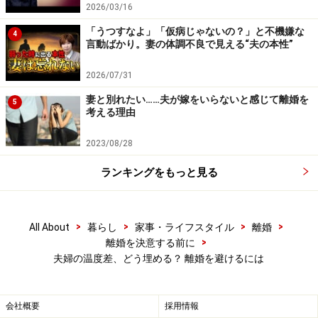
それまで悶々として、夫はどうして自分の理想とはかけ
2026/03/16
離れているのかしら？と、そんなことで頭がいっぱいだ
「うつすなよ」「仮病じゃないの？」と不機嫌な
4
言動ばかり。妻の体調不良で見える“夫の本性”
ったのに、次はどんなアクセサリーをどんな色遣いで作
ろうか？ ということで毎日がウキウキワクワクしたも
2026/07/31
のに変化を遂げました。
妻と別れたい……夫が嫁をいらないと感じて離婚を
5
考える理由
おしゃれな新しい友人たちに刺激も受けて、髪を明るい
2023/08/28
茶色にして流行の服も着るようになり、表情も明るくな
りました。そのせいか、夫婦の会話も増えたそうです。
ランキングをもっと見る
半年間の講座を終了してアクセサリー作りのテクニック
やセンスを身につけたＳ美さんは、その講座でできた友
人と、ビーズアクセサリーのネット販売を始めます。
>
>
>
>
All About
暮らし
家事・ライフスタイル
離婚
>
離婚を決意する前に
夫婦の温度差、どう埋める？ 離婚を避けるには
それから3カ月経った頃から、注文が増えて、二人では
制作が追いつかないほどに！ 講座で一緒だった仲間に
声をかけて下請けを雇うまでになりました。
会社概要
採用情報