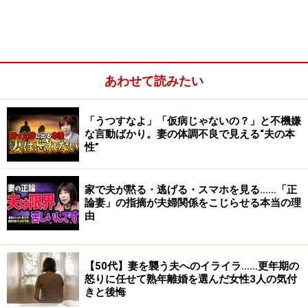
夫は仕事があり、外の世界を持っている。妻も仕事を持
つなり、趣味に熱中するなり、自分の世界を持っている
人はいいです。でも、専業主婦だとどうしても、自分の
ために生きる時間は持ちにくいものです。
あわせて読みたい
夫や子どものために、食事の仕度をして、部屋を整えて
１日が過ぎていく。これだけ家族のために尽くして生活
「うつすなよ」「仮病じゃないの？」と不機嫌
な言動ばかり。妻の体調不良で見える“夫の本
しているのに、どうしてもっと夫はねぎらってくれない
性”
のかしら？ 分かってくれないのかしら？
家で夫が黙る・逃げる・スマホを見る……「正
そうですよね。だって家庭の中の仕事を評価してくれる
論妻」の指摘が夫婦関係をこじらせる本当の理
のは、パートナーである夫でしかあり得ない。それなの
由
に、やって当然、という態度。食わしてやっているんだ
からやるのが当たり前だろ、という態度。日本の男性は
【50代】妻を襲う夫へのイライラ……更年期の
どうしても、妻の家事労働に感謝の気持ちを持ちねぎら
怒りに任せて熟年離婚を選んだ女性3人の気付
うということをしない人が多いから、妻は鬱憤がたまっ
きと後悔