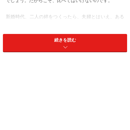
でしょう。だからこそ、比べてはいけないのです。
新婚時代、二人の絆をつくったら、夫婦とはいえ、ある
程度の距離を保つということはできませんか？ スレ違
っていって取り返しがつかなくなるということがない程
続きを読む
度のちょうどよい距離。新婚時代は、お互い束縛し合う
ことに心地よさを感じる時期です。でも、お互いにそれ
を一生続かせていくのは無理な話。
どちらか一方は新婚時代と同じ気持ち。でも一方は段々
冷めていき、嫌いではないけど、空気のような存在にな
る。この時の温度差が一方を辛くさせてしまうのです。
だったら、自分も少し距離を置く努力、温度差を同じく
らいにまで下げる努力をする、ということをしたら上手
くいきます。