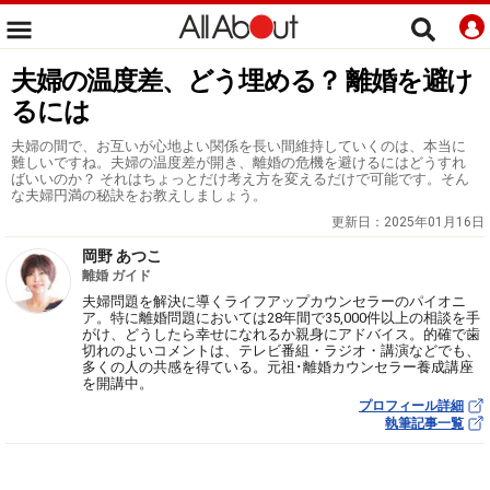
夫婦の温度差、どう埋める？ 離婚を避け
るには
夫婦の間で、お互いが心地よい関係を長い間維持していくのは、本当に
難しいですね。夫婦の温度差が開き、離婚の危機を避けるにはどうすれ
ばいいのか？ それはちょっとだけ考え方を変えるだけで可能です。そん
な夫婦円満の秘訣をお教えしましょう。
更新日：
2025年01月16日
岡野 あつこ
離婚 ガイド
夫婦問題を解決に導くライフアップカウンセラーのパイオニ
ア。特に離婚問題においては28年間で35,000件以上の相談を手
がけ、どうしたら幸せになれるか親身にアドバイス。的確で歯
切れのよいコメントは、テレビ番組・ラジオ・講演などでも、
多くの人の共感を得ている。元祖･離婚カウンセラー養成講座
を開講中。
プロフィール詳細
執筆記事一覧