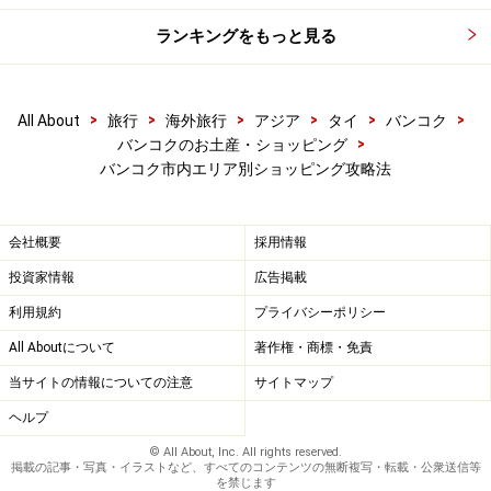
次のページでは
日本人好みのショップの多いデパートが
建ち並ぶエリアの紹介です。
ランキングをもっと見る
※記事内容は執筆時点のものです。最新の内容をご確認くださ
い。
>
>
>
>
>
>
All About
旅行
海外旅行
アジア
タイ
バンコク
※海外を訪れる際には最新情報の入手に努め、「
外務省 海外安全
ホームページ
」を確認するなど、安全確保に十分注意を払ってく
>
バンコクのお土産・ショッピング
ださい。
バンコク市内エリア別ショッピング攻略法
次のページへ
1
/
3
会社概要
採用情報
投資家情報
広告掲載
利用規約
プライバシーポリシー
All Aboutについて
著作権・商標・免責
当サイトの情報についての注意
サイトマップ
ヘルプ
© All About, Inc. All rights reserved.
掲載の記事・写真・イラストなど、すべてのコンテンツの無断複写・転載・公衆送信等
を禁じます