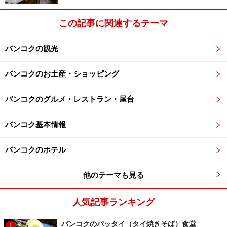
デパートというよりむしろ市場のような雰囲気の小さな
この記事に関連するテーマ
店がひしめきあっているMBK
『ディスカバリー』の３階の出口からBTS通路方向へ出
バンコクの観光
ると、通路直結のデパート『マーブンクロン・ショッピ
ングセンター（通称MBK）』があります。MBKはこの４
バンコクのお土産・ショッピング
つのデパートの中で、一番庶民的な雰囲気を持つタイの
ローカル度満点のショッピング・センターです。中でも
バンコクのグルメ・レストラン・屋台
中古の携帯電話や携帯電話のアクセサリーの充実度は有
バンコク基本情報
名で、いつも多くの人でごった返しています。ここに入
っているほとんどのショップの品物には値札がついてい
バンコクのホテル
ないことが多く、基本的に交渉制となります。
他のテーマも見る
＜DATA＞
■マーブンクロン・ショッピングセンター
人気記事ランキング
住所： Phayathai Road, Wangmai, Patumwan,
バンコクのパッタイ（タイ焼きそば）食堂
1