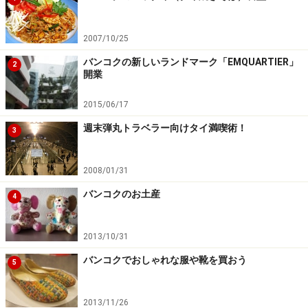
Bangkok
2007/10/25
Tel : 0-2620-9000
バンコクの新しいランドマーク「EMQUARTIER」
2
開業
営業時間：10:00-21:00
2015/06/17
また、デパートが並んでいる反対の通りには、サイア
週末弾丸トラベラー向けタイ満喫術！
3
ム・スクエアーという学生向けのショップが並んでいる
エリアがあります。クオリティはあまり期待できません
2008/01/31
が、流行に敏感なバンコクっ子たちが、流行りの洋服を
安く手に入れるために訪れる場所です。Tシャツ１枚100
バンコクのお土産
4
バーツ（約330円）、ワンピース１枚200バーツ（約660
円）くらいから購入することができます。10～20代前半
2013/10/31
の若者たちにとっての、流行発信基地的な存在でもある
バンコクでおしゃれな服や靴を買おう
5
のが、ここサヤーム・スクエアなのです。
2013/11/26