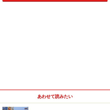
アム駅にかけて４つのデパートが軒を連ねています。ま
ずBTSサイアム駅から直結しているショッピング・コン
プレックスが『サイアム・パラゴン』。
質もデザインセンスもよいタイ雑貨やハーブ類のプロダ
クトを買うならやはりココは外せません。タイらしさを
残しながらもモダンでスタイリッシュなデザインの雑貨
店が並んでいる４階がガイドのオススメショッピング・
スポットです。
＜DATA＞
■サイアム・パラゴン
住所：991 Rama 1 Road, Pathumwan, Bangkok
あわせて読みたい
Tel : 0-2610-8000