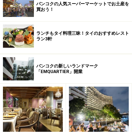
バンコクの人気スーパーマーケットでお土産を
営業時間：10：00-22：00
買おう！
サイアム・パラゴンと比べると学生の姿をよく見かける
ランチもタイ料理三昧！タイのおすすめレスト
ラン3軒
『ディスカバリー』
『サイアム・パラゴン』の隣にあるデパートは『サイア
ム・センター』。10代後半から20代半ば向けの洋服を扱
バンコクの新しいランドマーク
うショップが多いのが特徴。タイを代表するファッショ
「EMQUARTIER」開業
ン・ブランド「SODA」や「TANGO」もここに店舗を構
えています。
さらに、サイアム・センターの隣には同じ系列のデパー
ト『ディスカバリー』が並んでいます。ここはファッシ
ョンだけでなく、モダン・タイ・テイストの家具ショッ
プや、日本でも販売されておりファンも多い雑貨ブラン