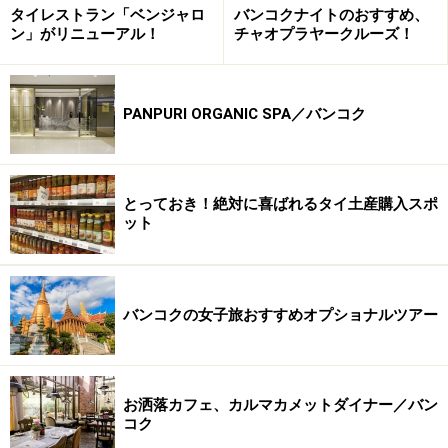
ド『プロパガンダ』、そして『Loft』（１フロアのみ。
タイレストラン「ベンジャロ
バンコクナイトのおすすめ、
雑貨中心）が入っています。ユーモアたっぷりで見てい
ン」がリニューアル！
チャオプラヤークルーズ！
るだけで笑ってしまう『プロパガンダ』の雑貨はガイド
のタイ土産の定番となっています。
PANPURI ORGANIC SPA／バンコク
＜DATA＞
■サヤーム・センター＆サヤーム・ディスカバリー・セ
ンター
とっておき！絶対に喜ばれるタイ土産購入スポ
ット
住所：2nd Fl., Siam Discovery Center, Rama 1 Rd.
Bangkok
バンコクの女子旅おすすめオプショナルツアー
Tel : 0-2658-1000
営業時間：10:00-21:00
お洒落カフェ、カルマカメットダイナー／バン
コク