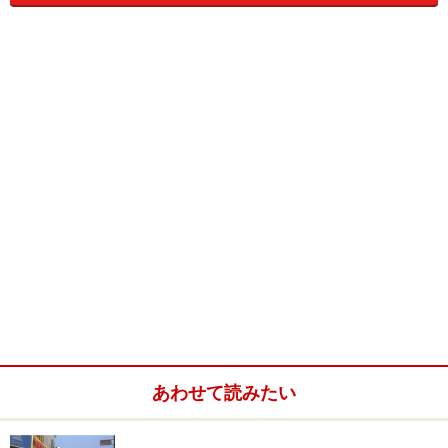
タイ全土に、中国から移住してきた中国人は多いのです
が、ビジネスの中心地でもあったバンコクにはその多く
が集まるようになります。
あわせて読みたい
今では多くの中華系タイ人は、タイ人としての教育を受