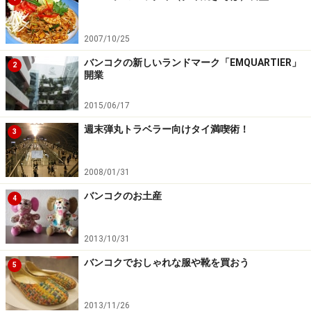
Restaurant
・住所: Wall Street Tower Building B1, 33/1-5 Surawong
2007/10/25
Road, Bangkok 10500
バンコクの新しいランドマーク「EMQUARTIER」
2
・電話番号: 02-632-7911
開業
・営業時間：11.00-14.00／18.00-22.00
2015/06/17
・定休日：なし
・アクセス：BTSサラデーン駅から徒歩５分。1番出口を
週末弾丸トラベラー向けタイ満喫術！
3
出てタニヤ通りを抜けてスリウォン通りへ。スリウォン
通りを左に曲がると、すぐ左手側にウォールストリート
2008/01/31
タワービルがあります。その地下１階。英語、中国語、
バンコクのお土産
4
日本語で書かれた青い看板が目印。
2013/10/31
次のページ
では安くて美味しい北京ダックの食べられる
店をご紹介。
バンコクでおしゃれな服や靴を買おう
5
※記事内容は執筆時点のものです。最新の内容をご確認くださ
い。
2013/11/26