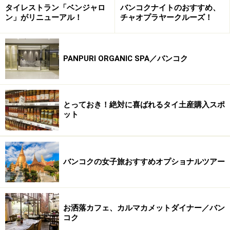
タイレストラン「ベンジャロ
バンコクナイトのおすすめ、
ン」がリニューアル！
チャオプラヤークルーズ！
PANPURI ORGANIC SPA／バンコク
とっておき！絶対に喜ばれるタイ土産購入スポ
ット
バンコクの女子旅おすすめオプショナルツアー
中でも味、量、値段、立地から総合的に判断しておすす
めしたいレストランが、BTSサラデーン駅から徒歩５
分、スリウォン通りに面した「グランドチャイナ・レス
お洒落カフェ、カルマカメットダイナー／バン
トラン」です。メニューにはアラカルトの飲茶メニュー
コク