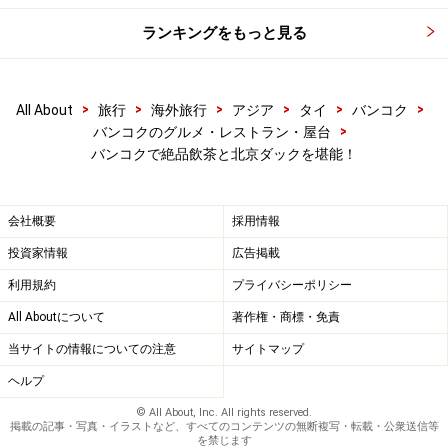
※海外を訪れる際には最新情報の入手に努め、「
外務省 海外安全
ホームページ
」を確認するなど、安全確保に十分注意を払ってく
ランキングをもっと見る
ださい。
>
>
>
>
>
>
All About
旅行
海外旅行
アジア
タイ
バンコク
次のページへ
1
/
2
>
バンコクのグルメ・レストラン・屋台
バンコクで絶品飲茶と北京ダックを堪能！
会社概要
採用情報
投資家情報
広告掲載
利用規約
プライバシーポリシー
All Aboutについて
著作権・商標・免責
当サイトの情報についての注意
サイトマップ
ヘルプ
© All About, Inc. All rights reserved.
掲載の記事・写真・イラストなど、すべてのコンテンツの無断複写・転載・公衆送信等
を禁じます