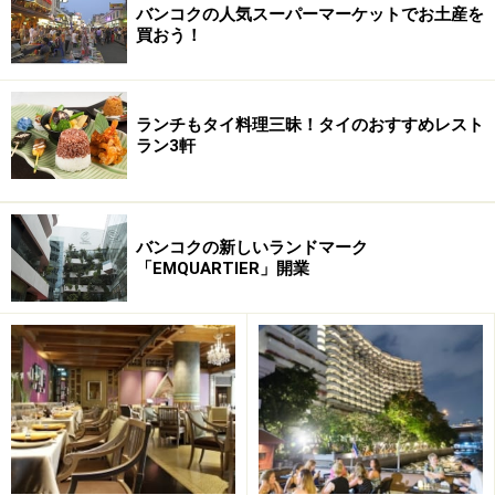
け中国語が話せないという人がほとんどです。しかし食
バンコクの人気スーパーマーケットでお土産を
買おう！
をはじめ伝統行事などは今でも中国の文化を引き継いで
いるとおり、バンコク市内のいたるところに本格的な中
華料理レストランが存在するようになったというわけで
ランチもタイ料理三昧！タイのおすすめレスト
す。
ラン3軒
まずはお手頃なランチ飲茶から挑戦
バンコクの新しいランドマーク
「EMQUARTIER」開業
地元タイ人も会社のお昼休みを利用してよく飲茶を食べに
きている
バンコクに美味しい中華料理レストランが多い理由が分
かったら、実際に食べてみましょう！ お手頃なのはやは
り飲茶ランチ。街中のレストランなら安いところで１品
25バーツ（約82円）から飲茶を楽しむことができます。