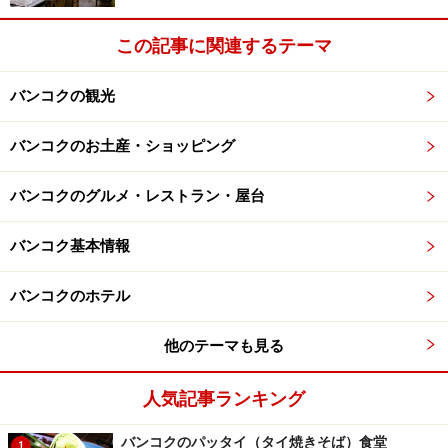
が掲載されていますが、是非試してもらいたいのは色々
な種類の飲茶が楽しめる「飲茶ビュッフェ」（平日の
この記事に関連するテーマ
み）です。16種類もの料理が出てきてなんと299バーツ
（約986円）。１品あたり18バーツ（約60円）という安
バンコクの観光
さ！ 最後にはデザートまで付いているのです。
バンコクのお土産・ショッピング
バンコクのグルメ・レストラン・屋台
グランドチャイナ・レストランの飲茶はあっさりした味付
けで飽きることなく最後まで食べられる(c)yoko sakamoto
バンコク基本情報
タイ・シルクで有名なジム・トンプソンのショップや、
以前
信じてみる？タイで占い体験！
でも紹介した占いコ
バンコクのホテル
ーナーの入っているモンティエンホテルが徒歩３分圏内
他のテーマも見る
という立地のよさも嬉しいですね。
人気記事ランキング
＜DATA＞
■店名：グランドチャイナ・レストランGrand China
バンコクのパッタイ（タイ焼きそば）食堂
1