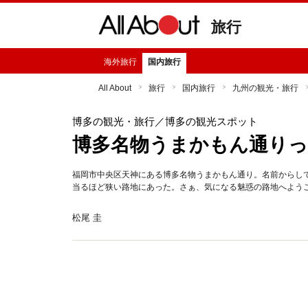
旅行
海外旅行
国内旅行
All About
旅行
国内旅行
九州の観光・旅行
博多の観光・旅行
／博多の観光スポット
博多名物うまかもん通りっ
福岡市中央区天神にある博多名物うまかもん通り。名前からし
当るほど狭い路地にあった。さぁ、気になる魅惑の路地へよう
松尾 圭