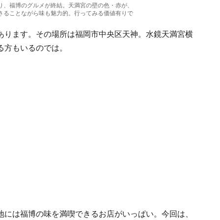
り、福博のグルメが終結。天満宮の壁の色・赤が、
さることながら味も魅力的。行ってみる価値有りで
あります。その場所は福岡市中央区天神。水鏡天満宮横
る方もいるのでは。
地には福博の味を満喫できるお店がいっぱい。今回は、