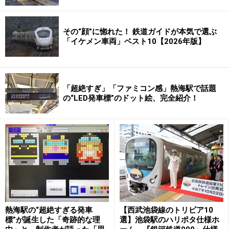
その“顔”に惚れた！ 鉄道ガイドが本気で選ぶ
「イケメン車両」ベスト10【2026年版】
「超絶すぎ」「ファミコン感」熱海駅で話題
の“LED発車標”のドット絵、完全紹介！
熱海駅の“超絶すぎる発車
【西武池袋線のトリビア10
標”が誕生した「奇跡的な理
選】池袋駅のハリポタ仕様ホ