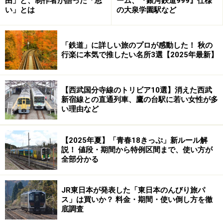
由」と、制作者が語った「思
ーム、『銀河鉄道999』仕様
い」とは
の大泉学園駅など
「鉄道」に詳しい旅のプロが感動した！ 秋の
行楽に本気で推したい名所3選【2025年最新】
【西武国分寺線のトリビア10選】消えた西武
新宿線との直通列車、鷹の台駅に若い女性が多
い理由など
【2025年夏】「青春18きっぷ」新ルール解
説！ 値段・期間から特例区間まで、使い方が
全部分かる
JR東日本が発表した「東日本のんびり旅パ
ス」は買いか？ 料金・期間・使い倒し方を徹
底調査