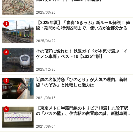
2025/03/26
【2025年夏】「青春18きっぷ」新ルール解説！ 値
2
段・期間から特例区間まで、使い方が全部分かる
2025/06/22
その“顔”に惚れた！ 鉄道ガイドが本気で選ぶ「イ
3
ケメン車両」ベスト10【2026年版】
2025/12/30
近鉄の名阪特急「ひのとり」が人気の理由。新幹
4
線「のぞみ」と比較した魅力は
2021/08/16
【東京メトロ半蔵門線のトリビア10選】九段下駅
5
の「バカの壁」、住吉駅の留置線の謎、新型車両…
2021/08/04