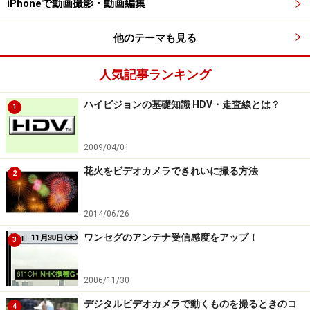
iPhoneで動画撮影・動画編集
映像を記録するために、ソニーとパナソニックが策定し
たフォーマットです。
他のテーマも見る
このフォーマットでは、ハイビジョン映像をきれいなま
ま記録するために、「
H.264/MPEG-4 AVC方式
」という
人気記事ランキング
圧縮方法が採用されています。
ハイビジョンの基礎知識 HDV・走査線とは？
1
また、ビクターの「
Everio GZ-HD7
」のTOD形式のフル
ハイビジョンデータも取り込んでの編集が可能になるな
2009/04/01
ど、ハイビジョンの編集機能が格段にアップしているの
も特徴です。
花火をビデオカメラできれいに撮る方法
2
●Blu-rayディスクのオーサリングに対応
コーレルでは、ディスクのオーサリングソフトとして
2014/06/26
「DVD MovieWriter 6」を発売していますが、このオーサ
ワンセグのアンテナ受信感度をアップ！
3
リングソフトで可能だったBlu-rayディスクやHD DVDデ
ィスクのオーサリング機能を、「Plus」にも搭載しまし
2006/11/30
た。
デジタルビデオカメラで動くものを撮るときのコ
Blu-rayディスクでは、メニューが利用できる「BDMV」
4