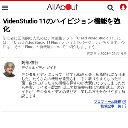
VideoStudio 11のハイビジョン機能を強
化
初心者に圧倒的な人気のビデオ編集ソフト「Ulead VideoStudio 11」に
は、「Ulead VideoStudio 11 Plus」という上位バージョンがあります。今
回は、その「Plus」の新機能についてご紹介しましょう。
更新日：
2008年01月19日
阿部 信行
デジタルビデオ ガイド
デジタルビデオによって、誰でも動画が楽しめる時代になりま
した。たくさんの機種が発売され、手に取りやすくなった半
面、自分にぴったりの機種を探すのが大変になってしまったの
も事実。ライター暦20年以上で執筆書籍数は150冊以上。のガ
イドが、デジタルビデオの選び方、楽しみ方を分かりやすく解
説します。
プロフィール詳細
執筆記事一覧