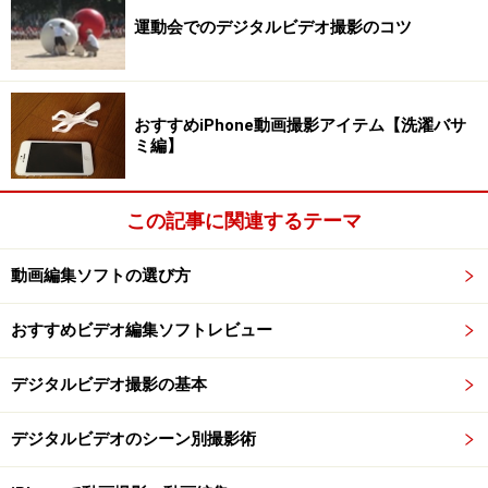
運動会でのデジタルビデオ撮影のコツ
なお、作成したAVCHDディスクは、付属のプレイヤーソ
フト「WinDVD Silver」で再生できるほか、ソニーの
PLAYSTATION3やBlu-rayレコーダ等でも再生できます。
ただし、8cmのDVDにも記録できるのですが、AVCHDカ
おすすめiPhone動画撮影アイテム【洗濯バサ
ミ編】
メラでの再生はできません。
このほか、AVCHD形式のムービーは、ディスクに書き込
むだけでなく、H.264形式の動画ファイルとして出力す
この記事に関連するテーマ
ることもできます。その際の解像度は、
「1440×1080」、「1920×1080」の２タイプに対応して
動画編集ソフトの選び方
います。
おすすめビデオ編集ソフトレビュー
▲AVCHDけいしきのまま、動画ファイルとしても出力
デジタルビデオ撮影の基本
できる
デジタルビデオのシーン別撮影術
◎
AVCHD
と
H.264
について
AVCHDというのは、8cmDVDやメモリーへハイビジョン