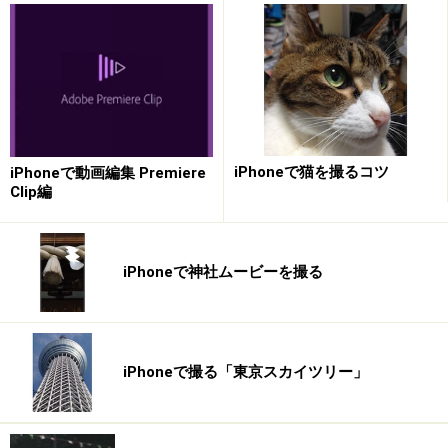
また、AVCHDディスクとして出力する際は、スマートレ
iPhoneで猫を撮るコツ
iPhoneで動画編集 Premiere
ンダリング機能が有効になります。スマートレンダリン
Clip編
グ機能というのは、通常、H.264などで出力する場合
は、映像全体をエンコード（ファイル形式の変換作業）
する必要がありますが、スマートレンダリングを利用す
iPhoneで神社ムービーを撮る
ると、映像のうち編集加工した部分だけがエンコードさ
れます。これによって、レンダリング時間を大幅に短縮
することができます。
iPhoneで撮る「東京スカイツリー」
▲作成するディスクのタイプを選択できる。AVCHDの
ほか、HD DVDやBlu-rayが選択できる。