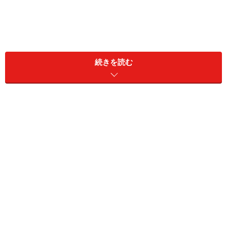
続きを読む
コーレルのビデオ編集ソフト「
Ulead VideoStudio 11
」に
ついては、当ガイドでもご紹介しています。このソフト
の機能強化版が、「
Ulead
ideoStudio 11 Plus
」（以下
「Plus」と省略）です。今回は、この「Plus」に搭載さ
れている新機能をピックアップしてみました。
これからビデオ編集ソフトを購入したいと予定している
ユーザーは、購入の参考にしてください。
●AVCHDオーサリングに対応