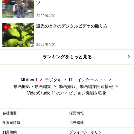
ツ
と呼ばれる形式でBD-R/RWメディアに記録できます。ま
た、HD DVDのオーサリングでも、メニュー付きのディ
2009/04/01
スクが作成できます。なお、HD DVDの場合は、HD
逆光のときのデジタルビデオの撮り方
5
DVD-Rメディアの他に、通常のDVD-RメディアにHD
DVD形式での書き込みができます。
2009/04/01
したがって、ハイビジョン形式ので映像を残す選択肢が
グッと増え、今まで以上にハイビジョン映像を楽しんで
ランキングをもっと見る
残せるようになったのではないでしょうか。
>
>
>
All About
デジタル
IT・インターネット
▲メニューの作成画面。AVCHD、Blu-ray、HD DVDと
>
>
動画撮影・動画編集
動画撮影、動画編集関連情報
も、同じ作業画面なので、違和感なくオーサリング作業
VideoStudio 11のハイビジョン機能を強化
が行える
（画面クリック）
会社概要
採用情報
●YouTubeにアップロード
投資家情報
広告掲載
YouTubeのおもしろさなどについては、当ガイドでも取
利用規約
プライバシーポリシー