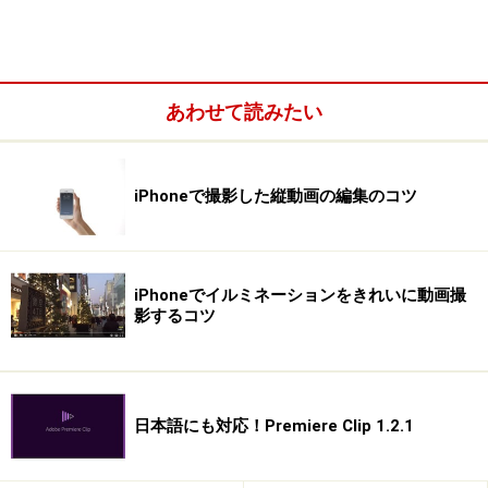
Ulead VideoStudio 11 Plusの機能強化で注目できるの
が、AVCHDへの対応が強化されたことです。Ulead
VideoStudio 11 でも、AVCHDカメラからの映像の取り込
みと、ハイビジョン解像度での編集は可能でしたが、
あわせて読みたい
AVCHDのままでの出力には対応していませんでした。
「Plus」ではこの点の機能が強化され、AVCHDのまま、
iPhoneで撮影した縦動画の編集のコツ
通常のDVDメディアに記録できるようになりました。こ
れによって、ハイビジョン映像を記録するのに、高価な
Blu-rayディスクなどを必要とせず、DVD-Rなど安価なメ
ディアを利用することができるので、手軽にH.264によ
iPhoneでイルミネーションをきれいに動画撮
影するコツ
るハイビジョン映像を残せるようになったのです。
日本語にも対応！Premiere Clip 1.2.1