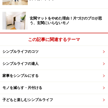
化館）
玄関マットをやめた理由！片づけのプロが思
う、玄関にいらないモノ
洋風化するとモノがどんどん増えた
こういった目新しいモノたちは、右肩上がりに増える所
この記事に関連するテーマ
得と相まって、人々の暮らしの目標であり、頑張った証
でもあったでしょう。しかし、決して広からぬ２DKがそ
シンプルライフのコツ
の舞台です。洋風化されてきたとはいえ、基本となる和
シンプルライフの達人
の生活を捨てたわけではありませんから、人々は二重に
モノを持つ羽目になりました。従来和食器だけで足りて
家事をシンプルにする
いたところに、洋食器の数々を。和食には必要のなかっ
た調理器具を。畳と布団とちゃぶ台があればこと足りた
モノを減らす・片付ける
空間に、さまざまな家具を、またたくさんのモノを収め
るために、収納家具を買い足して‥‥。
子どもと楽しむシンプルライフ