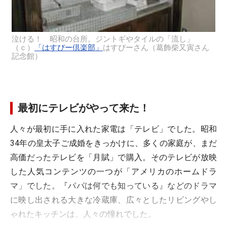
泣ける！ 昭和の台所。ジントギやタイルの「流し」
（ｃ）
「はすぴー倶楽部」
はすぴーさん（葛飾柴又寅さん
記念館）
最初にテレビがやって来た！
人々が最初に手に入れた家電は「テレビ」でした。昭和
34年の皇太子ご成婚をきっかけに、多くの家庭が、まだ
高価だったテレビを「月賦」で購入。そのテレビが放映
した人気コンテンツの一つが「アメリカのホームドラ
マ」でした。『パパは何でも知っている』などのドラマ
に映し出される大きな冷蔵庫、広々としたリビングやし
ゃれたキッチンは、人々の憧れでした。