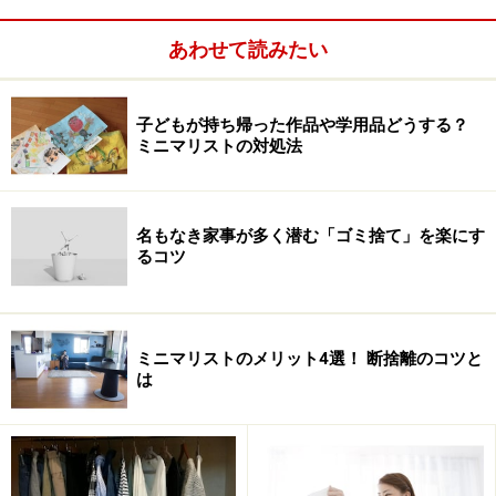
憧れの団地のキッチン。モノが増えていますね（ｃ）
「は
あわせて読みたい
すぴー倶楽部」
はすぴーさん（松戸市立博物館）
子どもが持ち帰った作品や学用品どうする？
ミニマリストの対処法
暮らしが洋風になってきた
やはり昭和30年代なかばに出現した公団の共同住宅は、
名もなき家事が多く潜む「ゴミ捨て」を楽にす
「ダイニングキッチン」という新しい概念をもたらしま
るコツ
した。寝食分離の洋風の生活様式によって、次々に新し
い家財道具や生活雑貨が家の中に入り込んできます。ダ
イニングテーブルにチェア、ベッドにソファ、トースタ
ミニマリストのメリット4選！ 断捨離のコツと
ー、ジューサー、洋食器や各種グラス、カトラリー
は
類‥‥。