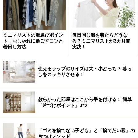
ミニマリストの服選びポイン
毎日同じ服を着たらどうな
ト！おしゃれに過ごすコツと
る？ミニマリストが3カ月間
着回し方法
実践！
使えるラップのサイズは大・小どっち？ 暮ら
しをスッキリさせる！
散らかった部屋はここから手を付ける！ 簡単
「片づけポイント」3つ
「ゴミを捨てない子ども」と「捨てたい親」の
リビングじゃなく茶の間。「和の暮らし」そのまんま。
片づけメソッド
（ｃ）
「はすぴー倶楽部」
はすぴーさん（荒川ふるさと文