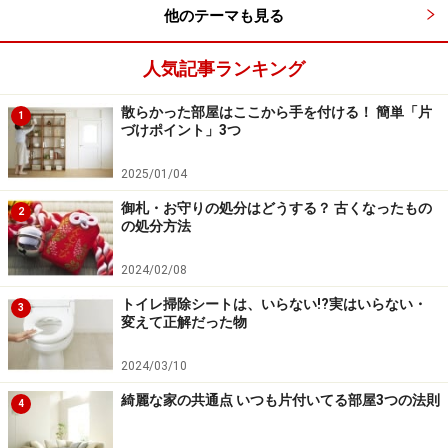
※記事内容は執筆時点のものです。最新の内容をご確認くださ
他のテーマも見る
い。
人気記事ランキング
次のページへ
1
/
2
散らかった部屋はここから手を付ける！ 簡単「片
1
づけポイント」3つ
2025/01/04
御札・お守りの処分はどうする？ 古くなったもの
2
の処分方法
2024/02/08
トイレ掃除シートは、いらない!?実はいらない・
3
変えて正解だった物
2024/03/10
綺麗な家の共通点 いつも片付いてる部屋3つの法則
4