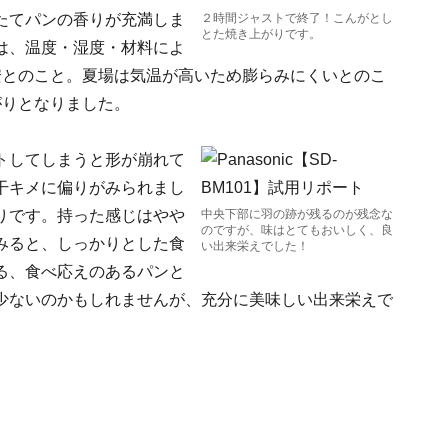
たてパンの香りが充満しま
２時間ジャストで終了！こんがとし
とた焼き上がりです。
は、温度・湿度・材料によ
目安とのこと。夏場は気温が高いため膨らみにくいとのこ
がりとなりました。
トしてしまうと形が崩れて
干キメに偏りがみられまし
りです。持った感じはやや
中央下部に羽の跡が残るのが残念な
のですが、味はとてもおいしく、良
みると、しっかりとした食
い出来栄えでした！
る、食べ応えのあるパンと
少ないのかもしれませんが、充分に美味しい出来栄えで