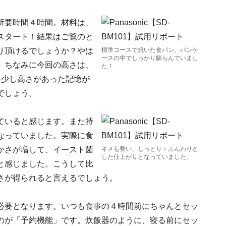
所要時間４時間。材料は、
スタート！結果はご覧のと
り頂けるでしょうか？やは
標準コースで焼いた食パン。パンケ
ースの中でしっかり膨らんでいまし
。ちなみに今回の高さは、
た！
う少し高さがあった記憶が
でしょう。
ていると感じます。また持
なっていました。実際に食
かさが増して、イースト菌
キメも整い、しっとり＋ふんわりと
した仕上がりとなっていました。
と感じました。こうして比
さが得られると言えるでしょう。
必要となります。いつも食事の４時間前にちゃんとセッ
のが「予約機能」です。炊飯器のように、寝る前にセッ