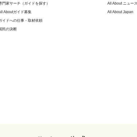
専門家サーチ（ガイドを探す）
All About ニュー
All Aboutガイド募集
All About Japan
ガイドへの仕事・取材依頼
国民の決断