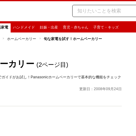
活家電
ハンドメイド
妊娠・出産
育児・赤ちゃん
子育て・キッズ
ホームベーカリー
旬な家電を試す！ホームベーカリー
ーカリー
(2ページ目)
イドがお試し！Panasonicホームベーカリーで基本的な機能をチェック
更新日：2008年09月24日