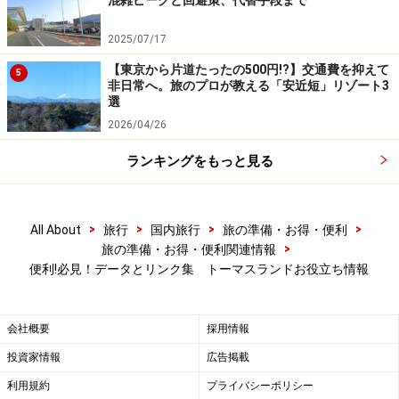
混雑ピークと回避策、代替手段まで
2025/07/17
【東京から片道たったの500円!?】交通費を抑えて
5
非日常へ。旅のプロが教える「安近短」リゾート3
選
2026/04/26
ランキングをもっと見る
>
>
>
>
All About
旅行
国内旅行
旅の準備・お得・便利
>
旅の準備・お得・便利関連情報
便利!必見！データとリンク集 トーマスランドお役立ち情報
会社概要
採用情報
投資家情報
広告掲載
利用規約
プライバシーポリシー