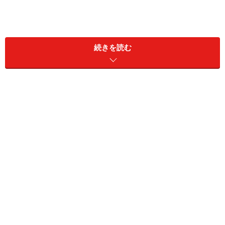
■アクセス：
続きを読む
＜電車＞富士急行線「富士急ハイランド」駅下車すぐ
※東京からは週末限定「ホリデー快速河口湖号」が便利
＜バス＞東京・新宿駅から中央高速バス「富士急ハイラ
ンド」下車
※東京駅からの所要約150分、新宿からの所要約100分
※夏休みなど、期間限定で埼玉、横浜方面からのバスも
運行
■営業時間：季節により異なるので、ホームページで確
認のこと
■入園料