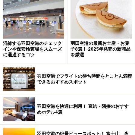
トーマスランド～お役立ちリンク集
■
トーマスランド（公式）
トーマスランドの乗り物ガイ
ドや、富士急行のトーマス列車の時刻表なども掲載
混雑する羽田空港のチェック
羽田空港の最新お土産・お菓
■
富士急ハイランド（公式）
トーマスランドがある富士
インや保安検査場をスムーズ
子8選！ 2025年発売の新商品
に通過するコツ
を厳選
急ハイランドのページ。アクセスや料金、営業時刻な
ど。メルマガ購読で割引券の発行も
■
ホテルハイランドリゾート（公式）
富士急ハイランド
羽田空港でフライトの待ち時間をとことん満喫
に隣接のホテル。トーマスルームや記事で紹介している
できるおすすめスポット
レストラン”アンジェロミオ！！”などの情報収集に
■
富士急ハイランド完全攻略法
オールアバウトデートス
羽田空港を快適に利用！ 直結・隣接のおすす
ポット（ガイド落合さん）の記事。実は絶叫マシーンや
めホテル4選
お化け屋敷が有名な富士急ハイランド。その魅力と楽し
むポイントを紹介
■
オールアバウト～テーマパーク･遊園地
毎年夏はお化け
羽田空港の絶景ビュースポット！ 富士山、夜