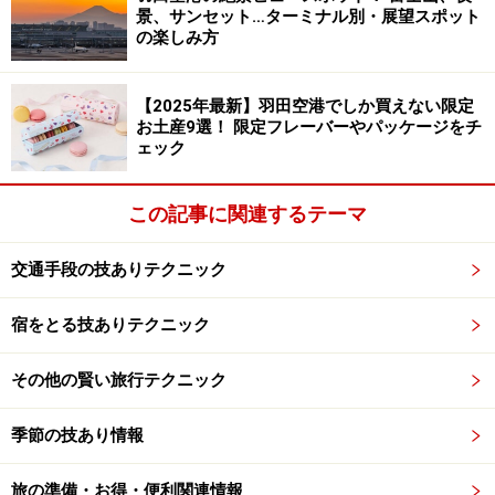
景、サンセット…ターミナル別・展望スポット
屋敷特集の記事を書かれる佐藤さん。富士急ハイランド
の楽しみ方
は常連です・・・。
【2025年最新】羽田空港でしか買えない限定
■
河口湖・西湖フリーきっぷ
関東圏からのフリーきっ
お土産9選！ 限定フレーバーやパッケージをチ
ぷ。富士急行線（鉄道）、河口湖・西湖周遊レトロバ
ェック
ス、天上山公園カチカチ山ロープウェイが乗り降り自
由。
この記事に関連するテーマ
■
ホリデー快速河口湖号
乗り換えなしで新宿（埼玉）か
らアクセスＯＫ。特急料金も不要のうれしい列車。土日
交通手段の技ありテクニック
のみ運行で本数が少ないので注意
宿をとる技ありテクニック
■
富士急行線
トーマス列車や、パノラマビューが自慢の
フジサン特急などの案内あり
その他の賢い旅行テクニック
※記事内容は執筆時点のものです。最新の内容をご確認くださ
い。
季節の技あり情報
旅の準備・お得・便利関連情報