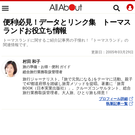
便利!必見！データとリンク集 トーマス
ランドお役立ち情報
トーマスランドに関するご紹介記事男の子憧れ！『トーマスランド』の
関連情報です。
更新日：
2005年03月29日
村田 和子
旅の準備・お得・便利 ガイド
総合旅行業務取扱管理者
旅行ジャーナリスト。｢旅で元気になる｣をテーマに活動。親子
で47都道府県を踏破し旅育メソッドを提唱。著書に「旅育
BOOK（日本実業出版社）」。クルーズコンサルタント、総合
旅行業務取扱管理者。大人旅、ひとり旅も得意！
プロフィール詳細
執筆記事一覧