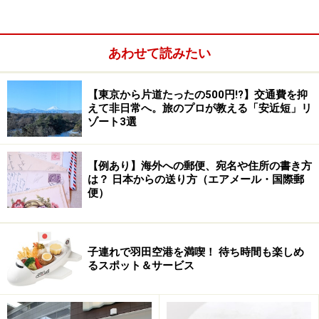
あわせて読みたい
【東京から片道たったの500円!?】交通費を抑
えて非日常へ。旅のプロが教える「安近短」リ
ゾート3選
【例あり】海外への郵便、宛名や住所の書き方
は？ 日本からの送り方（エアメール・国際郵
便）
＜大人（18才以上）＞1,200円（フリーパス 4,500円）
＜小学生・未就学児＞ 600円
（未就学児のみ発売キッズフリーパス 2,200円）
子連れで羽田空港を満喫！ 待ち時間も楽しめ
※詳細はホームページで確認のこと
るスポット＆サービス
トーマスに会いにでかけよう