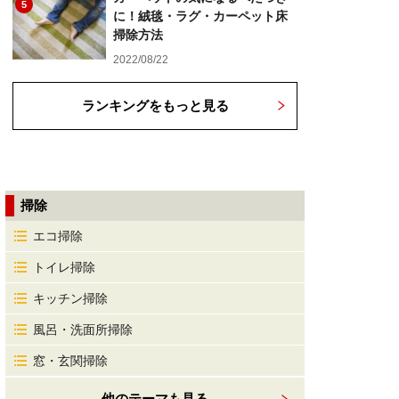
5
に！絨毯・ラグ・カーペット床
掃除方法
2022/08/22
ランキングをもっと見る
掃除
エコ掃除
トイレ掃除
キッチン掃除
風呂・洗面所掃除
窓・玄関掃除
他のテーマも見る