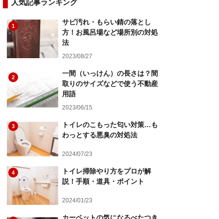
人気記事ランキング
サビ汚れ・もらい錆の落とし
1
方！お風呂場など場所別の対処
法
2023/08/27
一間（いっけん）の長さは？間
2
取りのサイズなどで使う不動産
用語
2023/06/15
トイレのこもった匂い対策…も
3
わっとする悪臭の対処法
2024/07/23
トイレ掃除やり方をプロが解
4
説！手順・道具・ポイント
2024/01/23
カーペットの気になるべたつき