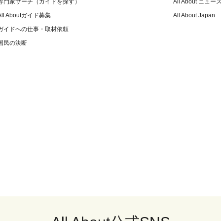
専門家サーチ（ガイドを探す）
All About ニュー
All Aboutガイド募集
All About Japan
ガイドへの仕事・取材依頼
国民の決断