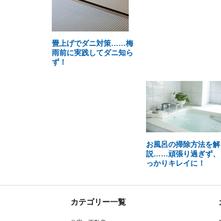
畳上げでダニ対策……梅
雨前に実践してダニ知ら
ず！
お風呂の掃除方法を解
説……頑張り過ぎず、
っかりキレイに！
カテゴリー一覧