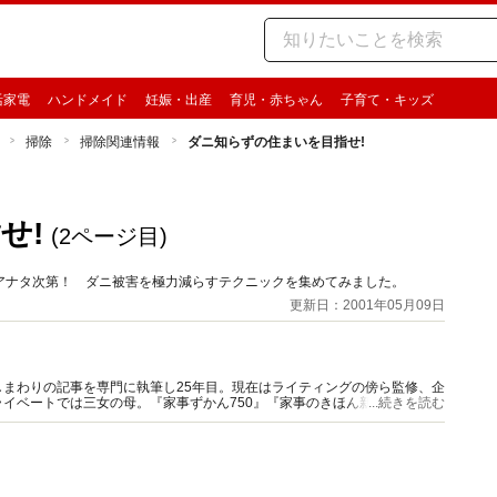
活家電
ハンドメイド
妊娠・出産
育児・赤ちゃん
子育て・キッズ
掃除
掃除関連情報
ダニ知らずの住まいを目指せ!
せ!
(2ページ目)
アナタ次第！ ダニ被害を極力減らすテクニックを集めてみました。
更新日：2001年05月09日
まわりの記事を専門に執筆し25年目。現在はライティングの傍ら監修、企
イベートでは三女の母。『家事ずかん750』『家事のきほん新事典』（共
...続きを読む
数。