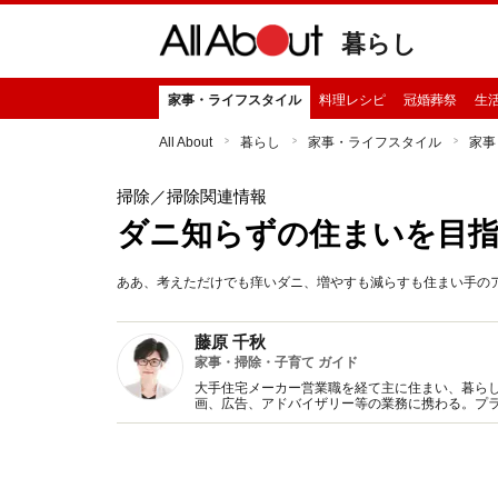
暮らし
家事・ライフスタイル
料理レシピ
冠婚葬祭
生
All About
暮らし
家事・ライフスタイル
家事
掃除
／掃除関連情報
ダニ知らずの住まいを目指
ああ、考えただけでも痒いダニ、増やすも減らすも住まい手の
藤原 千秋
家事・掃除・子育て ガイド
大手住宅メーカー営業職を経て主に住まい、暮らし
画、広告、アドバイザリー等の業務に携わる。プラ
に朝日新聞出版）など著監修書、マスコミ出演多