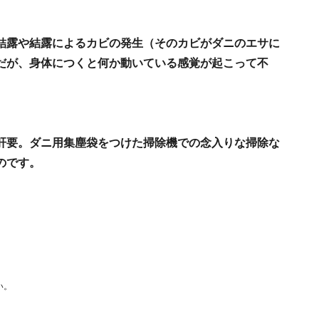
。
結露や結露によるカビの発生（そのカビがダニのエサに
だが、身体につくと何か動いている感覚が起こって不
肝要。ダニ用集塵袋をつけた掃除機での念入りな掃除な
のです。
い。