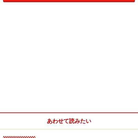
７００ｋｍ♪
あわせて読みたい
ガラス風の素材がメインですが、やさしい手書き調の色
合いのイラストや、ポップなテーブル素材もあります。