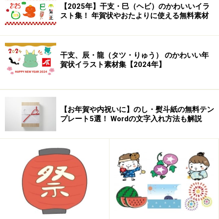
【2025年】干支・巳（ヘビ）のかわいいイラ
季節・花・星・動物・ノートなどなど。
スト集！ 年賀状やおたよりに使える無料素材
干支、辰・龍（タツ・りゅう） のかわいい年
賀状イラスト素材集【2024年】
【お年賀や内祝いに】のし・熨斗紙の無料テン
プレート5選！ Wordの文字入れ方法も解説