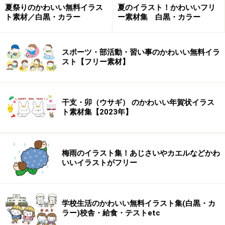
夏祭りのかわいい無料イラス
夏のイラスト！かわいいフリ
Chemical Garden
ト素材／白黒・カラー
ー素材集 白黒・カラー
実験器具やベンゼン環などをモチーフにした壁紙・アイ
コンなどを配布している化学専門素材屋さん。実験のＧ
スポーツ・部活動・習い事のかわいい無料イラ
スト【フリー素材】
ＩＦアニメも。かなりユニーク！
干支・卯（ウサギ） のかわいい年賀状イラス
ト素材集【2023年】
A Trial Product's 素材置き場
梅雨のイラスト集！あじさいやカエルなどかわ
いいイラストがフリー
ドット絵ミニアイコン中心の素材集。シンプルなアイコ
ン・パソコン・可愛い動物・コミック調の女の子などな
ど、モチーフは様々。細部の描きこみにこだわりを感じ
学校生活のかわいい無料イラスト集(白黒・カ
ラー)校舎・給食・テストetc
ます。ポップ＆シックな色使いです。