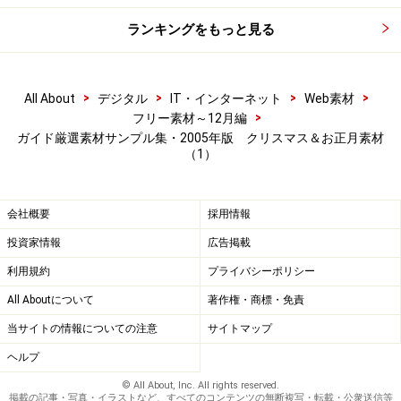
ランキングをもっと見る
あとりえいっすん
ちんまり、キュートな動物のドット絵素材がメインで
>
>
>
>
All About
デジタル
IT・インターネット
Web素材
>
す。動物たちが並んでいるカウンタ素材もおすすめ。
フリー素材～12月編
ガイド厳選素材サンプル集・2005年版 クリスマス＆お正月素材
FLASHによる絵本も可愛い！
（1）
会社概要
採用情報
投資家情報
広告掲載
利用規約
プライバシーポリシー
All Aboutについて
著作権・商標・免責
当サイトの情報についての注意
サイトマップ
ヘルプ
© All About, Inc. All rights reserved.
掲載の記事・写真・イラストなど、すべてのコンテンツの無断複写・転載・公衆送信等