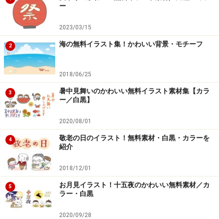
13-Thirteen
ー
翼・羽根・ジュエリー・インテリア・月・ガラスなどの
2023/03/15
綺麗系のクリップアートが中心。神秘的な雰囲気のある
海の無料イラスト集！かわいい背景・モチーフ
2
和風作品もおすすめ。
2018/06/25
暑中見舞いのかわいい無料イラスト素材集【カラ
3
ー／白黒】
2020/08/01
敬老の日のイラスト！無料素材・白黒・カラーを
4
紹介
2018/12/01
お月見イラスト！十五夜のかわいい無料素材／カ
5
ラー・白黒
2020/09/28