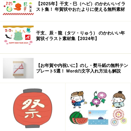
Macintosh:Mac OS 8.6以上／Mac OS X 10.1
【2025年】干支・巳（ヘビ）のかわいいイラ
スト集！ 年賀状やおたよりに使える無料素材
以上
※ 画像を使用するには、JPEGファイルを開
くことのできるアプリケーションソフトが
干支、辰・龍（タツ・りゅう） のかわいい年
必要です。
賀状イラスト素材集【2024年】
※付属のHTMLファイルで画像を一覧する場
合、Windows、Macintosh共にInternet
Explorer 5以上、またはそれに準じるWebブ
【お年賀や内祝いに】のし・熨斗紙の無料テン
ラウザが必要です。
プレート5選！ Wordの文字入れ方法も解説
この「
フォトバイブル
」に収録されているのは
640×480
ピクセルサイズのデータのみ
です。もっと大きいサイズ
の画像データが欲しい場合、
2950×2094サイズ
ならば、
ＣＤ－ＲＯＭ版の”本家”「
素材辞典
」を別に購入
するの
がコスト的にベター。
4156×2950サイズ
と
5870×4167サ
イズ
のデータは、
単品
で
sozaijiten imagesダウンロード
サービス
から購入できます。