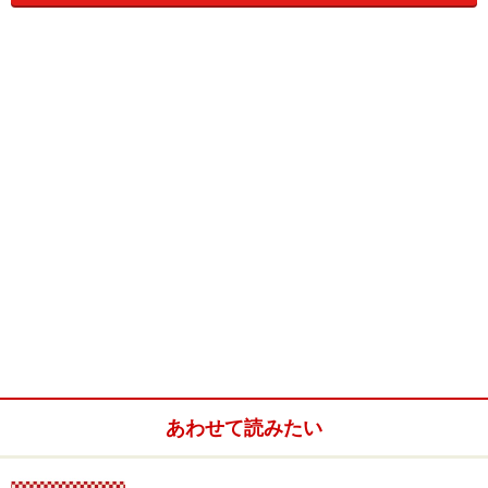
メージ
」「
ライフスタイル
」など幅広いジャンルを網
羅。プロユースからビジネスユースまであらゆるシーン
でご利用いただけます。
4枚組のCD-ROM
には、それぞれ
に検索用のHTMLファイルを収録。テーマごとにわかり
やすく整理されていますから、欲しい素材をすぐに見つ
けだすことができます。
製品仕様
メディア
ハイブリッドCD-ROM ４枚組
標準価格
標準価格 8,400円 （本体価格 8,000円）
データ形式
640×480pixel 72dpi JPEGフルカラー
収録点数
20,000点（Disc1～4 各5,000点）
あわせて読みたい
対応機種
Windows:Windows98／Me／NT4.0／2000／
XP