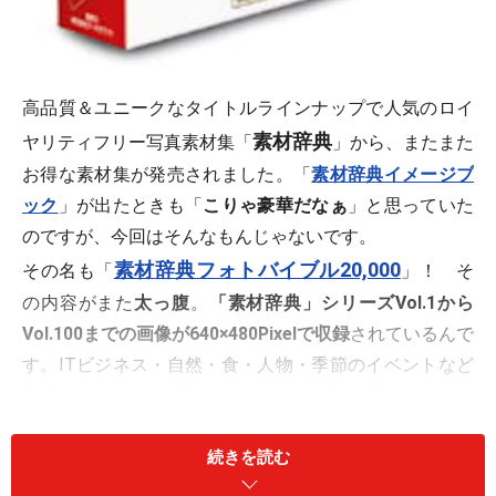
高品質＆ユニークなタイトルラインナップで人気のロイ
素材辞典
ヤリティフリー写真素材集「
」から、またまた
お得な素材集が発売されました。「
素材辞典イメージブ
ック
」が出たときも「
こりゃ豪華だなぁ
」と思っていた
のですが、今回はそんなもんじゃないです。
素材辞典フォトバイブル20,000
その名も「
」！ そ
の内容がまた
太っ腹
。
「素材辞典」シリーズVol.1から
Vol.100までの画像が640×480Pixelで収録
されているんで
す。ITビジネス・自然・食・人物・季節のイベントなど
多彩なテーマで、選べる、使える
20,000点
が、なんと
8400円（本体価格8000円）
！
「
自然
」「
テクスチャー
続きを読む
」「
人物
」「
花・植物
」「
動
物
」「
オブジェクト
」「
食
」「
歳事
」「
IT ・ビジネスイ