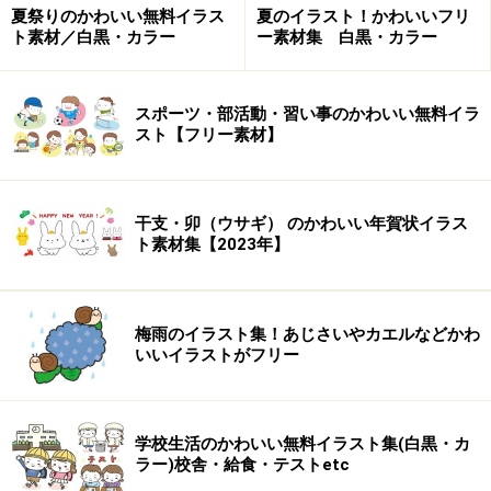
必要な画像サイズ、素材の枚数と購入金額を検討してか
夏祭りのかわいい無料イラス
夏のイラスト！かわいいフリ
ト素材／白黒・カラー
ー素材集 白黒・カラー
ら、「
素地辞典フォトバイブル
」「
素材辞典
」
「
sozaijiten images
」を組み合わせて購入すると良いで
すね。
スポーツ・部活動・習い事のかわいい無料イラ
スト【フリー素材】
綺麗！ユニーク！マニアック♪
製品添付の小冊子
「
ご利用マニュアル
」を参考に、目に
留まった写真をピックアップしてみました。
写真データ
干支・卯（ウサギ） のかわいい年賀状イラス
のクオリティの高さ
と、
一般個人には扱いにくいモチー
ト素材集【2023年】
フの豊富さ
が、「素材辞典」シリーズの魅力なんじゃな
いかと私個人的には考えているのですが。
Vol12 〈蝶編〉かなり貴重！
梅雨のイラスト集！あじさいやカエルなどかわ
いいイラストがフリー
Vol21 〈宇宙・惑星編〉さすがにこんな写真は撮りたく
ても…。写真提供はNASA！
学校生活のかわいい無料イラスト集(白黒・カ
ラー)校舎・給食・テストetc
Vol.27 〈メカ・歯車編〉 時計かな？