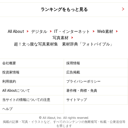
「いいお顔」の写真で年末年始を飾ろう 「づら道楽
ランキングをもっと見る
２」で素材を自作！
どこかに飛んでいきたくなる写真素材集 素材辞典・
青空のある風景編
>
>
>
>
All About
デジタル
IT・インターネット
Web素材
>
写真素材
ちょっぴりハッピーになれる写真素材集 素材辞典・
超！太っ腹な写真素材集 素材辞典「フォトバイブル」
ハートフルギフト編
「sozaijiten.com」サービス開始 写真素材をダウンロ
会社概要
採用情報
ード購入
投資家情報
広告掲載
市販のロイヤリティフリー素材を使ってみる(2) 著作
権フリー写真素材・素材辞典
利用規約
プライバシーポリシー
All Aboutについて
著作権・商標・免責
※記事内容は執筆時点のものです。最新の内容をご確認くださ
当サイトの情報についての注意
サイトマップ
い。
※OSやアプリ、ソフトのバージョンによっては画面表示、操作方
ヘルプ
法が異なる可能性があります。
© All About, Inc. All rights reserved.
掲載の記事・写真・イラストなど、すべてのコンテンツの無断複写・転載・公衆送信等
を禁じます