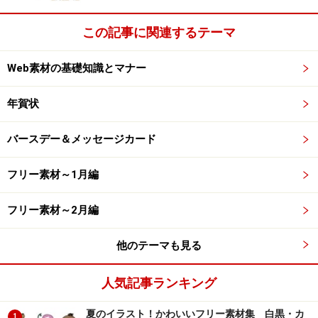
この記事に関連するテーマ
Vol.43 〈老人・福祉編〉 撮影の難しいモチーフのひとつ
ではないでしょうか。
Web素材の基礎知識とマナー
Vol.57 〈金融・通貨編〉 これもある意味、「撮影したく
年賀状
てもできないモチーフ」？
バースデー＆メッセージカード
Vol.72 〈イルカ・クジラ・ペンギン-海の動物編〉 らぶ
フリー素材～1月編
りー♪
フリー素材～2月編
Vol.89 〈クラフトファミリー-ゆかいな家族編〉 可愛い
人形家族のハートフルな世界です。ほのぼの。
他のテーマも見る
Vol.98 〈アフリカの野生動物編〉 ライオンのあっかん
人気記事ランキング
べ？
夏のイラスト！かわいいフリー素材集 白黒・カ
1