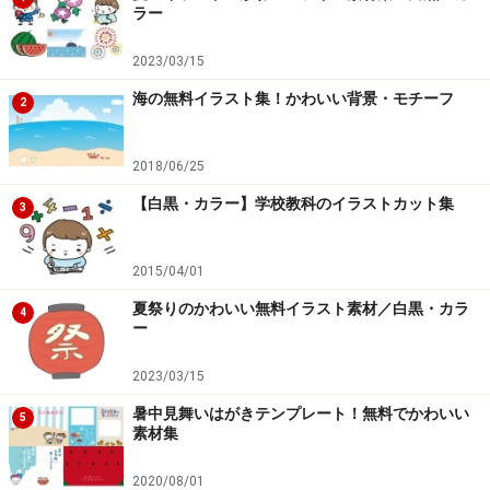
ラー
「素材辞典フォトバイブル」についてのお問合せ
2023/03/15
先
海の無料イラスト集！かわいい背景・モチーフ
株式会社データクラフト
2
札幌市北区北7条西1丁目1-2 SE山京ビル
TEL.011-707-8335 FAX.011-707-7790
2018/06/25
ユーザーサポート：
support@datacraft.co.jp
【白黒・カラー】学校教科のイラストカット集
3
ホームページ：
http://www.sozaijiten.com/
製品詳細ページ：
2015/04/01
http://www.sozaijiten.com/products/photobible/
夏祭りのかわいい無料イラスト素材／白黒・カラ
4
関連ガイド記事
ー
「素材辞典」お徳用パッケージ 素材辞典イメージ
2023/03/15
ブック
暑中見舞いはがきテンプレート！無料でかわいい
5
素材集
サウンド素材でデジタルコンテンツを盛り上げる！
音・辞典
2020/08/01