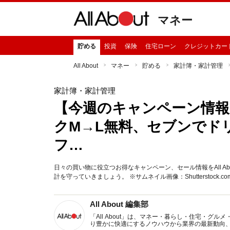
マネー
貯める
投資
保険
住宅ローン
クレジットカー
All About
マネー
貯める
家計簿・家計管理
家計簿・家計管理
【今週のキャンペーン情報
クM→L無料、セブンでド
フ…
日々の買い物に役立つお得なキャンペーン、セール情報をAll A
計を守っていきましょう。 ※サムネイル画像：Shutterstock.
All About 編集部
「All About」は、マネー・暮らし・住宅・
り豊かに快適にするノウハウから業界の最新動向