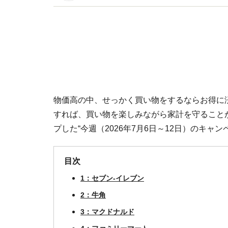
イトです。
物価高の中、せっかく買い物をするならお得に
すれば、買い物を楽しみながら家計を守ることがで
プした“今週（2026年7月6日～12日）のキャ
目次
1：セブン-イレブン
2：牛角
3：マクドナルド