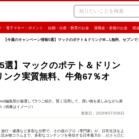
ド・電子マネー・ポイント
結婚・出産・教育のお金
退職金・老後のお金
税
【今週のキャンペーン情報5選】マックのポテト＆ドリンクM→L無料、セブンで
5選】マックのポテト＆ドリン
リンク実質無料、牛角67％オ
bout編集部が厳選して5つご紹介。賢く活用して、買い物を楽しみながら家
com（画像はイメージ）
更新日：2026年07月06日
グルメ・旅行・健康など多彩な分野で、その道のプロ（専門家）が、日常生活をよ
、読み物コラムまで、多彩なコンテンツを発信する日本最大級の総合情報サ
...続きを読む