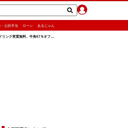
金・公的手当
ローン
あるじゃん
ドリンク実質無料、牛角67％オフ…