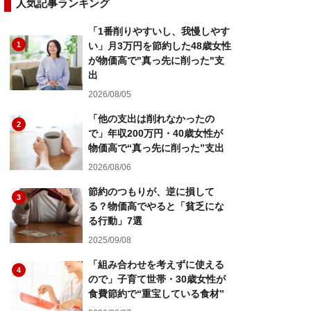
人気記事ランキング
「1番削りやすいし、我慢しやす
1
い」月3万円を節約した48歳女性
が物価高で"真っ先に削った"支
出
2026/08/05
「他の支出は削れなかったの
2
で」年収200万円・40歳女性が
物価高で“真っ先に削った”支出
2026/08/06
節約のつもりが、逆に損して
3
る？物価高でやると「貧乏にな
る行動」7選
2025/09/08
「組み合わせを考えずに使える
4
ので」子育て世帯・30歳女性が
食費節約で“重宝している食材”