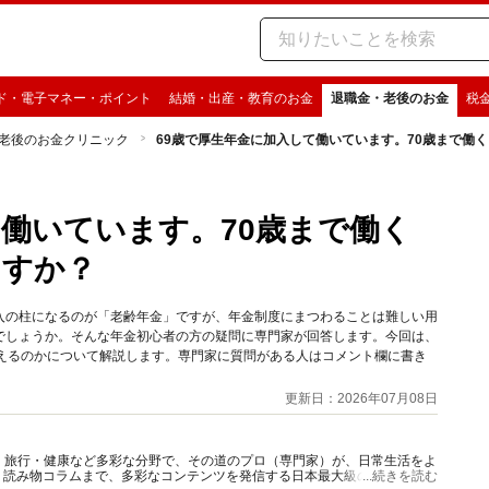
ド・電子マネー・ポイント
結婚・出産・教育のお金
退職金・老後のお金
税
老後のお金クリニック
69歳で厚生年金に加入して働いています。70歳まで働
て働いています。70歳まで働く
ますか？
入の柱になるのが「老齢年金」ですが、年金制度にまつわることは難しい用
でしょうか。そんな年金初心者の方の疑問に専門家が回答します。今回は、
増えるのかについて解説します。専門家に質問がある人はコメント欄に書き
更新日：2026年07月08日
グルメ・旅行・健康など多彩な分野で、その道のプロ（専門家）が、日常生活をよ
、読み物コラムまで、多彩なコンテンツを発信する日本最大級の総合情報サ
...続きを読む