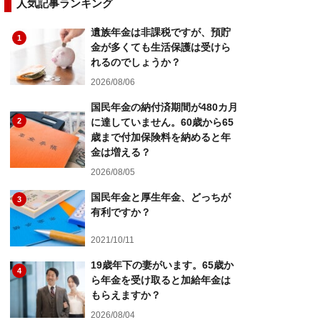
人気記事ランキング
遺族年金は非課税ですが、預貯
1
金が多くても生活保護は受けら
れるのでしょうか？
2026/08/06
国民年金の納付済期間が480カ月
2
に達していません。60歳から65
歳まで付加保険料を納めると年
金は増える？
2026/08/05
国民年金と厚生年金、どっちが
3
有利ですか？
2021/10/11
19歳年下の妻がいます。65歳か
4
ら年金を受け取ると加給年金は
もらえますか？
2026/08/04