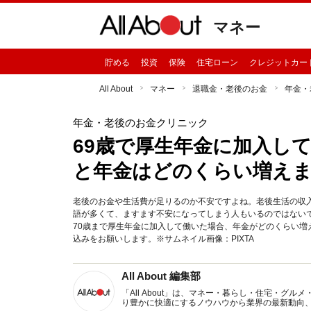
マネー
貯める
投資
保険
住宅ローン
クレジットカー
All About
マネー
退職金・老後のお金
年金・
年金・老後のお金クリニック
69歳で厚生年金に加入し
と年金はどのくらい増え
老後のお金や生活費が足りるのか不安ですよね。老後生活の収
語が多くて、ますます不安になってしまう人もいるのではない
70歳まで厚生年金に加入して働いた場合、年金がどのくらい
込みをお願いします。※サムネイル画像：PIXTA
All About 編集部
「All About」は、マネー・暮らし・住宅・
り豊かに快適にするノウハウから業界の最新動向