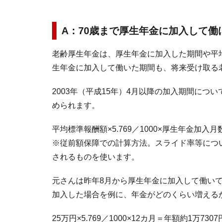
A：70歳まで厚生年金に加入して
老齢厚生年金は、厚生年金に加入した期間や平
生年金に加入して働いた期間も、将来受け取る
2003年（平成15年）4月以降の加入期間に
められます。
平均標準報酬額×5.769／1000×厚生年金加入月
※従前額保障での計算方法。スライド率等につい
されるものを使います。
元さんは昨年8月から厚生年金に加入して働いて
加入した場合を例に、年金がどのくらい増える
25万円×5.769／1000×12カ月＝年額約1万7307