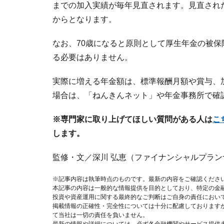
までの加入実績が毎年見直されます。見直された
からとなります。
なお、70歳になると原則として厚生年金の被
る必要はありません。
実際に増える年金額は、標準報酬月額や賞与、
場合は、「ねんきんネット」や年金事務所で確
※専門家に取り上げてほしい質問がある人は
こ
します。
監修・文／深川 弘恵（ファイナンシャルプラン
※記事内容は執筆時点のものです。最新の内容をご確認くださ
本記事の内容は一般的な情報提供を目的としており、特定の金
投資や資産運用に関する最終的なご判断はご自身の責任におい
掲載情報の正確性・完全性については十分に配慮しております
て当社は一切の責任を負いません。
最新の情報や詳細については、必ず各金融機関やサービス提供