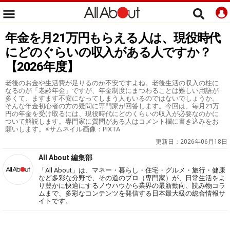
年金を月21万円もらえる人は、現役時代
にどのぐらいの収入がある人ですか？
【2026年度】
老後のお金や生活費が足りるのか不安ですよね。老後生活の収入の柱に
なるのが「老齢年金」ですが、年金制度にまつわることは難しい用語が
多くて、ますます不安になってしまう人もいるのではないでしょうか。
そんな年金初心者の方の疑問に専門家が回答します。今回は、毎月21万
円の年金を受け取るには、現役時代にどのくらいの収入が必要なのかに
ついて解説します。専門家に質問がある人はコメント欄に書き込みをお
願いします。※サムネイル画像：PIXTA
更新日：
2026年06月18日
All About 編集部
「All About」は、マネー・暮らし・住宅・グルメ・旅行・健康
など多彩な分野で、その道のプロ（専門家）が、日常生活をよ
り豊かに快適にするノウハウから業界の最新動向、読み物コラ
ムまで、多彩なコンテンツを発信する日本最大級の総合情報サ
イトです。