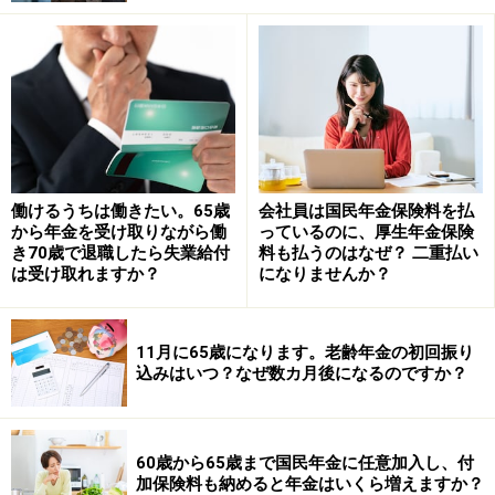
平均標準報酬額×5.769／1000×480カ月（加入期間）＝
167万2704円（年間の老齢厚生年金受給額）
平均標準報酬額＝167万2704円／（5.769／1000×480）
≒60万4056円
平均標準報酬月額を年収に換算します。
60万4056円×12カ月≒724万8672円（年収）
働けるうちは働きたい。65歳
会社員は国民年金保険料を払
から年金を受け取りながら働
っているのに、厚生年金保険
したがって、毎月21万円の年金を受け取るために必要な
き70歳で退職したら失業給付
料も払うのはなぜ？ 二重払い
生涯平均年収の目安は724万8672円（月額およそ60万
は受け取れますか？
になりませんか？
4056円）となります。
また、要件を満たす配偶者がいると、配偶者が65歳にな
11月に65歳になります。老齢年金の初回振り
込みはいつ？なぜ数カ月後になるのですか？
るまで配偶者加給年金額が老齢厚生年金に上乗せされま
す。
※現在の制度をもとにした計算で、将来の年金額を保証
60歳から65歳まで国民年金に任意加入し、付
加保険料も納めると年金はいくら増えますか？
するものではありません。