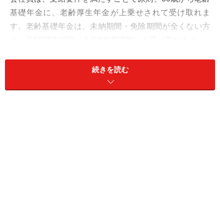
基礎年金に、老齢厚生年金が上乗せされて受け取れま
す。老齢基礎年金は、未納期間・免除期間が全くない方
は、月額7万608円（令和8年度満額）が受け取れます。
老齢厚生年金の受給額は、現役世代の収入金額（給与な
続きを読む
ど）と厚生年金加入期間によって、次の計算式で計算さ
れます。
（1）平成15年3月までは、平均標準報酬月額×7.5／
1000×平成15年3月までの加入期間
（2）平成15年4月以降は、平均標準報酬額×5.769／
1000×平成15年4月以後の加入期間（※）
※従前額保障での計算方法。スライド率等については省
略。乗率は昭和21年4月2日生まれ以降の人の新乗率を使
用