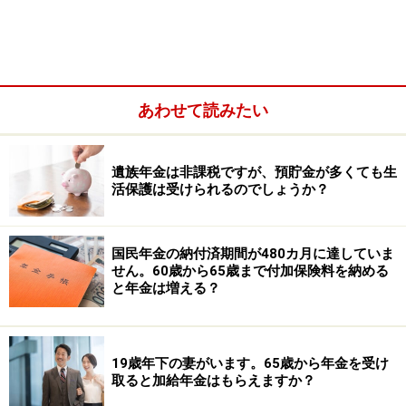
では、将来毎月21万円の年金を受け取れる会社員の現役
時代の年収について計算してみます。
前提条件は、平成15年4月以後に40年間厚生年金に加
入、40年間の年収は一定でボーナスは含まれるとしま
あわせて読みたい
す。したがって老齢厚生年金額は、先ほどの（2）の計
算式を使って算出します。
遺族年金は非課税ですが、預貯金が多くても生
老齢基礎年金は令和8年度で満額の月額7万608円を受給
活保護は受けられるのでしょうか？
できると仮定します。この条件で考えると、将来、毎月
21万円の年金を受け取るためには、老齢厚生年金は月額
国民年金の納付済期間が480カ月に達していま
13万9392円（21万円－7万608円）受け取る必要があり
せん。60歳から65歳まで付加保険料を納める
ます。
と年金は増える？
老齢厚生年金を月額13万9392円（年額167万2704円）受
け取るための年収を以下の計算式で計算します。
19歳年下の妻がいます。65歳から年金を受け
取ると加給年金はもらえますか？
●計算式