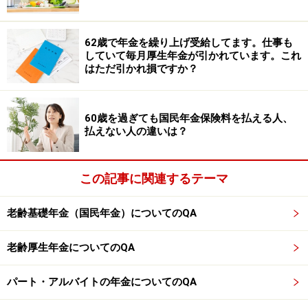
※経過的加算は考慮していません。
※年収と年金は額面で計算しています。
62歳で年金を繰り上げ受給してます。仕事も
していて毎月厚生年金が引かれています。これ
※専門家に取り上げてほしい質問がある人は
こちらから
はただ引かれ損ですか？
応募するか、コメント欄への書き込みをお願いします。
監修・文／深川 弘恵（ファイナンシャルプランナー）
60歳を過ぎても国民年金保険料を払える人、
払えない人の違いは？
※記事内容は執筆時点のものです。最新の内容をご確認くださ
い。
この記事に関連するテーマ
本記事の内容は一般的な情報提供を目的としており、特定の金融
商品や投資行動を推奨するものではありません。
投資や資産運用に関する最終的なご判断はご自身の責任において
老齢基礎年金（国民年金）についてのQA
行ってください。
掲載情報の正確性・完全性については十分に配慮しております
が、その内容を保証するものではなく、これに基づく損失・損害
老齢厚生年金についてのQA
などについて当社は一切の責任を負いません。
最新の情報や詳細については、必ず各金融機関やサービス提供者
の公式情報をご確認ください。
パート・アルバイトの年金についてのQA