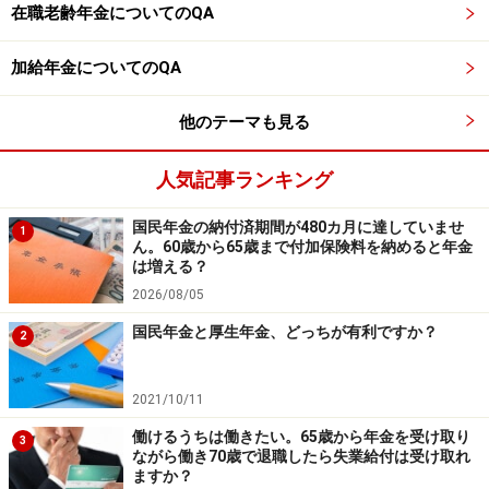
【編集部からのお知らせ】
在職老齢年金についてのQA
・「家計」について、
アンケート（2026/8/31まで）
を実施
中です！
加給年金についてのQA
※抽選で20名にAmazonギフト券1000円分プレゼント
※謝礼付きの限定アンケートやモニター企画に参加が可能に
なります
他のテーマも見る
人気記事ランキング
国民年金の納付済期間が480カ月に達していませ
1
ん。60歳から65歳まで付加保険料を納めると年金
は増える？
2026/08/05
国民年金と厚生年金、どっちが有利ですか？
2
2021/10/11
働けるうちは働きたい。65歳から年金を受け取り
3
ながら働き70歳で退職したら失業給付は受け取れ
ますか？