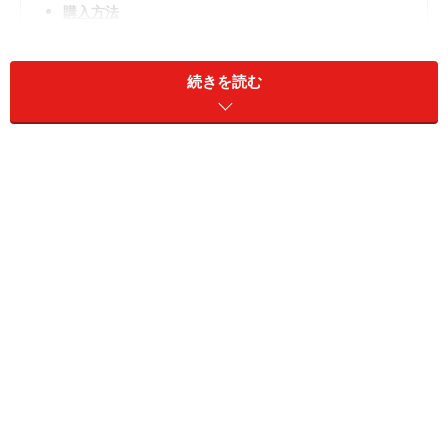
購入方法
透け感と上品カラーが夏映えするデザイン
続きを読む
内ポケット付き（※画像：DEAN & DELUCA）
バッグの持ち手にはライトグレーを合わせ、涼やかな中
にも上品さが漂う絶妙な配色。素材はポリエステルメッ
シュ（PVCコーティング）で、軽やかな透け感が見た目
の涼しさを演出します。