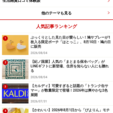
生活雑貨口コミ体験談
Amazonで生活雑貨をチェック！
他のテーマも見る
楽天市場で生活雑貨をチェック！
人気記事ランキング
ぷっくりとした見た目が愛らしい！鳩サブレーが1
1
枚入る限定ポーチ「はとっこ」、8月10日・鳩の日
に販売
2026/08/04
【紀ノ国屋】人気の「まとまる保冷バッグ」が
2
LINEギフトに新登場、住所を知らない人にも贈れ
る
2026/08/04
【カルディ】可愛すぎると話題の「トランク缶サ
3
マー」が数量限定で登場！2026年は爽やかな2色
展開
2026/07/31
【かわいい】2026年8月1日から「ぴよりん」モチ
4