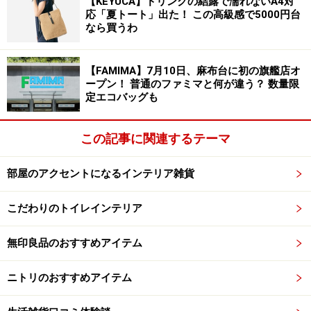
【KEYUCA】ドリンクの結露で濡れないA4対
販売開始：
2026年6月16日（火）※楽天市場のみ6月22日
応「夏トート」出た！ この高級感で5000円台
（月）～
なら買うわ
発売時間：
公式オンラインストアは9時～／店舗：各店
舗営業開始時間～
【FAMIMA】7月10日、麻布台に初の旗艦店オ
取扱店舗：
マーケット店舗・カフェ店舗・公式オンライ
ープン！ 普通のファミマと何が違う？ 数量限
定エコバッグも
ンストア・ECモール公式ストア（and ST／楽天市場）
購入制限：
店頭での購入は、1家族（1組）につき各サイ
この記事に関連するテーマ
ズ5枚まで（※予約・取り置き不可。数量限定・なくなり
次第終了）
部屋のアクセントになるインテリア雑貨
注意事項：
公式オンラインストア
で確認
こだわりのトイレインテリア
※記事内容は執筆時点のものです。最新の内容をご確認くださ
い。
無印良品のおすすめアイテム
ニトリのおすすめアイテム
【編集部おすすめの購入サイト】