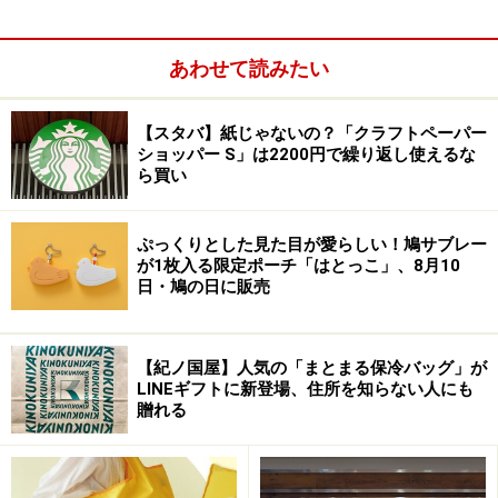
あわせて読みたい
【スタバ】紙じゃないの？「クラフトペーパー
スマートフォンや鍵などの小物をまとめる内ポケットも
ショッパー S」は2200円で繰り返し使えるな
ら買い
完備し、デザイン性と実用性を両立しています。シンプ
ルなワンピースやリネンコーデにも映えるデザインなの
で、大人世代のお出かけシーンにもぴったりの一品。
ぷっくりとした見た目が愛らしい！鳩サブレー
が1枚入る限定ポーチ「はとっこ」、8月10
日・鳩の日に販売
2サイズ展開で使い方いろいろ
【紀ノ国屋】人気の「まとまる保冷バッグ」が
LINEギフトに新登場、住所を知らない人にも
贈れる
Sサイズは、ちょっとしたお出かけに最適（※画像：DEAN &
DELUCA）
「S」と「L」の2サイズ展開です。コンパクトなSサイズ