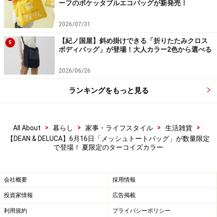
ーフのポケッタブルエコバッグが新発売！
2026/07/31
【紀ノ国屋】斜め掛けできる「折りたたみクロス
5
ボディバッグ」が登場！大人カラー2色から選べる
2026/06/26
ランキングをもっと見る
>
>
>
>
All About
暮らし
家事・ライフスタイル
生活雑貨
【DEAN & DELUCA】6月16日「メッシュトートバッグ」が数量限定
で登場！ 夏限定のターコイズカラー
会社概要
採用情報
投資家情報
広告掲載
利用規約
プライバシーポリシー