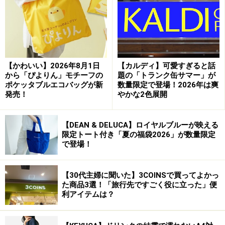
（幅39×高さ21.3×マチ17.7cm／税込3300円）は、折りた
たみ傘やウォーターボトルがしっかり収まるマチの広さ
が魅力。ショッピングのサブバッグや、ちょっとしたお
出かけに重宝します。
【かわいい】2026年8月1日
【カルディ】可愛すぎると話
Lサイズ（幅50×高さ35×マチ13.5cm／税込4400円）は大
から「ぴよりん」モチーフの
題の「トランク缶サマー」が
容量設計で、ロング＆ショートのダブルハンドル仕様。
ポケッタブルエコバッグが新
数量限定で登場！2026年は爽
発売！
やかな2色展開
肩掛けでも手持ちでも使えるので、海やプール、バーベ
キューなど夏のレジャーシーンにも活躍します。数量限
定のため、気になる方はお早めに。
【DEAN & DELUCA】ロイヤルブルーが映える
限定トート付き「夏の福袋2026」が数量限定
で登場！
サイズ比較。左がSサイズ、右がLサイズ（※画像：DEAN &
【30代主婦に聞いた】3COINSで買ってよかっ
DELUCA）
た商品3選！「旅行先ですごく役に立った」便
利アイテムは？
購入方法