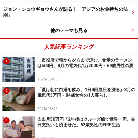
構成しています
ジョン・シュウギョウさんが語る！「アジアのお金持ちの法
※エピソードは投稿者の当時のものです。現在とはサー
則」
ビスや金額などの情報が異なることがございます
他のテーマも見る
※投稿エピソードのため、内容の正確性を保証するもの
ではございません
人気記事ランキング
※記事内容は執筆時点のものです。最新の内容をご確認くださ
「市役所で朝から夕方まで涼む。食堂のラーメン
1
い。
は500円」8月の電気代1万2000円・69歳男性の夏
本記事の内容は一般的な情報提供を目的としており、特定の金融
商品や投資行動を推奨するものではありません。
2026/08/03
投資や資産運用に関する最終的なご判断はご自身の責任において
行ってください。
「夏は朝に白湯を飲み、1日4回血圧を測る」8月の
掲載情報の正確性・完全性については十分に配慮しております
2
電気代3万円・84歳女性の1人暮らし
が、その内容を保証するものではなく、これに基づく損失・損害
などについて当社は一切の責任を負いません。
最新の情報や詳細については、必ず各金融機関やサービス提供者
2026/08/05
の公式情報をご確認ください。
支出月50万円「2年後はクルーズ船で世界一周。先
3
日支払いも済ませた」62歳男性のFIRE生活
【編集部からのお知らせ】
・「家計」について、
アンケート（2026/8/31まで）
を実施