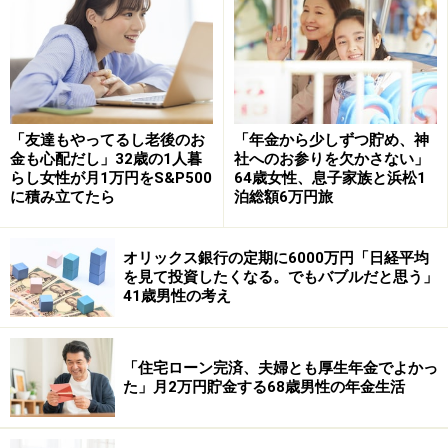
「同じ収入なのに、奨学金のない妹がうら
やましい」
返済中に最も印象に残っている出来事として、「就職し
「友達もやってるし老後のお
「年金から少しずつ貯め、神
て半年後に返済がスタートしたが、返済が開始すること
金も心配だし」32歳の1人暮
社へのお参りを欠かさない」
を失念したまま生活費等の計算をしていたため、その月
らし女性が月1万円をS&P500
64歳女性、息子家族と浜松1
に積み立てたら
泊総額6万円旅
の給与分からは支出できなかった」とほわいともかさ
ん。結果的には「就職してからの半年間で貯めた貯蓄
で、返済額1万5000円を賄うことができたため、返済が
オリックス銀行の定期に6000万円「日経平均
を見て投資したくなる。でもバブルだと思う」
滞ることはなかったが、余裕を持って準備したり、より
41歳男性の考え
計画的にお金を使ったりしなければいけないと実感し
た」と続けます。
「住宅ローン完済、夫婦とも厚生年金でよかっ
奨学金を借りてよかったかという問いには「どちらとも
た」月2万円貯金する68歳男性の年金生活
いえない」と回答。「奨学金がなければ4年間大学に通
い続けることは難しかったと思うので、借りてよかった