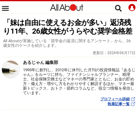
「妹は自由に使えるお金が多い」返済残
り11年、26歳女性がうらやむ奨学金格差
All Aboutが実施している「奨学金の返済に関するアンケート」から、26
歳女性のケースを紹介します。
更新日：
2026年06月17日
あるじゃん 編集部
1995年に創刊し、2012年に休刊した月刊の投資情報誌『あるじ
ゃん』をルーツに持ち、ファイナンシャルプランナー、税理
士、社会保険労務士などマネーの専門家とともに、お金の貯め
方・備え方・増やし方をわかりやすく解説するほか、マネー最
新トピックス、おトク・節約コラムなど、役立つ情報を発信し
ています。
プロフィール詳細
執筆記事一覧