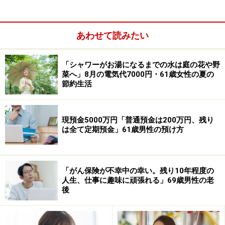
人暮らしをする必要があって借りた。奨学金がないと、
学費や生活が困難な状況だったので借りたが、できるこ
となら借りたくないという気持ちだった」とほわいとも
あわせて読みたい
かさん。返済は生活に「まあまあ影響している」と回
答。「給与を返済に充てることにより、希望する金額の
「シャワーがお湯になるまでの水は庭の花や野
貯金ができず、大きい出費がある時に困る」と話しま
菜へ」8月の電気代7000円・61歳女性の夏の
節約生活
す。
現預金5000万円「普通預金は200万円、残り
は全て定期預金」61歳男性の預け方
「がん保険が不幸中の幸い。残り10年程度の
人生、仕事に趣味に頑張れる」69歳男性の老
後