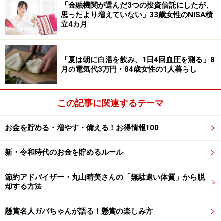
「金融機関が選んだ3つの投資信託にしたが、
と思います。その反面、仲よくしている友人や自身の妹
思ったより増えていない」33歳女性のNISA積
は、学生時代に奨学金を借りていなかったため、同じく
立4カ月
らいの収入であっても返済がない分、自由に使えるお金
が多い。それを見ると少しうらやましくなります」と語
「夏は朝に白湯を飲み、1日4回血圧を測る」8
ります。
月の電気代3万円・84歳女性の1人暮らし
返済経験を通じて「将来家庭を持つのであれば、自分の
子どもには奨学金を借りなくてもよい状況を作ってあげ
この記事に関連するテーマ
たいと感じるようになった」と話されていました。
お金を貯める・増やす・備える！お得情報100
奨学金の返済に関するエピソードを募集中
です
新・令和時代のお金を貯めるルール
奨学金の借入・返済にまつわるエピソードをお寄せくだ
節約アドバイザー・丸山晴美さんの「無駄遣い体質」から脱
却する方法
さい。投稿は
こちら
から
ーーーーーーーーーーーーーーーー
懸賞名人ガバちゃんが語る！懸賞の楽しみ方
※本文中のコメントは、投稿内容をもとに読みやすく再