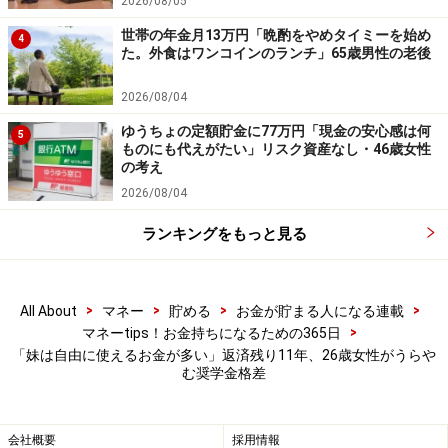
2026/08/05
中です！
※抽選で20名にAmazonギフト券1000円分プレゼント
世帯の年金月13万円「晩酌をやめタイミーを始め
4
※謝礼付きの限定アンケートやモニター企画に参加が可能に
た。外食はワンコインのランチ」65歳男性の老後
なります
2026/08/04
ゆうちょの定額貯金に77万円「現金の安心感は何
5
ものにも代えがたい」リスク資産なし・46歳女性
の考え
2026/08/04
ランキングをもっと見る
>
>
>
>
All About
マネー
貯める
お金が貯まる人になる連載
>
マネーtips！お金持ちになるための365日
「妹は自由に使えるお金が多い」返済残り11年、26歳女性がうらや
む奨学金格差
会社概要
採用情報