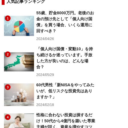
人気記事ランキング
55歳、貯金8000万円。老後のお
1
金の預け先として「個人向け国
債」を買う場合、いくら運用に
回すべき？
2024/04/26
「個人向け国債・変動10」を持
2
ち続けるか迷っています。手放
した方が良いのは、どんな場
合？
2024/05/29
60代男性「新NISAをやってみた
3
いが、低リスクな投資先はあり
ますか？」
2024/02/18
性格に合わない投資は損するだ
4
け！50代から4億円を築いた専業
主婦が説く、資産を増やすコツ