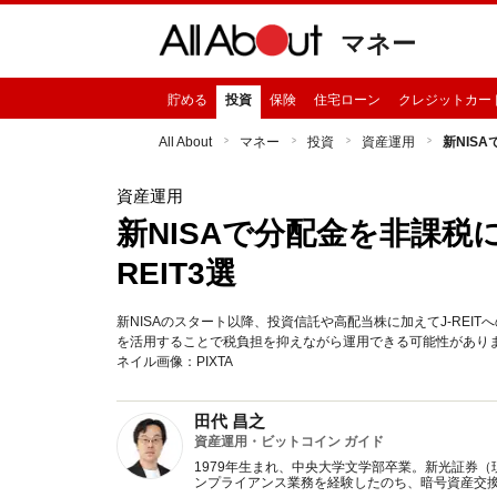
マネー
貯める
投資
保険
住宅ローン
クレジットカー
All About
マネー
投資
資産運用
新NIS
資産運用
新NISAで分配金を非課税
REIT3選
新NISAのスタート以降、投資信託や高配当株に加えてJ-REIT
を活用することで税負担を抑えながら運用できる可能性がありま
ネイル画像：PIXTA
田代 昌之
資産運用・ビットコイン ガイド
1979年生まれ、中央大学文学部卒業。新光証券
ンプライアンス業務を経験したのち、暗号資産交換