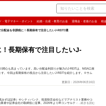
ド・電子マネー・ポイント
結婚・出産・教育のお金
退職金・老後のお金
税
Aで分配金を非課税に！長期保有で注目したいJ-REIT3選
に！長期保有で注目したいJ-
への関心も高まっています。高い分配金利回りが魅力のJ-REITは、NISA口座
す。今回は長期保有の視点から注目したいJ-REITを紹介します。※サム
更新日：2026年06月16日
（現みずほ証券）やシティバンク、投資助言会社などでアナリスト業務やコ
業者や証券会社の取締役に従事。2026年よりIRコンサルティングを手掛
...続きを読む