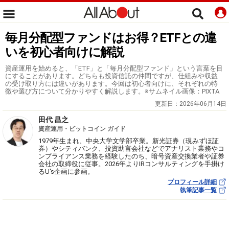
毎月分配型ファンドはお得？ETFとの違
いを初心者向けに解説
資産運用を始めると、「ETF」と「毎月分配型ファンド」という言葉を目
にすることがあります。どちらも投資信託の仲間ですが、仕組みや収益
の受け取り方には違いがあります。今回は初心者向けに、それぞれの特
徴や選び方について分かりやすく解説します。※サムネイル画像：PIXTA
更新日：
2026年06月14日
田代 昌之
資産運用・ビットコイン ガイド
1979年生まれ、中央大学文学部卒業。新光証券（現みずほ証
券）やシティバンク、投資助言会社などでアナリスト業務やコ
ンプライアンス業務を経験したのち、暗号資産交換業者や証券
会社の取締役に従事。2026年よりIRコンサルティングを手掛け
るU's企画に参画。
プロフィール詳細
執筆記事一覧