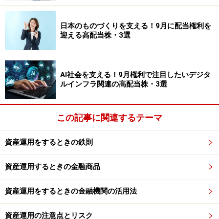
ろん、どちらがよい悪いという話ではありません。
日本のものづくりを支える！9月に配当権利を
大切なのは、自分が投資によって何を実現したいのかで
迎える高配当株・3選
す。老後資金づくりなのか、毎月の収入補完なのかによ
って選ぶ商品は変わります。まずは商品名や利回りだけ
ではなく、どのような資産に投資しているのかを確認す
AI社会を支える！9月権利で注目したいデジタ
ることから始めてみましょう。
ルインフラ関連の高配当株・3選
※記事内容は執筆時点のものです。最新の内容をご確認くださ
この記事に関連するテーマ
い。
本記事の内容は一般的な情報提供を目的としており、特定の金融
商品や投資行動を推奨するものではありません。
資産運用をするときの鉄則
投資や資産運用に関する最終的なご判断はご自身の責任において
行ってください。
掲載情報の正確性・完全性については十分に配慮しております
資産運用するときの金融商品
が、その内容を保証するものではなく、これに基づく損失・損害
などについて当社は一切の責任を負いません。
最新の情報や詳細については、必ず各金融機関やサービス提供者
資産運用をするときの金融機関の活用法
の公式情報をご確認ください。
資産運用の注意点とリスク