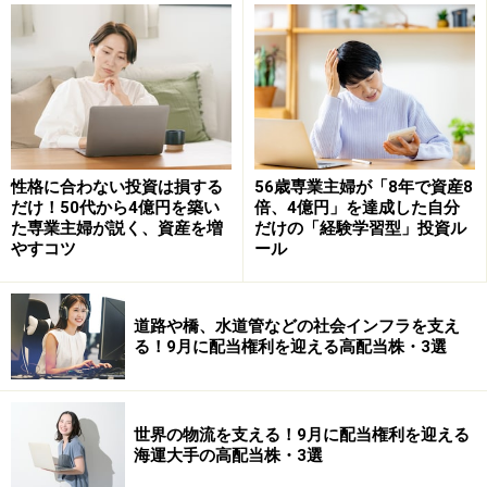
毎月分配型ファンドは、その名の通り毎月分配金を受け
取ることができる商品です。株式や債券、REIT（不動産
投資信託）などに投資し、その運用成果の一部を分配し
ます。
毎月収入が入ることから、退職後の資産運用や定期収入
性格に合わない投資は損する
56歳専業主婦が「8年で資産8
を重視する投資家に利用されることがあります。ただ
だけ！50代から4億円を築い
倍、4億円」を達成した自分
し、分配金の金額だけを見るのではなく、基準価額や運
た専業主婦が説く、資産を増
だけの「経験学習型」投資ル
やすコツ
ール
用実績も確認することが大切です。
投資では「いくら受け取ったか」だけでなく、「資産全
道路や橋、水道管などの社会インフラを支え
体がどう増減したか」を見る視点も重要になります。
る！9月に配当権利を迎える高配当株・3選
初心者は何を重視するべき？
世界の物流を支える！9月に配当権利を迎える
資産形成を重視するならETF、定期的な収入を重視する
海運大手の高配当株・3選
なら毎月分配型ファンドという考え方があります。もち