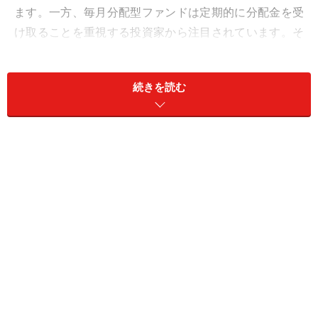
ます。一方、毎月分配型ファンドは定期的に分配金を受
け取ることを重視する投資家から注目されています。そ
のため、同じ投資信託でも利用目的が異なります。
続きを読む
ETFは資産形成向きの商品
ETFは、日経平均やTOPIX（東証株価指数）、S&P500な
どの株価指数に連動する商品が中心です。例えば
S&P500連動型ETFを購入すると、米国の主要企業500社
へまとめて投資しているのと同じような効果が期待でき
ます。
また、運用コストが比較的低い商品も多く、長期投資と
の相性がよいとされています。新NISA（少額投資非課税
制度）の普及によって、