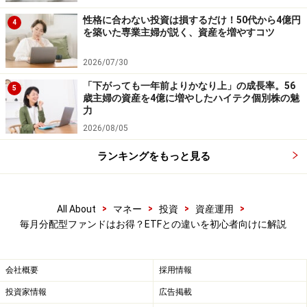
性格に合わない投資は損するだけ！50代から4億円
4
を築いた専業主婦が説く、資産を増やすコツ
2026/07/30
「下がっても一年前よりかなり上」の成長率。56
5
歳主婦の資産を4億に増やしたハイテク個別株の魅
力
2026/08/05
ランキングをもっと見る
>
>
>
>
All About
マネー
投資
資産運用
毎月分配型ファンドはお得？ETFとの違いを初心者向けに解説
会社概要
採用情報
投資家情報
広告掲載