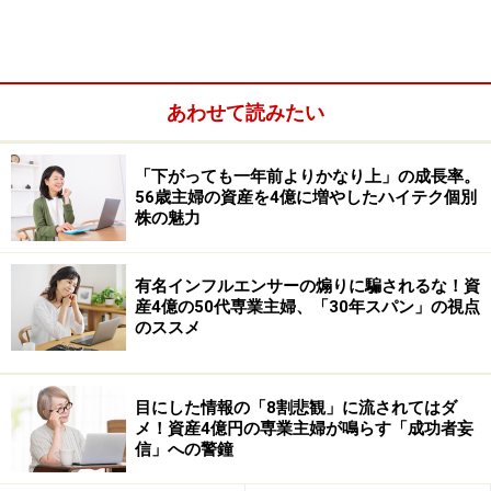
あわせて読みたい
「下がっても一年前よりかなり上」の成長率。
56歳主婦の資産を4億に増やしたハイテク個別
株の魅力
全世界株
有名インフルエンサーの煽りに騙されるな！資
米国株
産4億の50代専業主婦、「30年スパン」の視点
のススメ
へ投資するETFや投資信託を利用する人も増えていま
す。つまり「将来に向けて資産を育てたい」という人に
目にした情報の「8割悲観」に流されてはダ
利用されることが多い商品です。
メ！資産4億円の専業主婦が鳴らす「成功者妄
信」への警鐘
毎月分配型ファンドは定期収入を重視