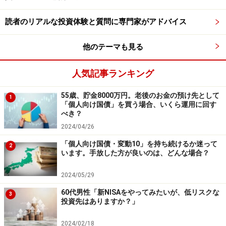
【編集部おすすめの購入サイト】
読者のリアルな投資体験と質問に専門家がアドバイス
Amazonで資産運用の書籍をチェック！
他のテーマも見る
楽天市場で資産運用関連の書籍をチェック！
人気記事ランキング
55歳、貯金8000万円。老後のお金の預け先として
1
【編集部からのお知らせ】
「個人向け国債」を買う場合、いくら運用に回す
・「家計」について、
アンケート（2026/8/31まで）
を実施
べき？
中です！
2024/04/26
※抽選で20名にAmazonギフト券1000円分プレゼント
※謝礼付きの限定アンケートやモニター企画に参加が可能に
「個人向け国債・変動10」を持ち続けるか迷って
2
なります
います。手放した方が良いのは、どんな場合？
2024/05/29
60代男性「新NISAをやってみたいが、低リスクな
3
投資先はありますか？」
2024/02/18