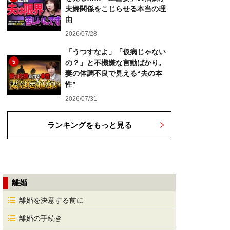
夫婦関係をこじらせる本当の理
由
2026/07/28
「うつすなよ」「仮病じゃない
5
の？」と不機嫌な言動ばかり。
妻の体調不良で見える“夫の本
性”
2026/07/31
ランキングをもっと見る
離婚
離婚を決意する前に
離婚の手続き