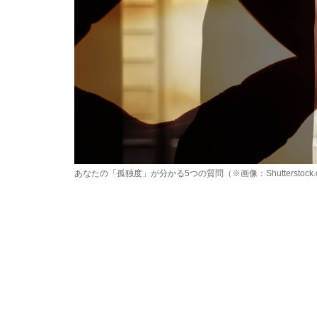
あなたの「孤独度」が分かる5つの質問（※画像：Shutterstock.