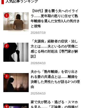
人気記事ランキング
【50代】妻を襲う夫へのイライ
1
ラ……更年期の怒りに任せて熟
年離婚を選んだ女性3人の気付き
と後悔
2026/07/19
「夫源病」経験者の症状・治し
2
方とは……夫といるのが苦痛に
感じる時の対処法【専門家が解
説】
2026/04/10
夫から「熟年離婚」を切り出さ
3
れる妻の共通点とは……離婚を
決断した男性たちが語る2つの理
由
2025/04/10
家で夫が黙る・逃げる・スマホ
4
を見る……「正論妻」の指摘が