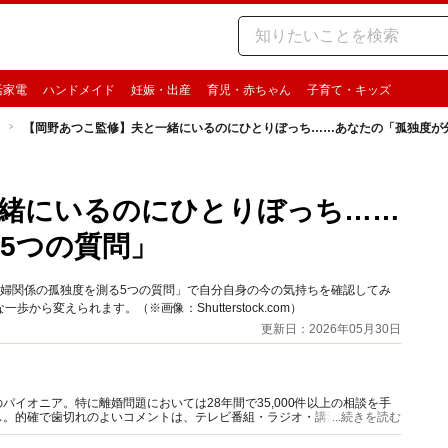
活家電
ハンドメイド
妊娠・出産
育児・赤ちゃん
子育て・キッズ
【岡野あつこ監修】夫と一緒にいるのにひとりぼっち……あなたの「孤独度が
緒にいるのにひとりぼっち……
5つの質問」
夫婦関係の孤独度を測る5つの質問」で自分自身の今の気持ちを確認してみ
ら変えられます。（※画像：Shutterstock.com）
更新日：2026年05月30日
イオニア。特に離婚問題においては28年間で35,000件以上の相談を手
ス。的確で歯切れのよいコメントは、テレビ番組・ラジオ・講演などでも、
...続きを読む
ー養成講座を開講中。