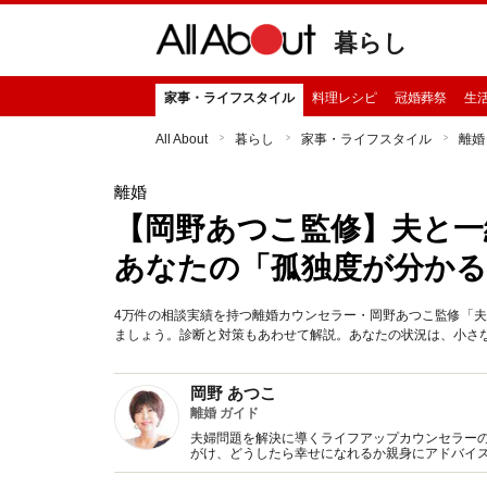
暮らし
家事・ライフスタイル
料理レシピ
冠婚葬祭
生
All About
暮らし
家事・ライフスタイル
離婚
離婚
【岡野あつこ監修】夫と一
あなたの「孤独度が分かる
4万件の相談実績を持つ離婚カウンセラー・岡野あつこ監修「
ましょう。診断と対策もあわせて解説。あなたの状況は、小さな一歩か
岡野 あつこ
離婚 ガイド
夫婦問題を解決に導くライフアップカウンセラーのパ
がけ、どうしたら幸せになれるか親身にアドバイ
多くの人の共感を得ている。元祖･離婚カウンセラ