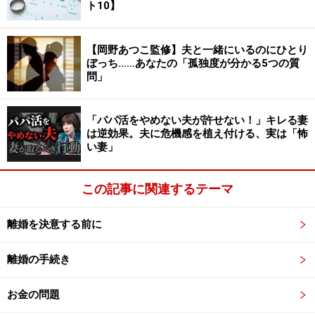
ト10】
世代の女性から本当によく聞く言葉です。
もちろん、人生の価値は異性からどう見られるかだけで
【岡野あつこ監修】夫と一緒にいるのにひとり
ぼっち……あなたの「孤独度が分かる5つの質
はありませんが、「女性として扱われない」「存在に関
問」
心を持たれない」「異性として意識されない」状態が長
く続くと、自信を失ってしまうことがあります。
「パパ活をやめない夫が許せない！」キレる妻
は逆効果。夫に危機感を植え付ける、実は「怖
熟年離婚したら急にモテはじめるという話ではありませ
い妻」
ん。大切なのは、「私はまだ人生を楽しんでいい」と思
えることです。美容室に行ったり、好きな服を着たり、
この記事に関連するテーマ
新しい趣味をはじめたりといった自由な行動が女性とし
ての輝きを取り戻してくれることもあります。
離婚を決意する前に
熟年離婚で取り戻せるもの3:未来への希望
離婚の手続き
夫婦関係が苦しいと、「このまま一生これが続くのか
お金の問題
な」という絶望感に襲われることがあります。