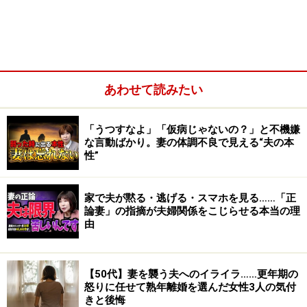
あわせて読みたい
熟年離婚のリスク1:経済的な不安
「うつすなよ」「仮病じゃないの？」と不機嫌
熟年離婚のリスク2:孤独感
な言動ばかり。妻の体調不良で見える“夫の本
性”
大切なのは「自分が幸せになれるか」
【動画】熟年離婚を迷ったら。自分を試す究極の問い！
家で夫が黙る・逃げる・スマホを見る……「正
論妻」の指摘が夫婦関係をこじらせる本当の理
由
熟年離婚で取り戻せるもの1：「私」という
存在
【50代】妻を襲う夫へのイライラ……更年期の
結婚すると、女性はたくさんの役割を背負います。妻、
怒りに任せて熟年離婚を選んだ女性3人の気付
母、嫁……気付けば自分のことはいつも後回しになってし
きと後悔