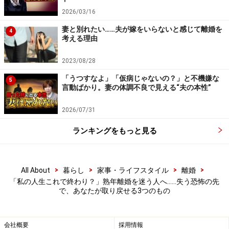
「年金分割は？」「財産分与は？」「離婚後の仕事
2026/03/16
は？」「離婚後の住まいは？」などと、数字で見える化
妻と別れたい……夫が嫁をいらないと感じて離婚を
4
しておくと、お金の不安はずいぶん小さくなります。離
考える理由
婚をしても、しなくても、自分自身の経済力は必要で
2023/08/28
す。お金の準備は、人生の選択肢を増やしてくれるもの
「うつすなよ」「仮病じゃないの？」と不機嫌な
だからです。
5
言動ばかり。妻の体調不良で見える“夫の本性”
2026/07/31
ランキングをもっと見る
>
>
>
>
All About
暮らし
家事・ライフスタイル
離婚
「私の人生これで終わり？」熟年離婚を迷う人へ……失う恐怖の先
で、あなたが取り戻せる3つのもの
会社概要
採用情報