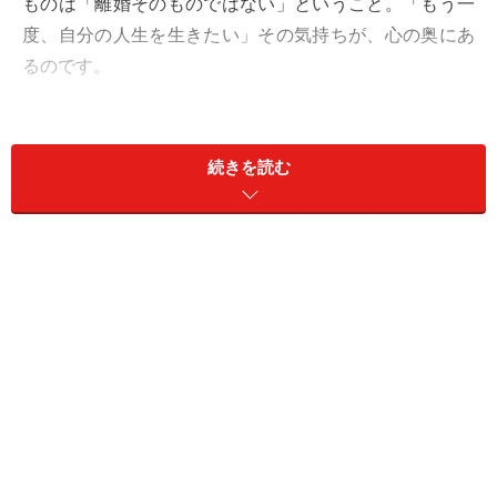
ものは「離婚そのものではない」ということ。「もう一
度、自分の人生を生きたい」その気持ちが、心の奥にあ
るのです。
今回は、熟年離婚によって「取り戻せるもの3つ」と、
知っておきたい「リスク2つ」について考えてみましょ
続きを読む
う。
目次
熟年離婚で取り戻せるもの1：「私」という存在
熟年離婚で取り戻せるもの2:女性としての自信
熟年離婚で取り戻せるもの3:未来への希望