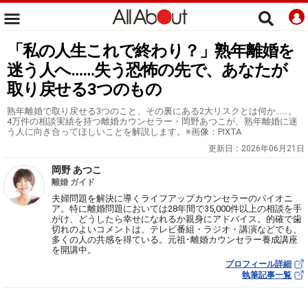
「私の人生これで終わり？」熟年離婚を
迷う人へ……失う恐怖の先で、あなたが
取り戻せる3つのもの
熟年離婚で取り戻せる3つのこと、その裏にある2大リスクとは何か……。
4万件の相談実績を持つ離婚カウンセラー・岡野あつこが、熟年離婚に迷
う人に向き合ってほしいことを解説します。※画像：PIXTA
更新日：
2026年06月21日
岡野 あつこ
離婚 ガイド
夫婦問題を解決に導くライフアップカウンセラーのパイオニ
ア。特に離婚問題においては28年間で35,000件以上の相談を手
がけ、どうしたら幸せになれるか親身にアドバイス。的確で歯
切れのよいコメントは、テレビ番組・ラジオ・講演などでも、
多くの人の共感を得ている。元祖･離婚カウンセラー養成講座
を開講中。
プロフィール詳細
執筆記事一覧