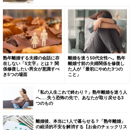
まっています。「私は何が好きだったんだろう」「本当
は何をしたかったんだろう」などと、むなしく感じる人
も少なくありません。
実際、子育てを終えた50代のAさんは、ある晩ふと鏡で
自分の顔を見たとき「私はずっと誰かのために生きてき
た」と思ったといいます。その後、熟年離婚を決断した
Aさんは、ずっと憧れていた絵画教室に通うことができ
熟年離婚する夫婦の会話に存
離婚を迷う50代女性へ。熟年
在しない「5文字」とは？ 関
離婚寸前の夫婦関係を修復し
た今、「久しぶりに“私”に戻れた気がした」と話してい
係修復したい男女が意識すべ
た人が「最初にやめた3つの
ました。
き5つの場面
こと」
熟年離婚で取り戻せるものの1つは、「妻」ではなく
「私の人生これで終わり？」熟年離婚を迷う人
「私」という存在なのです。
へ……失う恐怖の先で、あなたが取り戻せる3
つのもの
熟年離婚で取り戻せるもの2:女性としての
自信
離婚後、本当に1人で暮らせる？「熟年離婚」
の経済的不安を解消する【お金のチェックリス
「もう女として見られていない気がする」――これは熟年