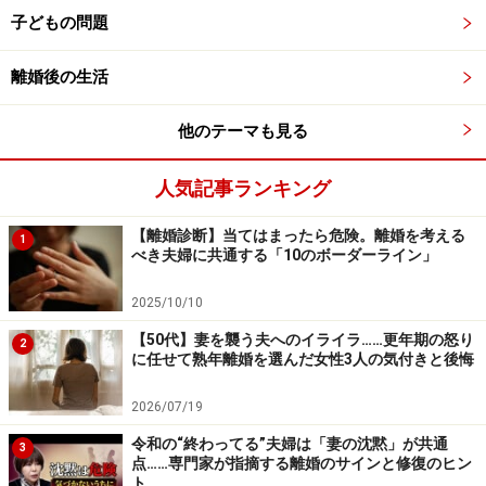
子どもの問題
熟年離婚を選んだ人のなかには、離婚そのものより「未
来を思ってワクワクしはじめたこと」に救われたという
離婚後の生活
人もいます。「旅行の計画を立てる」「やってみたかっ
た仕事に挑戦する」「新しい友人をつくる」といったよ
他のテーマも見る
うに、未来に楽しみが生まれるだけで、人は前を向ける
のです。
人気記事ランキング
【離婚診断】当てはまったら危険。離婚を考える
熟年離婚のリスク1:経済的な不安
1
べき夫婦に共通する「10のボーダーライン」
熟年離婚で最も大きなリスクは、やはり「お金」です。
2025/10/10
生活費や家賃、老後資金などについて不安になるのは当
【50代】妻を襲う夫へのイライラ……更年期の怒り
2
然です。
に任せて熟年離婚を選んだ女性3人の気付きと後悔
そんなときはまず、どうすれば不安を軽減できるのか、
2026/07/19
実際に離婚を決断する前にシミュレーションを行うこと
令和の“終わってる”夫婦は「妻の沈黙」が共通
3
が大切です。
点……専門家が指摘する離婚のサインと修復のヒン
ト