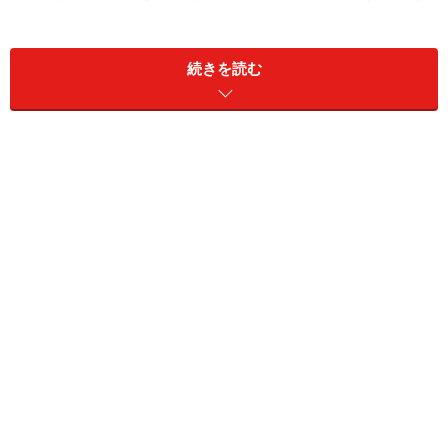
が、そのような手法で2025年の利益はどのくらいでした
か？」（せいなさん・30代女性）
続きを読む
A. 利益は毎年1000万円ほどです
桐谷さん
：買ったものを売って利益を確定させる分とし
ては、毎年1000万円ほどです。そこから約2割が税金と
して引かれるため、だいたい200万～300万円は値上がり
益から税金として払っている計算ですね。含み益に関し
ては、証券口座にお金を出し入れしたりもしているた
め、正確には分からない状態です。