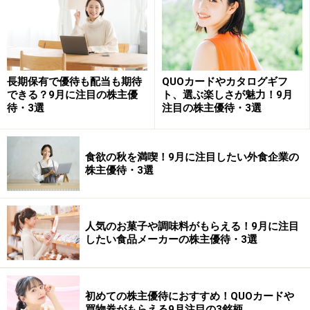
【関連動画】桐谷さんが出演する動画はこちら！ 併せて
ご覧ください。
長期保有で優待も配当も期待
QUOカードやカタログギフ
できる？9月に注目の株主優
ト、選ぶ楽しさが魅力！9月
待・3選
注目の株主優待・3選
食欲の秋を満喫！9月に注目したい外食企業の
教えてくれたのは……桐谷広人さん
株主優待・3選
1949年広島県出身。将棋棋士・投資家。日本テレビ系バ
ラエティ番組『月曜から夜ふかし』に出演し、現金を使
人気のお菓子や調味料がもらえる！9月に注目
わない「株主優待生活」が話題になった。現在はテレビ
したい食品メーカーの株主優待・3選
や講演会、雑誌などで幅広く活躍。『日経マネー』（日
経BPマーケティング）、『ダイヤモンドZAi（ザイ）』
（ダイヤモンド社）で連載中。
初めての株主優待におすすめ！QUOカードや
買物券がもらえる9月注目の3銘柄