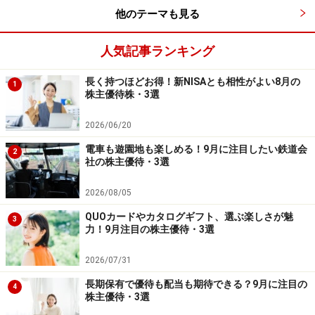
【編集部からのお知らせ】
他のテーマも見る
・「家計」について、
アンケート（2026/8/31まで）
を実施
中です！
人気記事ランキング
※抽選で20名にAmazonギフト券1000円分プレゼント
※謝礼付きの限定アンケートやモニター企画に参加が可能に
なります
長く持つほどお得！新NISAとも相性がよい8月の
1
株主優待株・3選
2026/06/20
電車も遊園地も楽しめる！9月に注目したい鉄道会
2
社の株主優待・3選
2026/08/05
QUOカードやカタログギフト、選ぶ楽しさが魅
3
力！9月注目の株主優待・3選
2026/07/31
長期保有で優待も配当も期待できる？9月に注目の
4
株主優待・3選