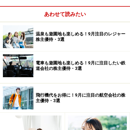
あわせて読みたい
温泉も遊園地も楽しめる！9月注目のレジャー
株主優待・3選
私は今でこそ調子がよくなりましたが、1990年のバブル
崩壊で大損し、2008～2009年にかけてのリーマンショッ
電車も遊園地も楽しめる！9月に注目したい鉄
クでも大損しています。将棋関係で稼いだお金も、リー
道会社の株主優待・3選
マンショックの時にはほとんどが損失となってしまいま
した。投資人生トータルで見ればプラスにはなっていま
すが、本当に手痛い経験をしてきたんです。
飛行機代をお得に！9月に注目の航空会社の株
主優待・3選
ただ、リーマンショックで貧乏になったおかげで、必死
に株主優待で暮らすようになり、それで有名になって講
演などの仕事が増えたというけがの功名もありました。