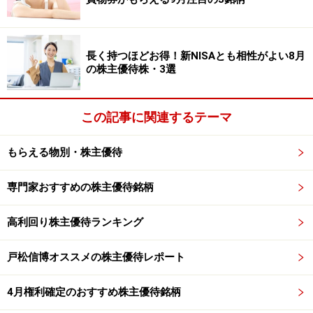
※紹介している内容は、2026年1月7日に収録した動画か
ら一部抜粋し編集したもので、掲載内容は収録時点のも
のです。最新の情報および詳細については、各社の公式
長く持つほどお得！新NISAとも相性がよい8月
Webサイトでご確認ください。また、内容に関しては万
の株主優待株・3選
全を期していますが、情報の正確性および安全性、利用
者にとっての有用性を保証するものではありません。投
この記事に関連するテーマ
資の判断は、ご自身の責任で行ってください。
もらえる物別・株主優待
※記事内容は執筆時点のものです。最新の内容をご確認くださ
い。
専門家おすすめの株主優待銘柄
本記事の内容は一般的な情報提供を目的としており、特定の金融
商品や投資行動を推奨するものではありません。
投資や資産運用に関する最終的なご判断はご自身の責任において
高利回り株主優待ランキング
行ってください。
掲載情報の正確性・完全性については十分に配慮しております
が、その内容を保証するものではなく、これに基づく損失・損害
戸松信博オススメの株主優待レポート
などについて当社は一切の責任を負いません。
最新の情報や詳細については、必ず各金融機関やサービス提供者
の公式情報をご確認ください。
4月権利確定のおすすめ株主優待銘柄