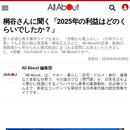
桐谷さんに聞く「2025年の利益はどのく
らいでしたか？」
悠々自適な株主優待ライフを送り、『月曜から夜ふかし』（日本テレビ
系）でも人気の個人投資家・桐谷広人さんに、All Aboutの読者、動画の
視聴者から寄せられた株式投資にまつわる質問にお答えいただきまし
た。※画像：YouTubeチャンネル『All Aboutマネー』
更新日：
2026年06月08日
All About 編集部
「All About」は、マネー・暮らし・住宅・グルメ・旅行・健康
など多彩な分野で、その道のプロ（専門家）が、日常生活をよ
り豊かに快適にするノウハウから業界の最新動向、読み物コラ
ムまで、多彩なコンテンツを発信する日本最大級の総合情報サ
イトです。