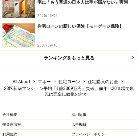
宅に「もう普通の日本人は手が届かない」実態
これは、東京一極集中が緩和されるというより、人口減
少という過酷な環境下を生き残ろうと、自治体同士で人
2026/06/05
口を奪い合っているだけだ。
住宅ローンの新しい保険【モーゲージ保険】
5
ちなみに、このトリクルダウン現象はあくまで東京都心
と、そこへのアクセスが良い周辺エリアだけで起こって
2007/09/10
いる極めて局所的な現象であることに注意してほしい。
ランキングをもっと見る
このトリクルダウンが東京から地方にまで拡大すること
は現在の外資流入による東京都心への需要過熱トレンド
から見てもまずないし、神奈川や千葉であっても都心か
>
>
>
>
All About
マネー
住宅ローン
住宅購入のお金
23区新築マンション平均「1億3309万円」突破、前年比20％増で庶
ら遠いエリアにまで波及することは残念ながらあり得な
民は完全に蚊帳の外か……
い。
この書籍の著者：小林大祐 プロフィール
会社概要
採用情報
1976年生まれ。ホームコンサルティングソリューション
投資家情報
広告掲載
ズ株式会社代表取締役。大学卒業後、情報通信系企業に
利用規約
プライバシーポリシー
就職。関連会社解散後に親会社である富士ゼロックスに