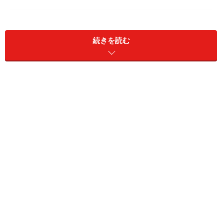
目次
東京都内で「家を買える人」が急減している
続きを読む
住宅価格高騰が郊外へ波及する理由
自治体同士の「子育て世代」争奪戦が始まった
2035年 増える富・消える富の見分け方 インフレ地獄を
生き抜く資産戦略