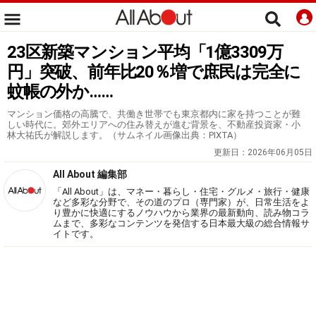
23区新築マンション平均「1億3309万
円」突破、前年比20％増で庶民は完全に
蚊帳の外か……
マンション価格の高騰で、共働き世帯でも東京都内に家を持つことが難
しい時代に。郊外エリアへの住み替えが進む背景を、不動産投資家・小
林大祐氏が解説します。（サムネイル画像出典：PIXTA）
更新日：
2026年06月05日
All About 編集部
「All About」は、マネー・暮らし・住宅・グルメ・旅行・健康
など多彩な分野で、その道のプロ（専門家）が、日常生活をよ
り豊かに快適にするノウハウから業界の最新動向、読み物コラ
ムまで、多彩なコンテンツを発信する日本最大級の総合情報サ
イトです。