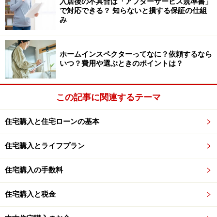
入居後の不具合は「アフターサービス規準書」
で対応できる？ 知らないと損する保証の仕組
昔からあったものだが、それがどんどん広がっていると
み
感じた。
住宅価格高騰が郊外へ波及する理由
ホームインスペクターってなに？依頼するなら
いつ？費用や選ぶときのポイントは？
この現象は、「トリクルダウン（富裕層や大企業を優遇
する政策を行うことで経済を活性化させ、その経済的な
この記事に関連するテーマ
恩恵が徐々に低所得層へと浸透していくとする経済理
論）」で説明される。
住宅購入と住宅ローンの基本
日本でも特に値段の高い都心のタワーマンションなどの
住宅購入とライフプラン
高額物件を海外の富裕層が買いあさって価格が高騰した
ため、日本の富裕層がこうした物件に手が届かなくな
住宅購入の手数料
り、超都心からターゲットエリアを拡大し始めた。
住宅購入と税金
すると、高属性の会社員やパワーカップルが住む場所だ
った世田谷や目黒の物件価格が高騰して手が届かなくな