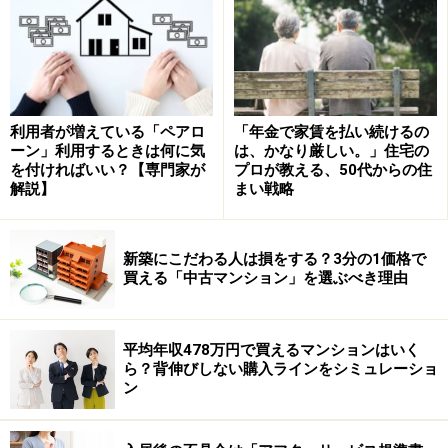
ワーカップルなど、6500万円ほどのローンを組める属性
の良い人であれば目黒区や世田谷区といった人気の住宅
地で家を持つことができた。
しかし、今やそれも難しくなっている。一般的な収入の
利用者が増えている「ペアロ
「年金で家賃を払い続けるの
層にはもちろん、高収入の共働き夫婦にも手が届かなく
ーン」利用するときは何に気
は、かなり厳しい。」住宅の
を付ければいい？【専門家が
プロが教える、50代からの住
なっており、結果として埼玉や千葉などの郊外に住居を
解説】
まい戦略
求める層が増加している。
たとえば、最近になって私が購入した世田谷の物件は、
新築にこだわる人は損をする？3分の1価格で
少し前までは坪単価250万円だったのが、わずか数年で
買える「中古マンション」を選ぶべき理由
400万円以上に跳ね上がっていた。
しかも、その物件は駅から離れた袋小路で決して好条件
平均年収478万円で買えるマンションはいく
ら？背伸びしない購入ラインをシミュレーショ
とはいえない立地であるにもかかわらず、ここまで高騰
ン
している。
庶民には逆立ちしても手が届かないエリアというものは