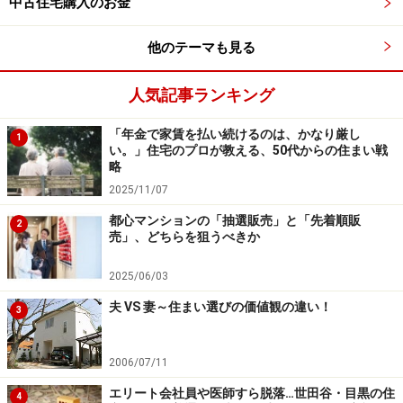
中古住宅購入のお金
り、どんどん郊外へと需要が流れていく。
他のテーマも見る
住みたい街で家を買えない人が、ターゲットエリアを郊
外へと拡大し移動していく連鎖が生まれ、千葉や埼玉の
人気記事ランキング
中で都心へのアクセスが良く子育て環境の良いエリアの
価格も連動して上昇していく構造である。
「年金で家賃を払い続けるのは、かなり厳し
1
い。」住宅のプロが教える、50代からの住まい戦
略
自治体同士の「子育て世代」争奪戦が始ま
2025/11/07
った
都心マンションの「抽選販売」と「先着順販
2
彼らを受け入れることとなる郊外の都市の中でも、若い
売」、どちらを狙うべきか
人口を増やして税収を確保しようと、移住促進策を積極
2025/06/03
的に展開する自治体も登場している。
夫 VS 妻～住まい選びの価値観の違い！
3
子育て支援を手厚くしたり、移住する世帯に支援金を支
給したりするなどして、都心から流れてくる子育て世代
2006/07/11
を呼び込もうとしているのだ。
エリート会社員や医師すら脱落…世田谷・目黒の住
4