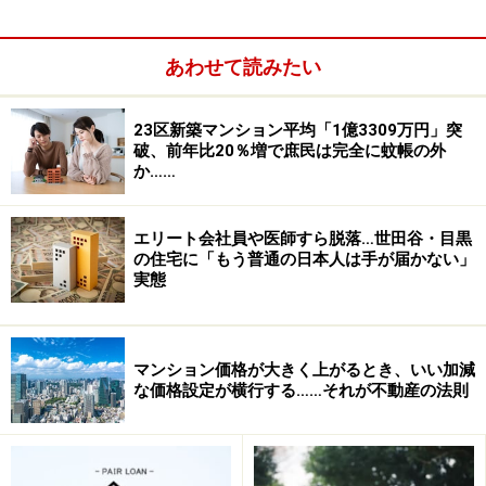
あわせて読みたい
東京都内で「家を買える人」が急減してい
る
23区新築マンション平均「1億3309万円」突
破、前年比20％増で庶民は完全に蚊帳の外
東京から子育て世代が流出している。
か……
東京23区の新築マンション平均価格は大幅に上昇してお
エリート会社員や医師すら脱落…世田谷・目黒
り、不動産経済研究所のデータによると、2025年4～9月
の住宅に「もう普通の日本人は手が届かない」
は1億3309万円と、前年同期に比べ20.4％伸びている。
実態
首都圏全体で見ても、平均価格は19.3％増の9489万円
で、1億円の大台が間近に迫っている。
マンション価格が大きく上がるとき、いい加減
な価格設定が横行する……それが不動産の法則
新築の価格が上がれば当然、中古物件の値段も上がる
し、賃貸の家賃も高くなる。
少し前までは、大企業に勤める人や公務員、共働きのパ