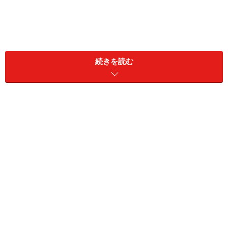
【3カ月もの】超高金利年2.0％！北陸銀行
「IBスタート定期預金」
続きを読む
「とにかく短期間で効率よく増やしたい」という方に向
いているのが、北陸銀行の「IBスタート定期預金」で
す。こちらは個人向けインターネットバンキング（北陸
銀行ポータルアプリ／ほくぎんダイレクトA）を初めて
利用開始した方限定で、最初の3カ月間だけ預け入れで
きる特別な定期預金です。
●IBスタート定期預金
・金利：年2.0％（2026年5月時点）
・預入期間：3カ月
・預入金額：1万円以上1000万円以内（1円単位）。5回
まで分割預入が可能。ただし1明細当たり300万円が上限