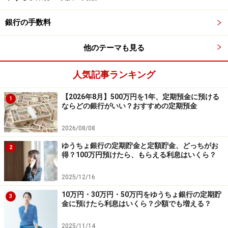
・預入金額：1000円以上（1円単位）
・利用条件：日本国在住の個人
銀行の手数料
この定期預金に50万円を預け入れ、3年後の満期まで保
他のテーマも見る
有した場合の
税引き後の総受取利息は「約1万7930円」
です。
人気記事ランキング
参照：
円定期預金商品詳細説明書 円預金 ソニー銀行
【2026年8月】500万円を1年、定期預金に預ける
1
ならどの銀行がいい？おすすめの定期預金
（ネット銀行）
2026/08/08
まとめ
ゆうちょ銀行の定期貯金と定額貯金、どっちがお
2
得？100万円預けたら、もらえる利息はいくら？
今回は3カ月、6カ月、3年と、預入期間や特徴の異なる3
つの有力な定期預金をご紹介しました。
2025/12/16
定期預金は原則として途中で解約をしてしまうと、「中
10万円・30万円・50万円をゆうちょ銀行の定期貯
3
金に預けたら利息はいくら？少額でも増える？
途解約利率」が適用されて当初の予定よりも金利が低く
なってしまいます。それを避けるためにも、預けるお金
2025/11/14