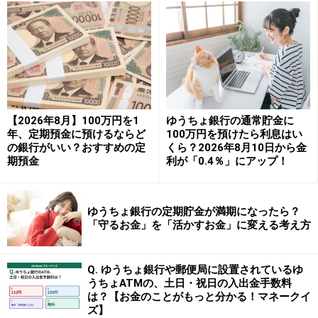
後の受取利息は「約1965円」
です。
参照：
IBスタート定期預金｜預金・資産運用｜北陸銀行
【6カ月もの】高金利の恩恵をしっかり受け
たい！楽天銀行「円定期預金」
「期間を長く縛られたくないけれど、今の高金利の恩恵
【2026年8月】100万円を1
ゆうちょ銀行の通常貯金に
年、定期預金に預けるならど
100万円を預けたら利息はい
をしっかり受けたい」という場合に最もバランスがよい
の銀行がいい？おすすめの定
くら？2026年8月10日から金
のが、楽天銀行の「円定期預金 夏のボーナスキャンペ
期預金
利が「0.4％」にアップ！
ーン」です。
●円定期預金 夏のボーナスキャンペーン
ゆうちょ銀行の定期貯金が満期になったら？
「守るお金」を「活かすお金」に変える考え方
・キャンペーン期間：2026年5月22日（金）～2026年7
月31日（金）※預け入れ総額が一定額に達した時点で終
了する場合があります。
Q. ゆうちょ銀行や郵便局に設置されているゆ
うちょATMの、土日・祝日の入出金手数料
・金利：年1.0％（2026年5月時点）
は？【お金のことがもっと分かる！マネークイ
・預入期間：6カ月
ズ】