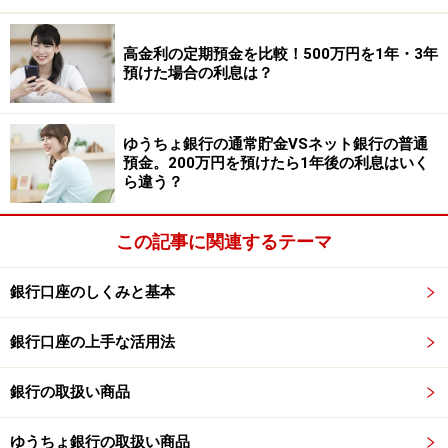
・預入金額：1000円以上（1円単位）
・利用条件：楽天銀行口座を持っている人
高金利の定期預金を比較！500万円を1年・3年
預けた場合の利息は？
この定期預金に50万円を6カ月間預けた場合の、
税引き
後の受取利息は「約1993円」
です。
ゆうちょ銀行の通常貯金VSネット銀行の普通
参照：
夏のボーナス特別金利キャンペーン 楽天銀行
預金。200万円を預けたら1年後の利息はいく
ら違う？
【3年もの】確実に高利息をロックする！ソ
ニー銀行「円定期預金」
この記事に関連するテーマ
「しばらく使う予定のない資金なので、3年というスパ
銀行口座のしくみと基本
ンで確実に高い利息を確定させたい」という方には、ソ
ニー銀行の円定期預金が有力な選択肢となります。
銀行口座の上手な活用法
●円定期預金（3年）
銀行の取扱い商品
・金利：年1.5％（2026年5月時点）
・預入期間：3年
ゆうちょ銀行の取扱い商品