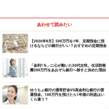
・利用条件：北陸銀行の普通預金口座を持ち、インター
ネットバンキングを新規契約した個人。IBスタート定期
預金は、利用登録の2日後から90日以内のみ預け入れが
あわせて読みたい
可能です
【2026年8月】500万円を1年、定期預金に預
けるならどの銀行がいい？おすすめの定期預金
「金利1％」に心が動いた50代女性。生活防衛
費200万円をあおぞら銀行へ移すと決めた理由
ゆうちょ銀行の通常貯金VS高金利な銀行の普
通預金。100万円を預けたら1年後の利息はい
くら違う？
この定期預金に50万円を3カ月間預けた場合の、
税引き