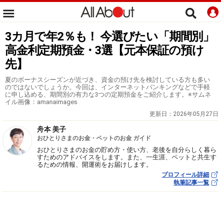
3カ月で年2％も！ 今選びたい「期間別」
高金利定期預金・3選【元本保証の預け
先】
夏のボーナスシーズンが近づき、資金の預け先を検討している方も多い
のではないでしょうか。今回は、インターネットバンキングなどで手軽
に申し込める、期間別の有力な3つの定期預金をご紹介します。※サムネ
イル画像：amanaimages
更新日：
2026年05月27日
舟本 美子
おひとりさまのお金・ペットのお金 ガイド
おひとりさまのお金の貯め方・使い方、老後を自分らしく暮ら
すためのアドバイスをします。また、一生涯、ペットと共生す
るための情報、開運術をお届けします。
プロフィール詳細
執筆記事一覧