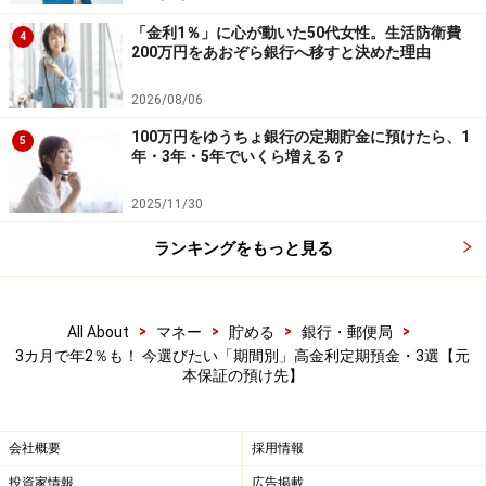
が「いつ必要になるか」を事前にしっかり色分けしてお
「金利1％」に心が動いた50代女性。生活防衛費
4
くことが大切です。
200万円をあおぞら銀行へ移すと決めた理由
直近で使う予定のあるお金は3カ月や6カ月の短期で機動
2026/08/06
的に回し、当分動かさない余裕資金は3年などの長期で
100万円をゆうちょ銀行の定期貯金に預けたら、1
5
がっちりロックする。そんなご自身のライフプランに合
年・3年・5年でいくら増える？
った期間を選んで、賢くボーナスを育てましょう。
2025/11/30
ランキングをもっと見る
※記事内容は執筆時点のものです。最新の内容をご確認くださ
い。
本記事の内容は一般的な情報提供を目的としており、特定の金融
商品や投資行動を推奨するものではありません。
投資や資産運用に関する最終的なご判断はご自身の責任において
>
>
>
>
All About
マネー
貯める
銀行・郵便局
行ってください。
3カ月で年2％も！ 今選びたい「期間別」高金利定期預金・3選【元
掲載情報の正確性・完全性については十分に配慮しております
本保証の預け先】
が、その内容を保証するものではなく、これに基づく損失・損害
などについて当社は一切の責任を負いません。
最新の情報や詳細については、必ず各金融機関やサービス提供者
の公式情報をご確認ください。
会社概要
採用情報
投資家情報
広告掲載