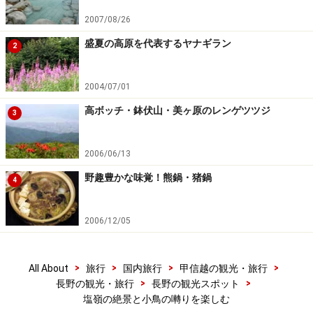
2007/08/26
盛夏の高原を代表するヤナギラン
2
2004/07/01
高ボッチ・鉢伏山・美ヶ原のレンゲツツジ
3
2006/06/13
野趣豊かな味覚！熊鍋・猪鍋
4
2006/12/05
>
>
>
>
All About
旅行
国内旅行
甲信越の観光・旅行
>
>
長野の観光・旅行
長野の観光スポット
塩嶺の絶景と小鳥の囀りを楽しむ