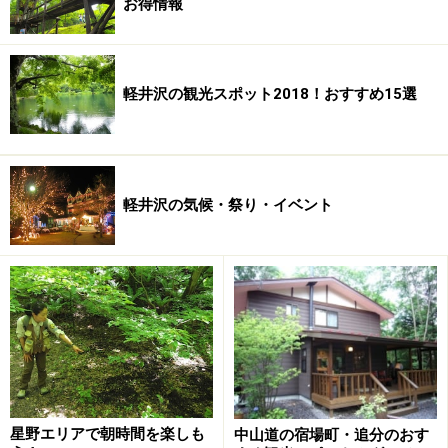
お得情報
次のページへ
1
/
2
軽井沢の観光スポット2018！おすすめ15選
軽井沢の気候・祭り・イベント
星野エリアで朝時間を楽しも
中山道の宿場町・追分のおす