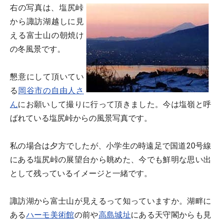
右の写真は、塩尻峠
から諏訪湖越しに見
える富士山の朝焼け
の冬風景です。
懇意にして頂いてい
る
岡谷市の自由人さ
ん
にお願いして撮りに行って頂きました。今は塩嶺と呼
ばれている塩尻峠からの風景写真です。
私の場合は夕方でしたが、小学生の時遠足で国道20号線
にある塩尻峠の展望台から眺めた、今でも鮮明な思い出
として残っているイメージと一緒です。
諏訪湖から富士山が見えるって知っていますか。湖畔に
ある
ハーモ美術館
の前や
高島城址
にある天守閣からも見