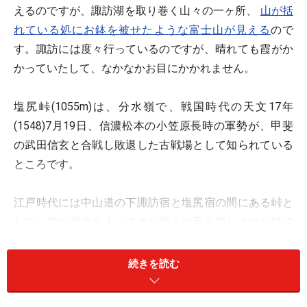
えるのですが、諏訪湖を取り巻く山々の一ヶ所、
山が括
れている処にお鉢を被せたような富士山が見える
ので
す。諏訪には度々行っているのですが、晴れても霞がか
かっていたして、なかなかお目にかかれません。
塩尻峠(1055m)は、分水嶺で、戦国時代の天文17年
(1548)7月19日、信濃松本の小笠原長時の軍勢が、甲斐
の武田信玄と合戦し敗退した古戦場として知られている
ところです。
江戸時代には中山道の下諏訪宿と塩尻宿の間にある峠と
して、急な坂道を上ってきた旅人の目を楽しませた処で
した。安藤広重に依って描かれた富士三十六景の一つと
して描かれているほどの名所です。
続きを読む
幕末、皇女和宮が将軍家茂に降嫁した折りは、中山道を