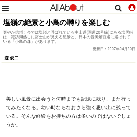
塩嶺の絶景と小鳥の囀りを楽しむ
爽やか信州！今では塩嶺と呼ばれている中山道(国道20号線)にある塩尻峠
は、諏訪湖越しに富士山が見える絶景と、日本の音風景百選に選ばれて
いる「小鳥の森」があります。
更新日：
2007年04月30日
森 俊二
美しい風景に出会うと何時までも記憶に残り、また行っ
てみたくなる。幼い時ならなおさら強く思い出に残って
いる。そんな経験をお持ちの方は多いのではないでしょ
うか。