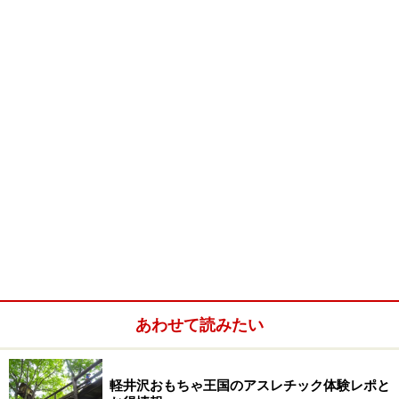
通り、ここにも寄られ、明治天皇や昭和天皇もこの風光
明媚な景観を楽しまれた事から、この一帯は塩嶺御野立
公園と呼ばれています。
実際ここにある展望台からは、富士山(3776m)のほか
に、八ヶ岳連峰や南アルプス、北アルプスも望む事が出
来、日本で二番目の高さを持つ北岳(3192m)と三番目の
奥穂高岳(3190m)も見られますから、天気が良く空気が
澄んでいる雨上がりに行けば最高です。
続いて次ページで
「塩嶺御野立公園の小鳥」
を紹介
>>
・制作：04/05/06・更新：07/04/30
あわせて読みたい
※記事内容は執筆時点のものです。最新の内容をご確認くださ
い。
軽井沢おもちゃ王国のアスレチック体験レポと