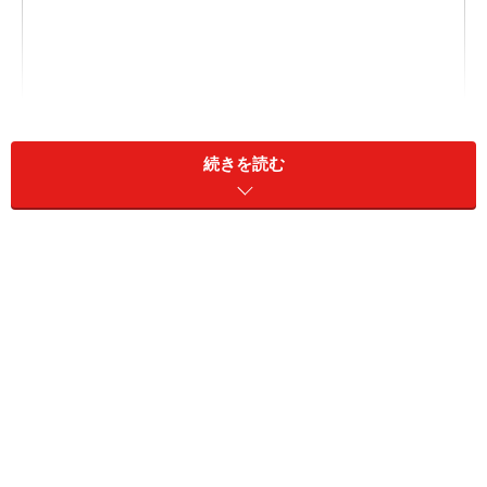
続きを読む
2. 【ローソン】「日本のフルーツ 北海道産メロン」279
円
3. 【ファミマ】「ワッフルコーン贅沢ミルク」378円
1. 【セブン】「ハーゲンダッツ クリーミー
コーン 鉄観音ミルクティー」413円
【セブン-イレブン】「ハーゲンダッツ クリーミーコーン 鉄
観音ミルクティー」413円 （税込）