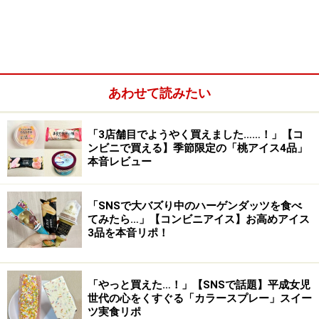
1つ目は、5月12日にセブン-イレブンで数量限定発売さ
れた「ハーゲンダッツ クリーミーコーン 鉄観音ミルクテ
ィー」413円 （税込）。発売直後から「おいしすぎる」
とSNSで話題になっている注目商品です。
あわせて読みたい
「3店舗目でようやく買えました……！」【コ
ンビニで買える】季節限定の「桃アイス4品」
本音レビュー
「SNSで大バズり中のハーゲンダッツを食べ
てみたら…」【コンビニアイス】お高めアイス
3品を本音リポ！
「やっと買えた…！」【SNSで話題】平成女児
世代の心をくすぐる「カラースプレー」スイー
ツ実食リポ
鉄観音とは、中国・福建省を代表する烏龍茶の一種。本