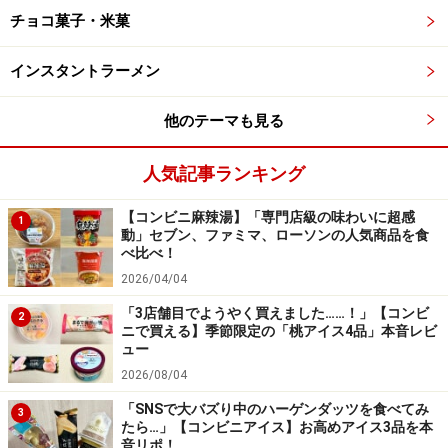
メロン」279円
チョコ菓子・米菓
インスタントラーメン
【ローソン】「日本のフルーツ 北海道産メロン」279円（税
他のテーマも見る
込）
人気記事ランキング
2品目は、5月12日にローソンから発売された「日本のフ
ルーツ 北海道産メロン」279円（税込）。ローソン、ま
【コンビニ麻辣湯】「専門店級の味わいに超感
1
たはナチュラルローソン限定で販売されている、“日本の
動」セブン、ファミマ、ローソンの人気商品を食
べ比べ！
フルーツ”シリーズのアイスバーです。
2026/04/04
「3店舗目でようやく買えました……！」【コンビ
2
北海道産メロンのストレート果汁がぜいたく！
ニで買える】季節限定の「桃アイス4品」本音レビ
ュー
シンプルな見た目ながら、北海道産メロンのストレート
2026/08/04
果汁をぜいたくに使用。メロン好きにはたまらない、濃
「SNSで大バズり中のハーゲンダッツを食べてみ
3
厚リッチな味わいを楽しめます。
たら…」【コンビニアイス】お高めアイス3品を本
音リポ！