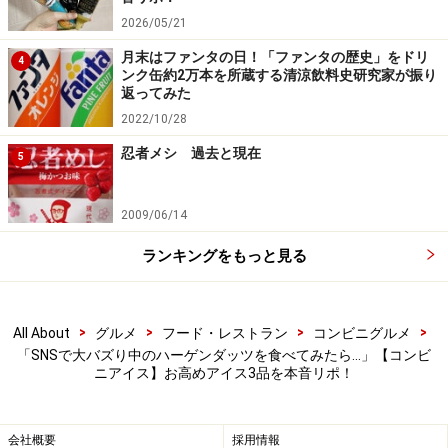
2026/05/21
月末はファンタの日！「ファンタの歴史」をドリ
4
まるでメロンをそのまま食べているような濃厚な味わいで
ンク缶約2万本を所蔵する清涼飲料史研究家が振り
す
返ってみた
2022/10/28
ひと口食べると、メロン果汁の濃厚な甘みが口いっぱい
忍者メシ 過去と現在
に広がり、氷菓ながらシャリシャリ感は控えめで、ねっ
5
とりやわらかな口どけです。赤肉メロンをそのままかじ
っているかのようなコクのある甘みとジューシーさが印
2009/06/14
象的です。
ランキングをもっと見る
279円にしてはやや小ぶりですが、味の高級感は申し分
なし。メロン好きなら満足度の高い一品だと感じまし
>
>
>
>
All About
グルメ
フード・レストラン
コンビニグルメ
た。
「SNSで大バズり中のハーゲンダッツを食べてみたら…」【コンビ
ニアイス】お高めアイス3品を本音リポ！
3. 【ファミマ】「ワッフルコーン贅沢ミル
ク」378円
会社概要
採用情報