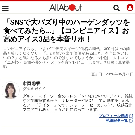
「SNSで大バズり中のハーゲンダッツを
食べてみたら…」【コンビニアイス】お
高めアイス3品を本音リポ！
コンビニアイスも、いまや“ご褒美スイーツ”価格の時代。300円以上の商
品も珍しくなくなり、「この値段を出す価値があるほど、本当においし
いの？」と気になる人も多いのではないでしょうか。今回は、大手コン
ビニ3社の “高価格帯のアイス” を本音でレビューします。※画像：筆者撮
影
更新日：
2026年05月21日
市岡 彩香
グルメ ガイド
グルメ・スイーツ・食のトレンドを中心にWebメディア、雑誌
などで執筆する傍ら、ナレーターやMCとして活動する「話せ
るフードライター」です。シャトレーゼ、カルディ、成城石井
マニアでもあり、日々お店に通っています。
プロフィール詳細
執筆記事一覧