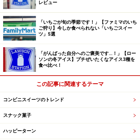
レビュー
半分にカットしてみると、鉄観音ミルクティーアイスがぎっ
しり。茶葉のおいしさを楽しめる上品な味わいです
「いちごが旬の季節です！」【ファミマのいち
ひと口食べると、茶葉の風味がふんわり広がる上品な甘
ご狩り】今しか食べられない「いちごスイー
さが絶品。香ばしくサックサクのワッフルコーンの中に
ツ」5選
は、鉄観音ミルクティーアイスがぜいたくにぎっしり詰
まっています。
「がんばった自分へのご褒美です…！」【ロー
ソンの冬アイス】プチぜいたくなアイス3種を
食べ比べ！
筆者は正直、「413円は高すぎるのでは……」と思ってい
ましたが、まるでアイスクリーム専門店のようなクオリ
この記事に関連するテーマ
ティーに驚かされました。
コンビニスイーツのトレンド
鉄観音ミルクティーという珍しいフレーバーは、ほかで
はなかなか出会えない唯一無二のおいしさ。一度は食べ
スナック菓子
てみる価値があると感じた商品です。
ハッピーターン
2. 【ローソン】「日本のフルーツ 北海道産