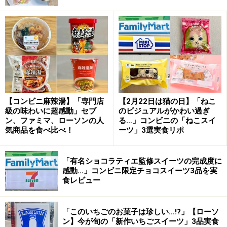
商品は、鉄観音茶葉を使用したミルクティーアイスクリ
ームを鉄観音チョコレートでコーティングし、ワッフル
コーンと組み合わせた一品です。
SNSで大バズり中！ セブン-イレブン限定のレアなハーゲン
ダッツ
【コンビニ麻辣湯】「専門店
【2月22日は猫の日】「ねこ
級の味わいに超感動」セブ
のビジュアルがかわい過ぎ
大人気のハーゲンダッツですが、コーンタイプはセブン-
ン、ファミマ、ローソンの人
る…」コンビニの「ねこスイ
気商品を食べ比べ！
ーツ」3選実食リポ
イレブン限定。ほかでは購入できない特別感も魅力で
す。1個413円とかなり高価格帯ですが、クリーミーなア
「有名ショコラティエ監修スイーツの完成度に
イスとサクサクのワッフルコーンのぜいたくな組み合わ
感動…」コンビニ限定チョコスイーツ3品を実
せを楽しむことができます。
食レビュー
「このいちごのお菓子は珍しい…!?」【ローソ
ン】今が旬の「新作いちごスイーツ」3品実食