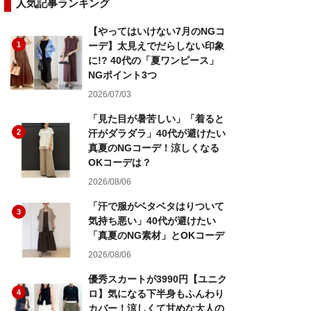
人気記事ランキング
【やってはいけない7月のNGコ
1
ーデ】太見えでだらしない印象
に!? 40代の「夏ワンピース」
NGポイント3つ
2026/07/03
「見た目が暑苦しい」「着ると
2
汗がダラダラ」40代が避けたい
真夏のNGコーデ！涼しくなる
OKコーデは？
2026/08/06
「汗で服がベタベタはりついて
3
気持ち悪い」40代が避けたい
「真夏のNG素材」とOKコーデ
2026/08/06
優秀スカートが3990円【ユニク
4
ロ】気になる下半身もふんわり
カバー！涼しくて甘めな大人の