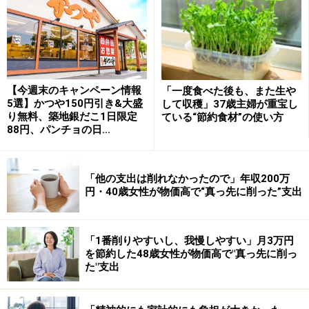
「テレビやインターネットで『まとめ買いは節約にな
る』と紹介されているのを見て、わが家でも実践すれば
【今週末のキャンペーン情報
「一度食べた後も、また生や
食費を抑えられると思ったからです」と節約のきっかけ
5選】かつや150円引き&大盛
して収穫」37歳主婦が重宝し
り無料、築地銀だこ1日限定
ている“節約食材”の使い方
を振り返ります。しかし、いざ始めてみると、食費以外
88円、パンチョの日…
の出費が増えてしまうことに……。
「他の支出は削れなかったので」年収200万
「食費を節約するなら少しでも安いスーパーがいいと思
円・40歳女性が物価高で“真っ先に削った”支出
い、郊外の安い大型スーパーまでまとめ買いに行くよう
にしました。しかし車で往復する距離が長くガソリン代
がかさんだり、せっかくここまで来たなら買わないとと
「1番削りやすいし、我慢しやすい」月3万円
を節約した48歳女性が物価高で"真っ先に削っ
欲張って余計な買い物が増えたりしてしまいました。結
た"支出
果として、近所のスーパーで必要な分だけ買う方が出費
を抑えられると気付きました」