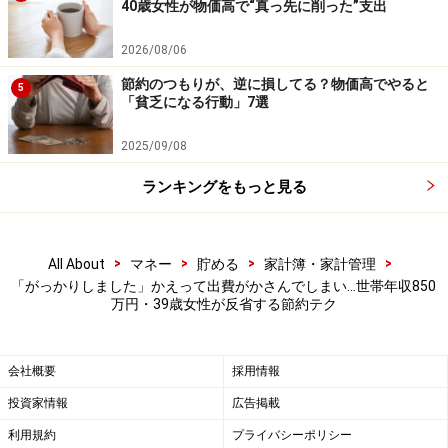
40歳女性が物価高で“真っ先に削った”支出
の公式情報をご確認ください。
2026/08/06
【編集部からのお知らせ】
・「家計」について、
アンケート（2026/8/31まで）
を実施
節約のつもりが、逆に損してる？物価高でやると
5
中です！
「貧乏になる行動」7選
※抽選で20名にAmazonギフト券1000円分プレゼント
※謝礼付きの限定アンケートやモニター企画に参加が可能に
2025/09/08
なります
ランキングをもっと見る
>
>
>
>
All About
マネー
貯める
家計簿・家計管理
「がっかりしました」かえって出費がかさんでしまい…世帯年収850
万円・39歳女性が反省する節約テク
会社概要
採用情報
投資家情報
広告掲載
利用規約
プライバシーポリシー