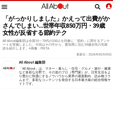
「がっかりしました」かえって出費がか
さんでしまい…世帯年収850万円・39歳
女性が反省する節約テク
All About編集部は全国10～70代の250人を対象に「節約」に関するアンケ
ートを実施しました。今回はその中から、愛知県に住む39歳女性の失敗
談を紹介します。※画像：PIXTA
更新日：
2026年05月09日
All About 編集部
「All About」は、マネー・暮らし・住宅・グルメ・旅行・健康
など多彩な分野で、その道のプロ（専門家）が、日常生活をよ
り豊かに快適にするノウハウから業界の最新動向、読み物コラ
ムまで、多彩なコンテンツを発信する日本最大級の総合情報サ
イトです。