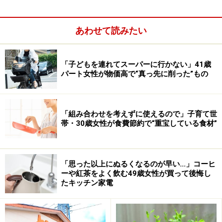
・通信費：8500円
・車の維持費：5000円
あわせて読みたい
・毎月貯蓄に回している額：5万円
節約のつもりで動いたのに
……
「子どもを連れてスーパーに行かない」41歳
パート女性が物価高で“真っ先に削った”もの
今回紹介する愛知県在住39歳女性は「食費」の節約で失
敗してしまいました。
「組み合わせを考えずに使えるので」子育て世
帯・30歳女性が食費節約で“重宝している食材”
「思った以上にぬるくなるのが早い…」コーヒ
ーや紅茶をよく飲む49歳女性が買って後悔し
たキッチン家電