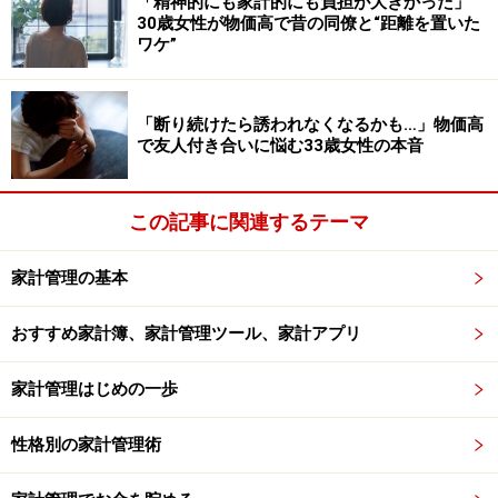
「精神的にも家計的にも負担が大きかった」
30歳女性が物価高で昔の同僚と“距離を置いた
女性は「節約するつもりで動いたのに、結果的に出費が
ワケ”
増えてしまい、少しがっかりしました」と落胆している
様子です。
「断り続けたら誘われなくなるかも…」物価高
で友人付き合いに悩む33歳女性の本音
そして、「価格だけを見て行動するのではなく、移動費
や買い過ぎも含めて、考えることが大切だと実感しまし
この記事に関連するテーマ
た」と、この失敗から学んだ教訓を教えてくれました。
＜調査概要＞
家計管理の基本
節約の経験談に関するアンケート
おすすめ家計簿、家計管理ツール、家計アプリ
調査方法：インターネットアンケート
調査実施日：2026年3月11日
家計管理はじめの一歩
調査対象：全国10～70代の250人（男性：57人、女性：
190人、回答しない：3人）
性格別の家計管理術
※回答者のコメントは原文のまま記載しています。