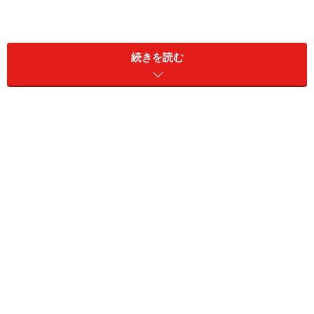
続きを読む
・世帯年収：850万円
・貯蓄額：600万円
・家賃（住宅ローン）：9万円
・間取り：6LDK
・食費：5万円
・交際費：1万5000円
・電気代：1万2000円
・ガス代：9000円
・水道代：5000円