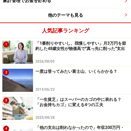
家計管理でお金を貯める
※本記事の出費内訳はアンケートの回答に基づいた「主
な項目」のみを記載しています。回答に含まれない社会
他のテーマも見る
保険料や税金、民間の保険料、不定期な支出、使途不明
人気記事ランキング
金などは考慮されていないため、収支合計が一致しない
場合があります。
「1番削りやすいし、我慢しやすい」月3万円を節
1
※本記事で紹介している人物のプロフィールや数値など
約した48歳女性が物価高で"真っ先に削った"支出
は、プライバシー保護のため編集部で一部改変している
2026/08/05
場合があります。
一度は登ってみたい富士山、いくらかかる？
2
※記事内容は執筆時点のものです。最新の内容をご確認くださ
い。
2019/06/23
本記事の内容は一般的な情報提供を目的としており、特定の金融
商品や投資行動を推奨するものではありません。
「一生貧乏」はスーパーのカゴの中に表れる？
3
投資や資産運用に関する最終的なご判断はご自身の責任において
「お金持ちカゴ」に変える4つの工夫
行ってください。
掲載情報の正確性・完全性については十分に配慮しております
が、その内容を保証するものではなく、これに基づく損失・損害
2025/08/28
などについて当社は一切の責任を負いません。
「他の支出は削れなかったので」年収200万円・
最新の情報や詳細については、必ず各金融機関やサービス提供者
4