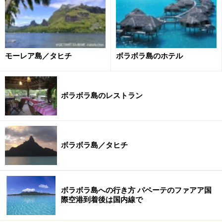
セント レジス リゾート ボラボラ
Motu Ome'e BP 506
モーレア島／タヒチ
ボラボラ島のホテル
Bora bora, 98730
French Polynesia
TEL+689. 60.78.88
ボラボラ島のレストラン
FAX +689.60.78.89
日本からの問い合わせ
：0070-800-325454
※記事内容は執筆時点のものです。最新の内容をご確認くださ
ボラボラ島／タヒチ
い。
※海外を訪れる際には最新情報の入手に努め、「
外務省 海外安全
ホームページ
」を確認するなど、安全確保に十分注意を払ってく
ださい。
ボラボラ島への行き方 パペーテのファアア国
際空港到着後は国内線で