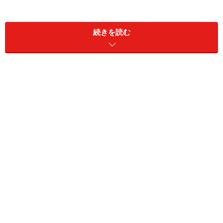
セント レジス リゾート ボラボラは、ボラボラ島の象徴
であるオテマヌ山をちょうど真正面に望むロケーショ
続きを読む
ン。ボラボラ本島の沖に浮かぶモツ（小島）にリゾート
はあり、ラグーン越しにオテマヌ山を眺める、とってお
きのシチュエーションです。
客室は139平方メートル以上。ゆったりとした間取り
タルカムパウダーのような白砂とラグーンに縁取られた
リゾートの敷地は44エーカー。客室は100を数え、その
多くにプライベートプールやテラスジャグジーを備えた
豪華バージョン。そして客室は標準クラスでも139平方
メートル以上。いちばんゴージャスなロイヤルエステー