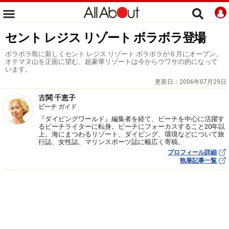
セント レジス リゾート ボラボラ登場
ボラボラ島に新しくセント レジス リゾート ボラボラが６月にオープン。
オテマヌ山を正面に望む、超豪華リゾートは今からウワサの的になって
います。
更新日：
2006年07月29日
古関 千恵子
ビーチ ガイド
『ダイビングワールド』編集者を経て、ビーチを中心に活躍す
るビーチライターに転身。ビーチにフォーカスすること20年以
上。海にまつわるリゾート、ダイビング、環境などについて旅
行誌、女性誌、マリンスポーツ誌に幅広く寄稿。
プロフィール詳細
執筆記事一覧