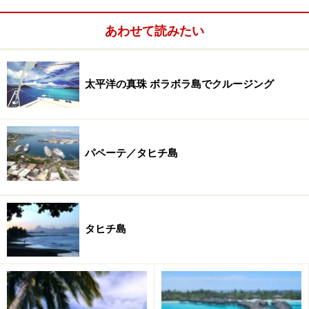
トは1170平方メートルもの広さを確保しています。
あわせて読みたい
室内にはワイヤレス高速インターネットアクセスや
DVD、フラットスクリーンテレビなど今どきな装備もず
らりと揃っています。そして24時間バトラーもゲストの
太平洋の真珠 ボラボラ島でクルージング
お世話をするためにスタンバイ。
パペーテ／タヒチ島
最新の装備を備えつつ、24時間バトラーサービスでケアも
細やか
タヒチ島
地中海料理と太平洋料理をミックスしたフュージョン料
理を供する水上レストランや日本食など、レストランは
３軒。スパ施設に屋外プール、テニスコートにフィット
ネスなど、ファシリティも充実しています。