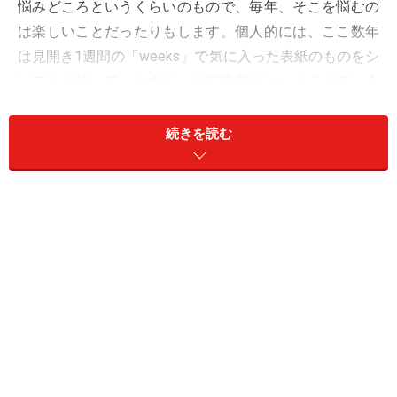
悩みどころというくらいのもので、毎年、そこを悩むの
は楽しいことだったりもします。個人的には、ここ数年
は見開き1週間の「weeks」で気に入った表紙のものをシ
ンプルに使っていますが、さて来年はということで、今
回発表された全アイテムから、強引に私的ベスト5を選
んでみました。
続きを読む
第1位：「富江 Smirk」（オリジナル、文庫
サイズ／伊藤潤二）