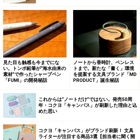
第1位は、現代ホラーマンガの第一人者、伊藤潤二さん
の代表作の1つ『富江』とほぼ日手帳がコラボしたシリ
ーズから、オリジナル用のカバー「富江 Smirk」です。
実際のところ、筆者の個人的な好みというのもあるので
すが、1997年に初めて『伊藤潤二恐怖マンガ
見た目も触感も今までにな
ノートから香時計、ペンレス
Collection』（朝日ソノラマ刊）の第1巻を友人の家で読
い。トンボ鉛筆が“海水由来の
トまで。新たな「書く」環境
んだ時の衝撃は忘れられません。発表から11年後なので
素材”で作ったシャープペン
を提案する文具ブランド「MD
「FUMI」の開発秘話
PRODUCT」誕生秘話
遅ればせながらのファンではあるのですが、映画の第一
作も、その友人と映画館に見に行きました。
これからは“ノートだけ”ではない。発売50周
年・コクヨ「キャンパス」が刷新した理由と込
めた思い
「富江 Smirk」の内側。裏地のデザインとポケットのギミッ
クに注目
コクヨ「キャンパス」がブランド刷新！ 文具
今回、どのアイテムも素晴らしい出来なのですが、特に
ライターが注目する商品3選【担当者に聞く開