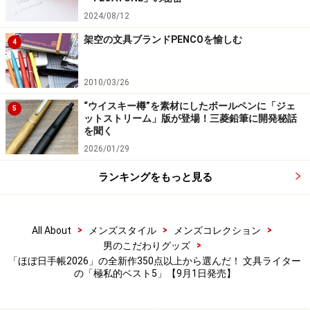
つ、今回モチーフにした坂口恭平さんの作品集がすべて
2024/08/12
横長の作品で構成されていたから、そのまま横長のノー
架空の文具ブランドPENCOを愉しむ
4
トにしたのだと説明していただきました。つまり、必然
性のある横型ノート。紙はトモエリバーで、288ページ
2010/03/26
のボリューム、180度ぱたんと開く横長ノートは、本当
“ウイスキー樽”を素材にしたボールペンに「ジェ
に使いやすいんですよ。
5
ットストリーム」版が登場！三菱鉛筆に開発秘話
を聞く
第3位：weeks・カバー「タイト（グレー＆
2026/01/29
ライトブルー）」
ランキングをもっと見る
weeks・カバー「タイト（グレー＆ライトブルー）」1万
>
>
>
All About
メンズスタイル
メンズコレクション
4300円（税込）
>
男のこだわりグッズ
「ほぼ日手帳2026」の全新作350点以上から選んだ！ 文具ライター
毎年、いくつかの上質な革カバーを発表するほぼ日手帳
の「極私的ベスト5」【9月1日発売】
ですが、中でも、今回の「タイト」は、革の質感と表と
裏を別の色に染めるという、珍しくも難しそうな技術が