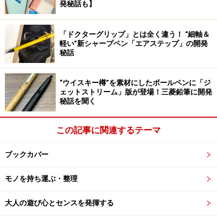
スタンダードな文庫サイズ用のカバーを選んだのは、や
発秘話も】
はり、このカバーが使える手帳本体が「オリジナル」
「day-free」「Planner」と幅広いのと、文庫サイズにと
「ドクターグリップ」とは全く違う！ “細軸＆
ても合うデザインになっていたからです。カバー内側の
軽い”新シャープペン「エアステップ」の開発
秘話
赤地に富江が描かれているデザインも、ポケットから富
江がはい上がってくるように見えるギミックもよくでき
ています。
“ウイスキー樽”を素材にしたボールペンに「ジ
ェットストリーム」版が登場！三菱鉛筆に開発
秘話を聞く
殺してもよみがえる富江を手帳にするというのは、考え
てみれば、破損したりなくしたりしても戻ってくるかも
この記事に関連するテーマ
しれないわけで、これは手帳のデザインとして最高なの
ではないかと思ったのです（本気にしないでね）。
ブックカバー
第2位：「覚えていられない僕のための忘れ
モノを持ち運ぶ・整理
ないノート」（坂口恭平）
大人の遊び心とセンスを発揮する