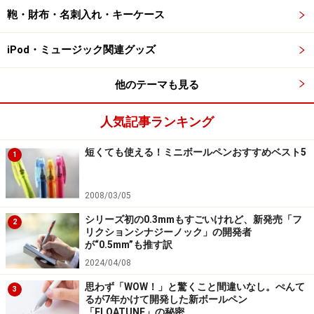
鞄・財布・名刺入れ・キーケース
「覚えていられない僕のための忘れないノート」（坂口恭
iPod・ミュージック関連グッズ
平）1540円（税込）
いきなりノートの紹介で恐縮ですが、このノート、ほぼ
他のテーマも見る
日のノートには珍しく、A5サイズの横開きなのです。中
人気記事ランキング
の罫線も他のノートより少し大きな5mm方眼になってい
て、これは筆者が普段使っているノートと同じサイズ、
短くても使える！ミニボールペンおすすめベスト5
1
仕様なのです。それが坂口恭平さんの絵を表紙にして登
場したのですから、個人的に大喜びの製品。
2008/03/05
シリーズ初の0.3mmもすごいけれど、新発売「フ
2
リクションシナジーノック」の開発者
中は5mm方眼、フラットに開くので書きやすい
が“0.5mm”も推す訳
2024/04/08
実は、今回のアイテムの中でも横長のノートはこれだけ
で、内覧会で「なぜ、他の表紙の横型はないんです
思わず「WOW！」と驚くこと間違いなし。ぺんて
3
るが7年かけて開発した新ボールペン
か？」と尋ねたら、「そういえばそうですね」と言いつ
「FLOATUNE」の秘密