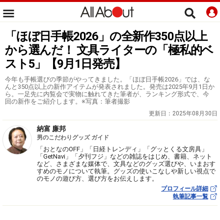
「ほぼ日手帳2026」の全新作350点以上
から選んだ！ 文具ライターの「極私的ベ
スト5」【9月1日発売】
今年も手帳選びの季節がやってきました。「ほぼ日手帳2026」では、な
んと350点以上の新作アイテムが発表されました。発売は2025年9月1日か
ら。一足先に内覧会で実物に触れてきた筆者が、ランキング形式で、今
回の新作をご紹介します。※写真：筆者撮影
更新日：
2025年08月30日
納富 廉邦
男のこだわりグッズ ガイド
「おとなのOFF」「日経トレンディ」「グッとくる文房具」
「GetNavi」「夕刊フジ」などの雑誌をはじめ、書籍、ネット
など、さまざまな媒体で、文具などのグッズ選びや、いまおす
すめのモノについて執筆。グッズの使いこなしや新しい視点で
のモノの遊び方、選び方をお伝えします。
プロフィール詳細
執筆記事一覧