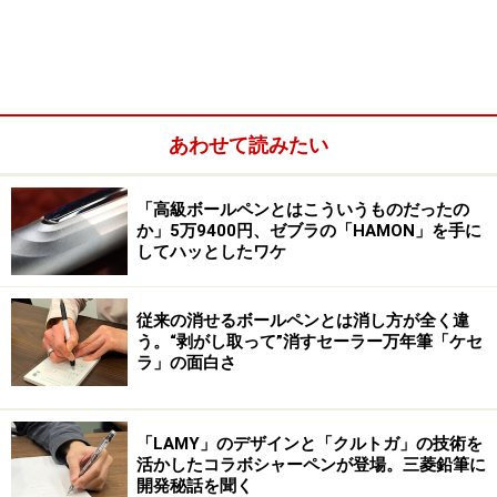
あわせて読みたい
「高級ボールペンとはこういうものだったの
か」5万9400円、ゼブラの「HAMON」を手に
してハッとしたワケ
従来の消せるボールペンとは消し方が全く違
う。“剥がし取って”消すセーラー万年筆「ケセ
ラ」の面白さ
「LAMY」のデザインと「クルトガ」の技術を
活かしたコラボシャーペンが登場。三菱鉛筆に
ほぼ日「富江 Smirk」（オリジナル、文庫サイズ）。本体＋
開発秘話を聞く
カバーセット価格：6710円～7700円（税込）