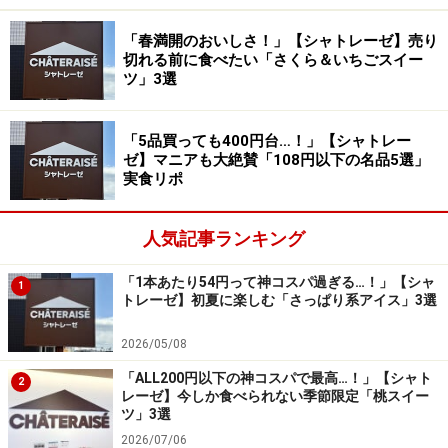
続いて紹介する数量限定商品は、クリームがたっぷりの
「春満開のおいしさ！」【シャトレーゼ】売り
切れる前に食べたい「さくら＆いちごスイー
った「ベリーのフロマージュタルト」432円（税込）。
ツ」3選
ベイクドチーズタルトの上にレアチーズクリーム、いち
ごクリーム、ラズベリー、ホワイトクッキークランチが
「5品買っても400円台…！」【シャトレー
トッピングされています。
ゼ】マニアも大絶賛「108円以下の名品5選」
実食リポ
人気記事ランキング
2種類のチーズの風味がぜいたく！ ベリーの甘酸っぱさもア
クセントに
「1本あたり54円って神コスパ過ぎる…！」【シャ
1
トレーゼ】初夏に楽しむ「さっぱり系アイス」3選
食べてみると、ふわふわのレアチーズクリームと、厚み
のあるしっとり滑らかなベイクドチーズタルトの2種類
2026/05/08
のチーズの風味が絶妙に調和しています。
「ALL200円以下の神コスパで最高…！」【シャト
2
レーゼ】今しか食べられない季節限定「桃スイー
ツ」3選
そして、いちごとラズベリーの甘酸っぱさがプラスされ
2026/07/06