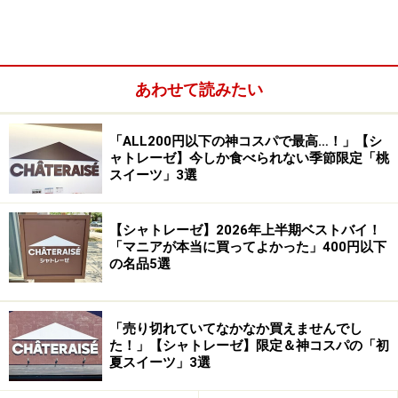
ホイップ入りカスタードクリーム、ホイップクリーム、
チョコクリームのくまちゃんがのっています。さらに、
いちご、キウイ、オレンジの3種類のフルーツがトッピ
ング。どこから食べるか迷うほど、バラエティー豊かな
あわせて読みたい
一品です。
「ALL200円以下の神コスパで最高…！」【シ
ャトレーゼ】今しか食べられない季節限定「桃
スイーツ」3選
つるんとしたプリンとふんわりスポンジは珍しい組み合わ
せ。甘さたっぷり！
【シャトレーゼ】2026年上半期ベストバイ！
「マニアが本当に買ってよかった」400円以下
の名品5選
「売り切れていてなかなか買えませんでし
た！」【シャトレーゼ】限定＆神コスパの「初
夏スイーツ」3選