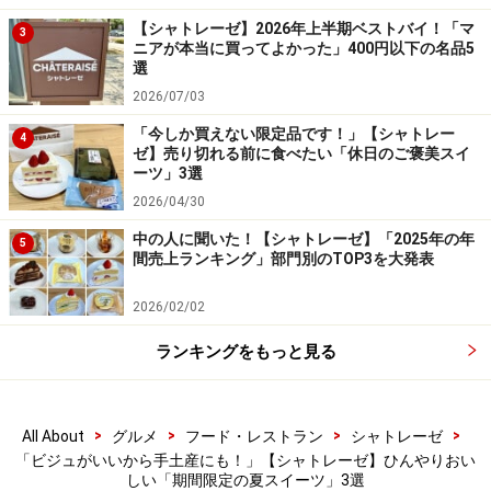
ることで、より上品でリッチな味わいに。チーズケーキ
【シャトレーゼ】2026年上半期ベストバイ！「マ
3
好きこそ、食べるべき逸品です。
ニアが本当に買ってよかった」400円以下の名品5
選
3.「ひょっこりしろくまの白桃ソーダゼリ
2026/07/03
ー」378円
「今しか買えない限定品です！」【シャトレー
4
ゼ】売り切れる前に食べたい「休日のご褒美スイ
ーツ」3選
2026/04/30
中の人に聞いた！【シャトレーゼ】「2025年の年
5
「ひょっこりしろくまの白桃ソーダゼリー」 378円（税込）
間売上ランキング」部門別のTOP3を大発表
最後にご紹介するのは、海から顔をひょっこりのぞかせ
2026/02/02
たしろくまをイメージした「ひょっこりしろくまの白桃
ランキングをもっと見る
ソーダゼリー」378円（税込）です。
見つめてくる「しろくま」がなんとも愛らしい！ 食感の
>
>
>
>
All About
グルメ
フード・レストラン
シャトレーゼ
異なる2種類のソーダ風味ゼリー、ヨーグルトクリー
「ビジュがいいから手土産にも！」【シャトレーゼ】ひんやりおい
しい「期間限定の夏スイーツ」3選
ム、白桃のシロップ漬け、ナタデココが重なっていま