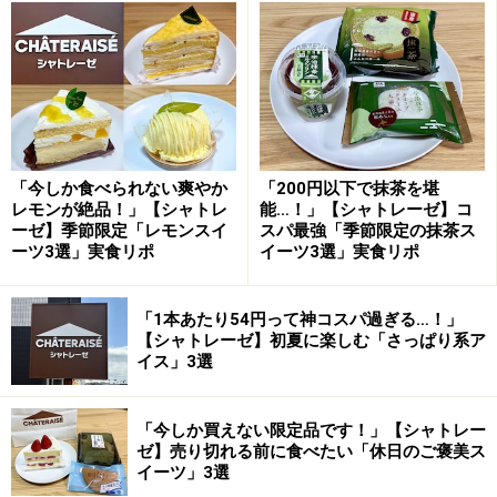
食べてみると、たまごのコクを感じる焼きプリンに、3
種類のクリームが加わって、甘さたっぷり。チョコクリ
ームのくまちゃんの中には、マシュマロが2つ隠れてい
「今しか食べられない爽やか
「200円以下で抹茶を堪
ました！
レモンが絶品！」【シャトレ
能…！」【シャトレーゼ】コ
ーゼ】季節限定「レモンスイ
スパ最強「季節限定の抹茶ス
ーツ3選」実食リポ
イーツ3選」実食リポ
甘さの中にあるフルーツの甘酸っぱさが、味のアクセン
トになっています。甘党派や子どもにぴったりのプリン
「1本あたり54円って神コスパ過ぎる…！」
アラモードです。
【シャトレーゼ】初夏に楽しむ「さっぱり系ア
イス」3選
2. 「ベリーのフロマージュタルト」432円
「今しか買えない限定品です！」【シャトレー
ゼ】売り切れる前に食べたい「休日のご褒美ス
イーツ」3選
「ベリーのフロマージュタルト」 432円（税込）