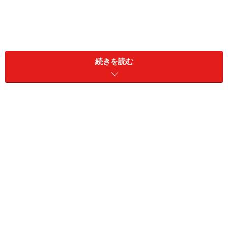
続きを読む
「かわいいくまちゃんのプリンアラモード」 432円（税込）
最初に紹介する期間限定商品は、くまちゃんと大きなプ
リンが存在感抜群の「かわいいくまちゃんのプリンアラ
モード」432円（税込）。
一番底にはスポンジが敷かれ、その上には焼きプリン、