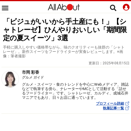
「ビジュがいいから手土産にも！」【シ
ャトレーゼ】ひんやりおいしい「期間限
定の夏スイーツ」3選
手軽に購入しやすい価格帯ながら、味のクオリティーも抜群の「シャト
レーゼ」。新作スイーツをフードライターが実食レビューします。※画
像：筆者撮影
更新日：
2025年08月15日
市岡 彩香
グルメ ガイド
グルメ・スイーツ・食のトレンドを中心にWebメディア、雑誌
などで執筆する傍ら、ナレーターやMCとして活動する「話せ
るフードライター」です。シャトレーゼ、カルディ、成城石井
マニアでもあり、日々お店に通っています。
プロフィール詳細
執筆記事一覧