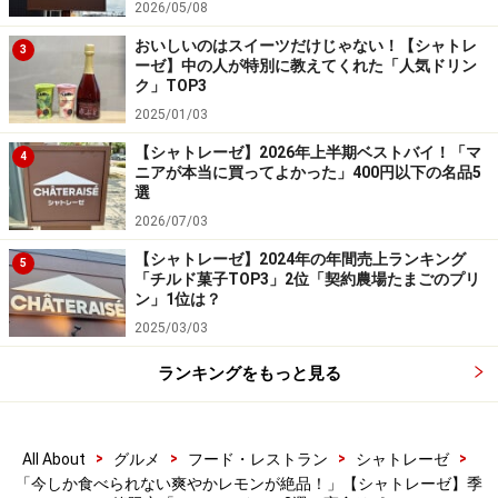
2026/05/08
口に入れた瞬間に消えていくような軽やかさを存分に堪
おいしいのはスイーツだけじゃない！【シャトレ
3
能できる一品です。
ーゼ】中の人が特別に教えてくれた「人気ドリン
ク」TOP3
2025/01/03
3. 「瀬戸内レモンモンブラン」421円
【シャトレーゼ】2026年上半期ベストバイ！「マ
4
ニアが本当に買ってよかった」400円以下の名品5
選
「瀬戸内レモンモンブラン」421円（税込）
2026/07/03
最後に紹介するのは、「瀬戸内レモンモンブラン」421
【シャトレーゼ】2024年の年間売上ランキング
5
円（税込）。瀬戸内レモンを使用したクリームとレモン
「チルド菓子TOP3」2位「契約農場たまごのプリ
ン」1位は？
ピール、レモンカード、洋酒入りホイップクリーム、ダ
2025/03/03
コワーズ、紅茶シロップを重ねた、まさにレモン尽くし
のモンブランです。
ランキングをもっと見る
>
>
>
>
All About
グルメ
フード・レストラン
シャトレーゼ
さっぱりとしたレモンクリームがたっぷり！ 甘酸っぱいお
「今しか食べられない爽やかレモンが絶品！」【シャトレーゼ】季
いしさと、やさしい口どけが絶品です