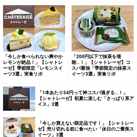
とはちみつクリームを重ねた多層仕立てのケーキです。
バニラ風味クレープのおいしさに、レモンの爽やかな味わい
とはちみつの甘い風味が広がります
ひと口食べると、薄く折り重ねられたクレープ生地とレ
モンクリームが、ほろっとほどけるような口どけ。さっ
「今しか食べられない爽やか
「200円以下で抹茶を堪
レモンが絶品！」【シャトレ
能…！」【シャトレーゼ】コ
ぱりとしたレモンの酸味と、はちみつのやさしい甘さが
ーゼ】季節限定「レモンスイ
スパ最強「季節限定の抹茶ス
口いっぱいに広がります。
ーツ3選」実食リポ
イーツ3選」実食リポ
さらに、キャラメルシュガーチップが入っていること
「1本あたり54円って神コスパ過ぎる…！」
【シャトレーゼ】初夏に楽しむ「さっぱり系ア
で、カリカリとした食感がアクセントに！ 最後まで飽き
イス」3選
ずに楽しめる、食べ応え抜群の一品です。
「今しか買えない限定品です！」【シャトレー
2. 「レモンのフロマージュスフレ」399円
ゼ】売り切れる前に食べたい「休日のご褒美ス
イーツ」3選