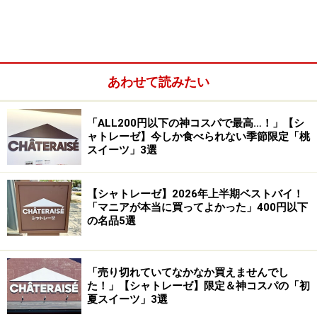
あわせて読みたい
「ALL200円以下の神コスパで最高…！」【シ
ャトレーゼ】今しか食べられない季節限定「桃
スイーツ」3選
【シャトレーゼ】2026年上半期ベストバイ！
まずご紹介するのは、「瀬戸内レモンとはちみつのクレ
「マニアが本当に買ってよかった」400円以下
ープケーキ」453円（税込）です。
の名品5選
瀬戸内レモンを使用したレモンソースとレモンクリー
「売り切れていてなかなか買えませんでし
ム、レモン果皮砂糖漬け入りレモンカード（イギリス発
た！」【シャトレーゼ】限定＆神コスパの「初
夏スイーツ」3選
祥のジャムのようなもの）に、バニラ風味のクレープ皮