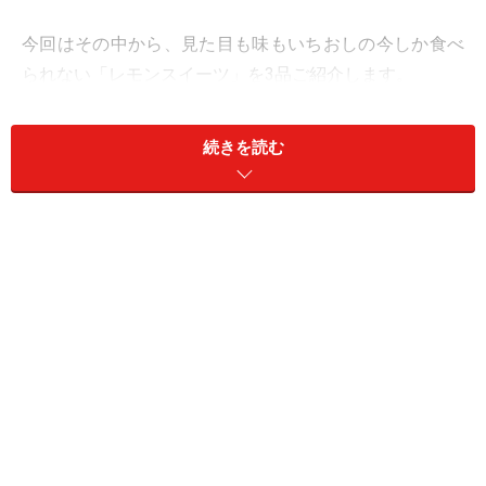
今回はその中から、見た目も味もいちおしの今しか食べ
られない「レモンスイーツ」を3品ご紹介します。
目次
続きを読む
1. 「瀬戸内レモンとはちみつのクレープケーキ」453円
2. 「レモンのフロマージュスフレ」399円
3. 「瀬戸内レモンモンブラン」421円
1. 「瀬戸内レモンとはちみつのクレープケ
ーキ」453円
「瀬戸内レモンとはちみつのクレープケーキ」453円（税
込）