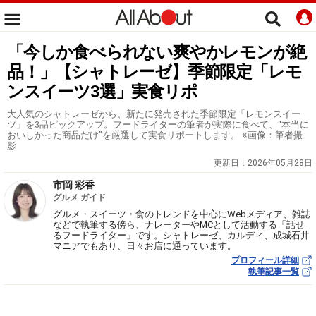
「今しか食べられない爽やかレモンが絶
品！」【シャトレーゼ】季節限定「レモ
ンスイーツ3選」実食リポ
大人気のシャトレーゼから、新たに発売された季節限定「レモンスイー
ツ」を3品ピックアップ。フードライターの筆者が実際に食べて、“本当に
おいしかった商品だけ”を厳選して実食リポートします。 ※画像：筆者撮
影
更新日：
2026年05月28日
市岡 彩香
グルメ ガイド
グルメ・スイーツ・食のトレンドを中心にWebメディア、雑誌
などで執筆する傍ら、ナレーターやMCとして活動する「話せ
るフードライター」です。シャトレーゼ、カルディ、成城石井
マニアでもあり、日々お店に通っています。
プロフィール詳細
執筆記事一覧