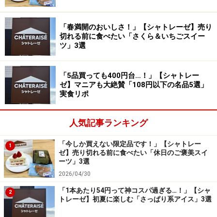
「レモンのフロマージュスフレ」399円（税込）
「春満開のおいしさ！」【シャトレーゼ】売り
続いて紹介するのは、「レモンのフロマージュスフレ」
切れる前に食べたい「さくら＆いちごスイー
ツ」3選
399円（税込）。スフレチーズに、フランス産クリーム
チーズを使用したチーズクリーム、レモンゼリー、瀬戸
内レモンソースを重ねた、季節限定のケーキです。
「5品買っても400円台…！」【シャトレー
ゼ】マニアも大絶賛「108円以下の名品5選」
実食リポ
ふんわりとした口どけに、レモンとチーズの味わいが相性抜
人気記事ランキング
群！
「今しか買えない限定品です！」【シャトレー
1
ひと口食べると、レモンならではの甘酸っぱい味わい
ゼ】売り切れる前に食べたい「休日のご褒美スイ
と、チーズのコクが相性抜群。きめ細かく滑らかなスフ
ーツ」3選
レチーズは、ふわしゅわっと溶けるような食感です。そ
2026/04/30
こに、さっぱりとしたレモンの風味が重なり、爽やかな
「1本あたり54円って神コスパ過ぎる…！」【シャ
2
トレーゼ】初夏に楽しむ「さっぱり系アイス」3選
後味が心地よく広がります。