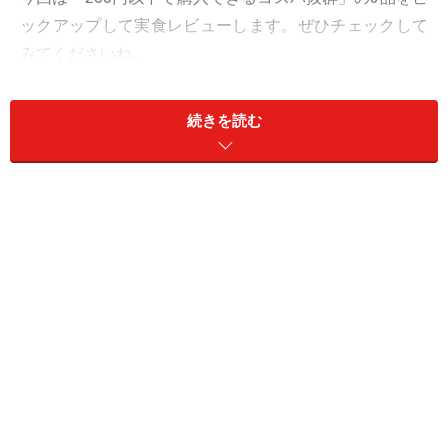
ックアップして実食レビューします。ぜひチェックして
みてくださいね。
目次
続きを読む
1. 「山梨県産白桃杏仁豆腐」194円
2. 「山梨県産白桃のふんわりロール」194円
3. 「やわらか氷バー 山梨県産白桃」1本97円
1. 「山梨県産白桃杏仁豆腐」194円
「山梨県産白桃杏仁豆腐」194円（税込）