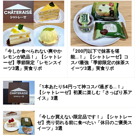
れていないため、こちらは今しか味わえない季節限定商
品です。牛乳と北海道産純生クリームに、杏仁霜（きょ
うにんそう）を加えた本格的な味わいに仕上がっていま
す。
「今しか食べられない爽やか
「200円以下で抹茶を堪
白桃の濃厚な甘み×ミルキーな杏仁豆腐が絶品！
レモンが絶品！」【シャトレ
能…！」【シャトレーゼ】コ
ひと口食べると、つるんと滑らかな口どけに、杏仁豆腐
ーゼ】季節限定「レモンスイ
スパ最強「季節限定の抹茶ス
ーツ3選」実食リポ
イーツ3選」実食リポ
ならではの華やかな香りとミルキーでやさしい甘みが広
がります。そこへ白桃ソースの濃厚な甘みが加わり、絶
「1本あたり54円って神コスパ過ぎる…！」
妙なバランスに！ 白桃の爽やかな風味と杏仁豆腐のおい
【シャトレーゼ】初夏に楽しむ「さっぱり系ア
しさを存分に堪能できる一品です。
イス」3選
2. 「山梨県産白桃のふんわりロール」194
「今しか買えない限定品です！」【シャトレー
円
ゼ】売り切れる前に食べたい「休日のご褒美ス
イーツ」3選