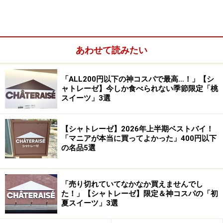
あわせて読みたい
「ALL200円以下の神コスパで最高…！」【シ
ャトレーゼ】今しか食べられない季節限定「桃
スイーツ」3選
まず紹介するのは、「山梨県産白桃杏仁豆腐」194円
（税込）。滑らかな杏仁豆腐に、全国トップクラスの桃
の生産量を誇る山梨県産の白桃を使用したジュレを合わ
【シャトレーゼ】2026年上半期ベストバイ！
「マニアが本当に買ってよかった」400円以下
せた一品です。
の名品5選
「売り切れていてなかなか買えませんでし
通常商品にはないシャトレーゼの「杏仁豆腐」。桃のジュレ
た！」【シャトレーゼ】限定＆神コスパの「初
との相性も最高
夏スイーツ」3選
シャトレーゼでは通常商品として「杏仁豆腐」は販売さ