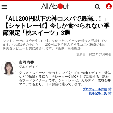
「ALL200円以下の神コスパで最高…！」
【シャトレーゼ】今しか食べられない季
節限定「桃スイーツ」3選
シャトレーゼには今が旬の「桃」を使ったスイーツが続々と登場してい
ます。今回はその中から、「200円以下で購入できるコスパ抜群の3品」
を実食レビューと共に紹介します。 ※画像：筆者撮影
更新日：
2026年07月06日
市岡 彩香
グルメ ガイド
グルメ・スイーツ・食のトレンドを中心にWebメディア、雑誌
などで執筆する傍ら、ナレーターやMCとして活動する「話せ
るフードライター」です。シャトレーゼ、カルディ、成城石井
マニアでもあり、日々お店に通っています。
プロフィール詳細
執筆記事一覧