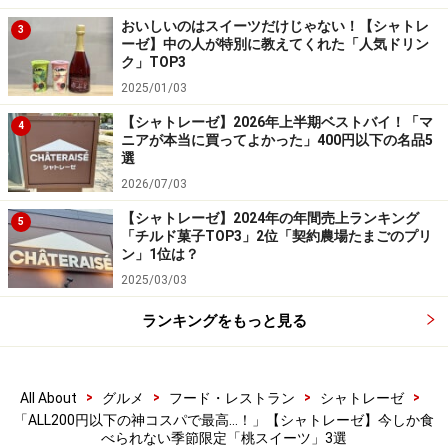
白桃の果肉のおいしさが口いっぱいに広がり、爽やかな
おいしいのはスイーツだけじゃない！【シャトレ
3
ーゼ】中の人が特別に教えてくれた「人気ドリン
味わいを楽しめます。
ク」TOP3
2025/01/03
ロール生地は厚みがありながらもふわふわと軽く、最後
【シャトレーゼ】2026年上半期ベストバイ！「マ
4
まで飽きずに食べられるのも魅力。桃の風味を存分に味
ニアが本当に買ってよかった」400円以下の名品5
選
わえる、この時季だけのロールケーキです。
2026/07/03
3. 「やわらか氷バー 山梨県産白桃」1本97
【シャトレーゼ】2024年の年間売上ランキング
5
「チルド菓子TOP3」2位「契約農場たまごのプリ
円
ン」1位は？
2025/03/03
ランキングをもっと見る
「やわらか氷バー 山梨県産白桃」1本97円／6本入496円（税
込）
最後に紹介するのは、「やわらか氷バー 山梨県産白桃」
>
>
>
>
All About
グルメ
フード・レストラン
シャトレーゼ
「ALL200円以下の神コスパで最高…！」【シャトレーゼ】今しか食
1本97円／6本入496円（税込）。アイスでも白桃のおい
べられない季節限定「桃スイーツ」3選