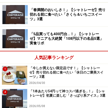
「山梨県産白桃のふんわりロール」194円（税込）
「春満開のおいしさ！」【シャトレーゼ】売り
続いて紹介するのは、「山梨県産白桃のふんわりロー
切れる前に食べたい「さくら＆いちごスイー
ツ」3選
ル」194円（税込）。シャトレーゼで人気のロールケー
キの季節限定フレーバーです。
「5品買っても400円台…！」【シャトレー
ゼ】マニアも大絶賛「108円以下の名品5選」
実食リポ
白桃の爽やかな味わいが口いっぱいに広がって美味！
山梨県産の白桃の果肉をダイス状にカットして使用。た
人気記事ランキング
っぷりのカスタードクリーム入り白桃風味ホイップクリ
ームと共に、ふんわりとしたスポンジ生地で巻き上げて
「今しか買えない限定品です！」【シャトレー
1
ゼ】売り切れる前に食べたい「休日のご褒美スイ
います。
ーツ」3選
2026/04/30
桃の果肉と甘さ控えめのクリームは相性抜群！
「1本あたり54円って神コスパ過ぎる…！」【シャ
2
トレーゼ】初夏に楽しむ「さっぱり系アイス」3選
食べてみると、クリームがたっぷり入っているにもかか
2026/05/08
わらず、甘さは控えめで後味はすっきり！ ジューシーな