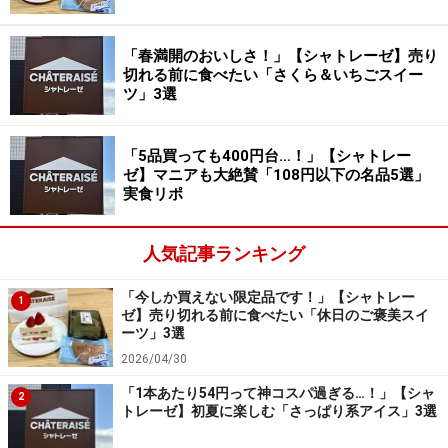
367円
「春満開のおいしさ！」【シャトレーゼ】売り
切れる前に食べたい「さくら＆いちごスイー
ツ」3選
「春の桜 クリームあんみつ桜こしあん」367円（税込）
続いては、2026年3月発売の「
春の桜 クリームあんみつ
「5品買っても400円台…！」【シャトレー
桜こしあん
」367円（税込）。シャトレーゼでは季節限
ゼ】マニアも大絶賛「108円以下の名品5選」
定のあんみつが定期的に登場しますが、中でもこの桜フ
実食リポ
レーバーは特に印象に残った一品でした。
人気記事ランキング
全ての具材を混ぜて、黒蜜をかけていただきます！
「今しか買えない限定品です！」【シャトレー
1
ゼ】売り切れる前に食べたい「休日のご褒美スイ
カップは2段構造になっており、下段には寒天、上段に
ーツ」3選
は桜葉の塩漬けを混ぜ合わせた自家炊きのこしあん、い
2026/04/30
ちご、ホイップクリーム、マンゴーのシロップ漬け、白
「1本あたり54円って神コスパ過ぎる…！」【シャ
2
玉風団子、塩豆、2色の求肥（ぎゅうひ）と、付属の黒
トレーゼ】初夏に楽しむ「さっぱり系アイス」3選
蜜が入っています。