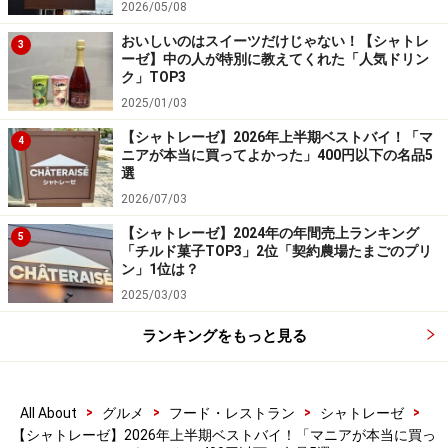
2026/05/08
おいしいのはスイーツだけじゃない！【シャトレ
桜葉のほのかな塩味が効いた滑らかなこしあんと、黒蜜
3
ーゼ】中の人が特別に教えてくれた「人気ドリン
の甘みや寒天のつるんとした食感が重なり、上品な和ス
ク」TOP3
イーツらしい味わいは絶品。
2025/01/03
【シャトレーゼ】2026年上半期ベストバイ！「マ
4
ニアが本当に買ってよかった」400円以下の名品5
桜フレーバーは春限定のためすでに販売終了してしまっ
選
ているのですが、6月下旬からは「和涼白桃クリームあ
2026/07/03
んみつ」が発売中です。旬の白桃のおいしさを堪能でき
【シャトレーゼ】2024年の年間売上ランキング
5
ますよ。
「チルド菓子TOP3」2位「契約農場たまごのプリ
ン」1位は？
3. 「ダブルシュークリーム 北海道純生クリ
2025/03/03
ーム」108円
ランキングをもっと見る
>
>
>
>
All About
グルメ
フード・レストラン
シャトレーゼ
「ダブルシュークリーム 北海道純生クリーム」108円（税
【シャトレーゼ】2026年上半期ベストバイ！「マニアが本当に買っ
込）