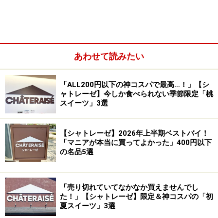
あわせて読みたい
5. 「白州名水かき氷フロート ソーダ＆バニラ 4個入」
345円
「ALL200円以下の神コスパで最高…！」【シ
ャトレーゼ】今しか食べられない季節限定「桃
スイーツ」3選
1. 「北海道産小豆と抹茶のふんわりロー
ル」194円
【シャトレーゼ】2026年上半期ベストバイ！
「マニアが本当に買ってよかった」400円以下
の名品5選
「北海道産小豆と抹茶のふんわりロール」194円（税込）
「売り切れていてなかなか買えませんでし
1つ目のベストバイは、2026年4月発売の「
北海道産小豆
た！」【シャトレーゼ】限定＆神コスパの「初
夏スイーツ」3選
と抹茶のふんわりロール
」194円 （税込）。シャトレー