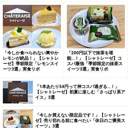
ゼのロングセラー「ふんわりロール」の期間限定抹茶フ
レーバーです。
ふわふわ食感と、抹茶の濃厚な風味が絶品です
魅力は、国産抹茶を使用したスポンジと、たっぷり入っ
た抹茶クリーム！ 甘さは強過ぎず、抹茶のほのかな苦味
「今しか食べられない爽やか
「200円以下で抹茶を堪
と豊かな香りがふんわりと広がります。食べ進めると、
レモンが絶品！」【シャトレ
能…！」【シャトレーゼ】コ
ーゼ】季節限定「レモンスイ
スパ最強「季節限定の抹茶ス
粒あんのやさしい口どけも加わり、満足感も抜群です。
ーツ3選」実食リポ
イーツ3選」実食リポ
抹茶好きにはたまらないロールケーキですが、季節限定
「1本あたり54円って神コスパ過ぎる…！」
なのが惜しいところ。7月2日時点ではまだ販売されてい
【シャトレーゼ】初夏に楽しむ「さっぱり系ア
たため、見かけたらぜひお早めに手に取ってみてくださ
イス」3選
い。
「今しか買えない限定品です！」【シャトレー
2. 「春の桜 クリームあんみつ桜こしあん」
ゼ】売り切れる前に食べたい「休日のご褒美ス
イーツ」3選