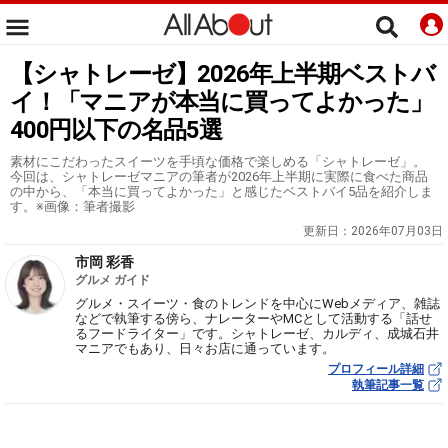
【シャトレーゼ】2026年上半期ベストバ
イ！「マニアが本当に買ってよかった」
400円以下の名品5選
素材にこだわったスイーツを手頃な価格で楽しめる「シャトレーゼ」。
今回は、シャトレーゼマニアの筆者が2026年上半期に実際に食べた商品
の中から、「本当に買ってよかった」と感じたベストバイ5品を紹介しま
す。※画像：筆者撮影
更新日：
2026年07月03日
市岡 彩香
グルメ ガイド
グルメ・スイーツ・食のトレンドを中心にWebメディア、雑誌
などで執筆する傍ら、ナレーターやMCとして活動する「話せ
るフードライター」です。シャトレーゼ、カルディ、成城石井
マニアでもあり、日々お店に通っています。
プロフィール詳細
執筆記事一覧