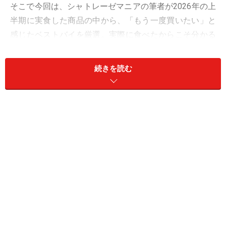
そこで今回は、シャトレーゼマニアの筆者が2026年の上
半期に実食した商品の中から、「もう一度買いたい」と
感じたベストバイを厳選。実際に食べたからこそ分かる
魅力を詳しくリポートします。
続きを読む
目次
1. 「北海道産小豆と抹茶のふんわりロール」194円
2. 「春の桜 クリームあんみつ桜こしあん」367円
3. 「ダブルシュークリーム 北海道純生クリーム」108円
4. 「冷やし濃厚ガトーフロマージュ」345円